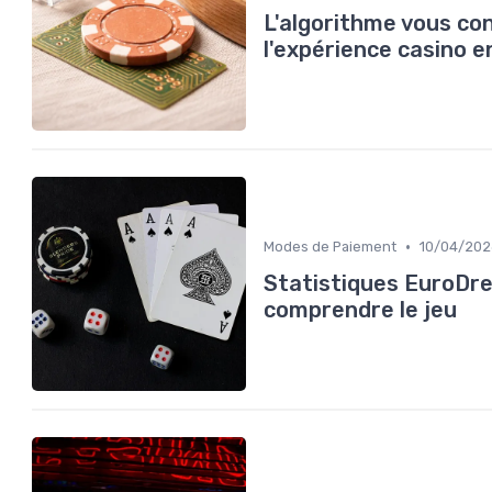
L'algorithme vous con
l'expérience casino e
•
Modes de Paiement
10/04/202
Statistiques EuroDre
comprendre le jeu