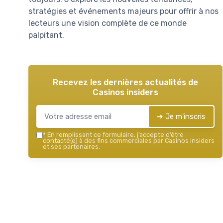
stratégies et événements majeurs pour offrir à nos
lecteurs une vision complète de ce monde
palpitant.
Recevez les dernières actualités de
Casinos insiders
➔ Je m'inscris
*
En remplissant ce formulaire, j’accepte d’être
contacté(e) à des fins commerciales par Casinos insiders
et ses partenaires.