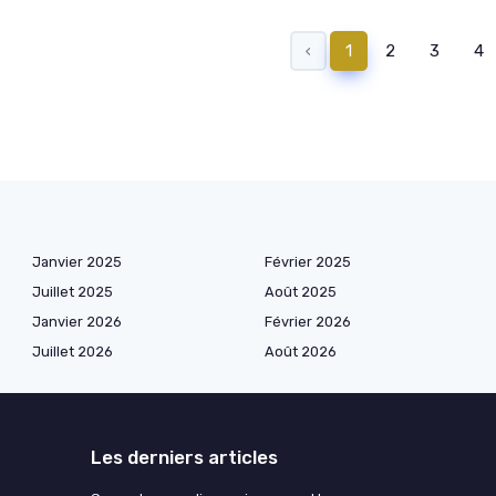
‹
1
2
3
4
Janvier 2025
Février 2025
Juillet 2025
Août 2025
Janvier 2026
Février 2026
Juillet 2026
Août 2026
Les derniers articles