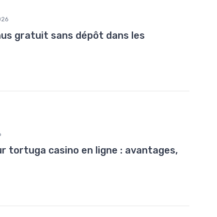
026
nus gratuit sans dépôt dans les
6
ur tortuga casino en ligne : avantages,