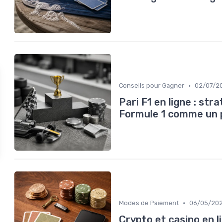
•
Conseils pour Gagner
02/07/2
Pari F1 en ligne : str
Formule 1 comme un p
•
Modes de Paiement
06/05/20
Crypto et casino en l