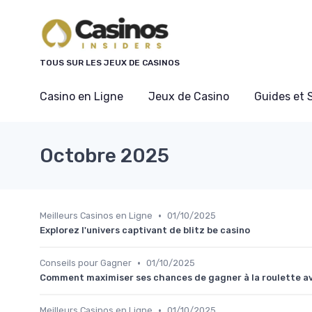
Panneau de gestion des cookies
TOUS SUR LES JEUX DE CASINOS
Casino en Ligne
Jeux de Casino
Guides et 
Octobre 2025
•
Meilleurs Casinos en Ligne
01/10/2025
Explorez l'univers captivant de blitz be casino
•
Conseils pour Gagner
01/10/2025
Comment maximiser ses chances de gagner à la roulette a
•
Meilleurs Casinos en Ligne
01/10/2025