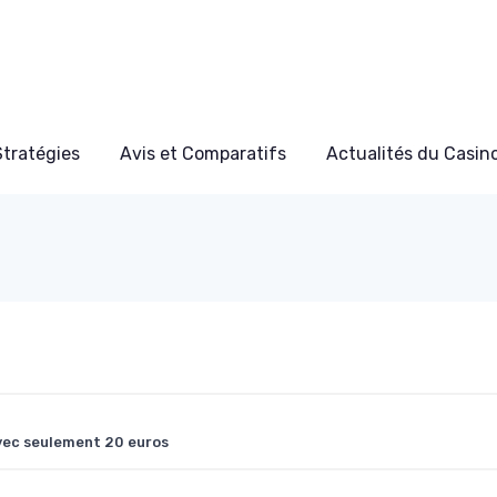
Stratégies
Avis et Comparatifs
Actualités du Casin
vec seulement 20 euros