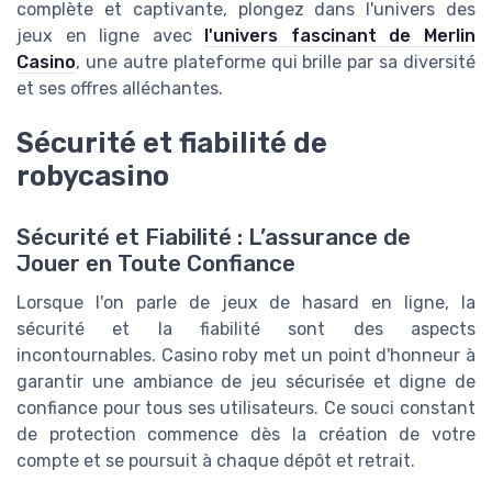
complète et captivante, plongez dans l'univers des
jeux en ligne avec
l'univers fascinant de Merlin
Casino
, une autre plateforme qui brille par sa diversité
et ses offres alléchantes.
Sécurité et fiabilité de
robycasino
Sécurité et Fiabilité : L’assurance de
Jouer en Toute Confiance
Lorsque l'on parle de jeux de hasard en ligne, la
sécurité et la fiabilité sont des aspects
incontournables. Casino roby met un point d'honneur à
garantir une ambiance de jeu sécurisée et digne de
confiance pour tous ses utilisateurs. Ce souci constant
de protection commence dès la création de votre
compte et se poursuit à chaque dépôt et retrait.