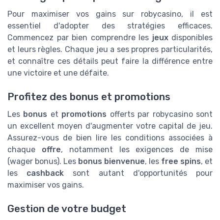
Pour maximiser vos gains sur robycasino, il est
essentiel d'adopter des stratégies efficaces.
Commencez par bien comprendre les
jeux
disponibles
et leurs règles. Chaque jeu a ses propres particularités,
et connaître ces détails peut faire la différence entre
une victoire et une défaite.
Profitez des bonus et promotions
Les
bonus
et
promotions
offerts par robycasino sont
un excellent moyen d'augmenter votre capital de jeu.
Assurez-vous de bien lire les conditions associées à
chaque
offre
, notamment les exigences de mise
(wager bonus). Les
bonus bienvenue
, les
free spins
, et
les
cashback
sont autant d'opportunités pour
maximiser vos gains.
Gestion de votre budget