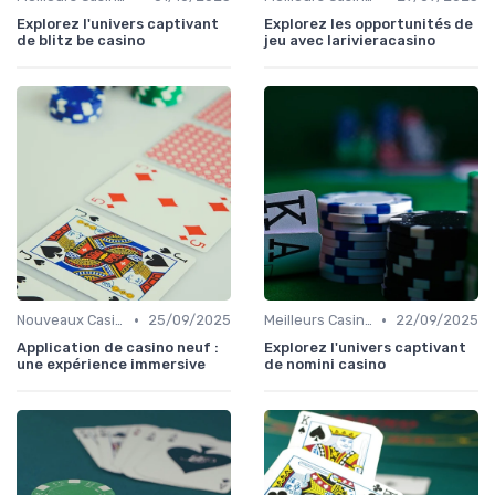
Explorez l'univers captivant
Explorez les opportunités de
de blitz be casino
jeu avec larivieracasino
•
•
Nouveaux Casinos en Ligne
25/09/2025
Meilleurs Casinos en Ligne
22/09/2025
Application de casino neuf :
Explorez l'univers captivant
une expérience immersive
de nomini casino