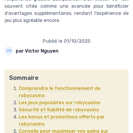
souvent citée comme une avancée pour bénéficier
d'avantages supplémentaires, rendant l'expérience de
jeu plus agréable encore.
Publié le
01/10/2025
par Victor Nguyen
Sommaire
Comprendre le fonctionnement de
robycasino
Les jeux populaires sur robycasino
Sécurité et fiabilité de robycasino
Les bonus et promotions offerts par
robycasino
Conseils pour maximiser vos gains sur