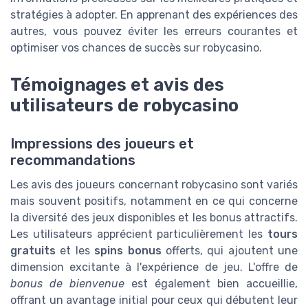
stratégies à adopter. En apprenant des expériences des
autres, vous pouvez éviter les erreurs courantes et
optimiser vos chances de succès sur robycasino.
Témoignages et avis des
utilisateurs de robycasino
Impressions des joueurs et
recommandations
Les avis des joueurs concernant robycasino sont variés
mais souvent positifs, notamment en ce qui concerne
la diversité des jeux disponibles et les bonus attractifs.
Les utilisateurs apprécient particulièrement les
tours
gratuits
et les
spins bonus
offerts, qui ajoutent une
dimension excitante à l'expérience de jeu. L'offre de
bonus de bienvenue
est également bien accueillie,
offrant un avantage initial pour ceux qui débutent leur