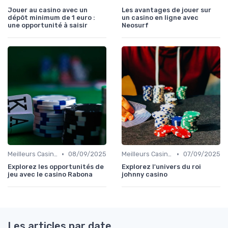
Jouer au casino avec un
Les avantages de jouer sur
dépôt minimum de 1 euro :
un casino en ligne avec
une opportunité à saisir
Neosurf
•
•
Meilleurs Casinos en Ligne
08/09/2025
Meilleurs Casinos en Ligne
07/09/2025
Explorez les opportunités de
Explorez l'univers du roi
jeu avec le casino Rabona
johnny casino
Les articles par date