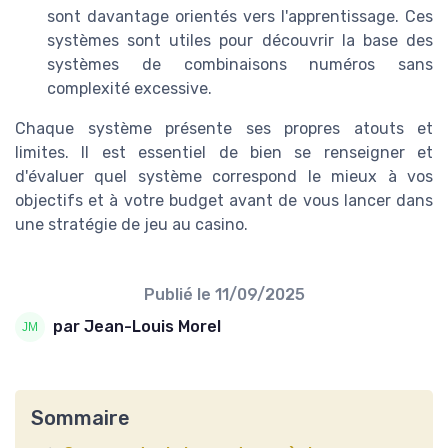
sont davantage orientés vers l'apprentissage. Ces
systèmes sont utiles pour découvrir la base des
systèmes de combinaisons numéros sans
complexité excessive.
Chaque système présente ses propres atouts et
limites. Il est essentiel de bien se renseigner et
d'évaluer quel système correspond le mieux à vos
objectifs et à votre budget avant de vous lancer dans
une stratégie de jeu au casino.
Publié le
11/09/2025
par Jean-Louis Morel
Sommaire