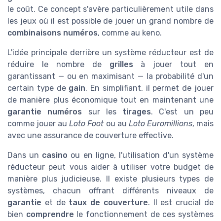
le coût. Ce concept s'avère particulièrement utile dans
les jeux où il est possible de jouer un grand nombre de
combinaisons numéros
, comme au keno.
L'idée principale derrière un système réducteur est de
réduire le nombre de
grilles
à jouer tout en
garantissant — ou en maximisant — la probabilité d'un
certain type de
gain
. En simplifiant, il permet de jouer
de manière plus économique tout en maintenant une
garantie numéros
sur les
tirages
. C'est un peu
comme jouer au
Loto Foot
ou au
Loto Euromillions
, mais
avec une assurance de couverture effective.
Dans un
casino
ou en ligne, l'utilisation d'un système
réducteur peut vous aider à utiliser votre budget de
manière plus judicieuse. Il existe plusieurs types de
systèmes, chacun offrant différents niveaux de
garantie
et de
taux de couverture
. Il est crucial de
bien
comprendre
le fonctionnement de ces systèmes