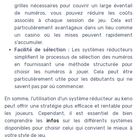
grilles nécessaires pour couvrir un large éventail
de numéros, vous pouvez réduire les coûts
associés à chaque session de jeu. Cela est
particulièrement avantageux dans un lieu comme
un casino où les mises peuvent rapidement
s'accumuler.
Facilité de sélection :
Les systèmes réducteurs
simplifient le processus de sélection des numéros
en fournissant une méthode structurée pour
choisir les numéros à jouer. Cela peut être
particulièrement utile pour les débutants qui ne
savent pas par où commencer.
En somme, l'utilisation d'un système réducteur au keno
peut offrir une stratégie plus efficace et rentable pour
les joueurs. Cependant, il est essentiel de bien
comprendre les
infos
sur les différents systèmes
disponibles pour choisir celui qui convient le mieux à
votre style de jeu.