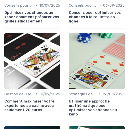
•
•
Conseils pour Gagner
10/09/2025
Conseils pour Gagner
06/09/2025
Optimisez vos chances au
Conseils pour optimiser vos
keno : comment préparer vos
chances à la roulette en
grilles efficacement
ligne
•
•
Gestion de Budget
01/09/2025
Stratégies de Jeux
26/08/2025
Comment maximiser votre
Utiliser une approche
expérience au casino avec
mathématique pour
seulement 20 euros
optimiser vos chances au
keno