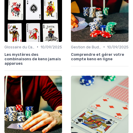
•
•
Glossaire du Casino
10/09/2025
Gestion de Budget
10/09/2025
Les mystères des
Comprendre et gérer votre
combinaisons de keno jamais
compte keno en ligne
apparues