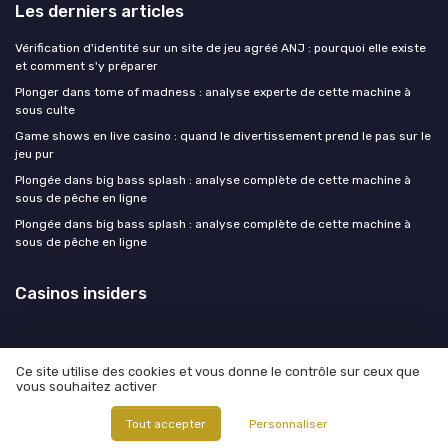
Les derniers articles
Vérification d'identité sur un site de jeu agréé ANJ : pourquoi elle existe
et comment s'y préparer
Plonger dans tome of madness : analyse experte de cette machine à
sous culte
Game shows en live casino : quand le divertissement prend le pas sur le
jeu pur
Plongée dans big bass splash : analyse complète de cette machine à
sous de pêche en ligne
Plongée dans big bass splash : analyse complète de cette machine à
sous de pêche en ligne
Casinos insiders
Ce site utilise des cookies et vous donne le contrôle sur ceux que
vous souhaitez activer
Mentions légales
Politique de confidentialité
© Casinos insiders 2026
Tout accepter
Personnaliser