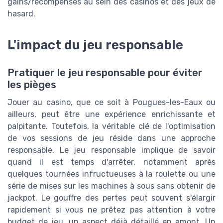
gains/récompenses au sein des casinos et des jeux de
hasard.
L'impact du jeu responsable
Pratiquer le jeu responsable pour éviter
les pièges
Jouer au casino, que ce soit à Pougues-les-Eaux ou
ailleurs, peut être une expérience enrichissante et
palpitante. Toutefois, la véritable clé de l'optimisation
de vos sessions de jeu réside dans une approche
responsable. Le jeu responsable implique de savoir
quand il est temps d'arrêter, notamment après
quelques tournées infructueuses à la roulette ou une
série de mises sur les machines à sous sans obtenir de
jackpot. Le gouffre des pertes peut souvent s'élargir
rapidement si vous ne prêtez pas attention à votre
budget de jeu, un aspect déjà détaillé en amont. Un