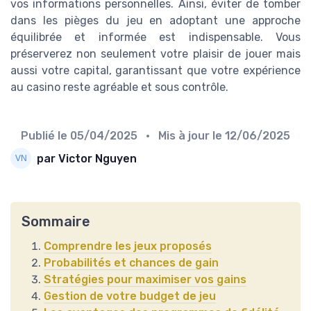
vos informations personnelles. Ainsi, éviter de tomber
dans les pièges du jeu en adoptant une approche
équilibrée et informée est indispensable. Vous
préserverez non seulement votre plaisir de jouer mais
aussi votre capital, garantissant que votre expérience
au casino reste agréable et sous contrôle.
Publié le
05/04/2025
• Mis à jour le
12/06/2025
par Victor Nguyen
Sommaire
Comprendre les jeux proposés
Probabilités et chances de gain
Stratégies pour maximiser vos gains
Gestion de votre budget de jeu