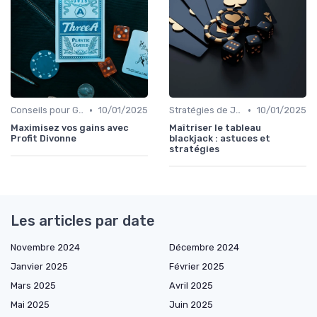
•
•
Conseils pour Gagner
10/01/2025
Stratégies de Jeux
10/01/2025
Maximisez vos gains avec
Maîtriser le tableau
Profit Divonne
blackjack : astuces et
stratégies
Les articles par date
Novembre 2024
Décembre 2024
Janvier 2025
Février 2025
Mars 2025
Avril 2025
Mai 2025
Juin 2025