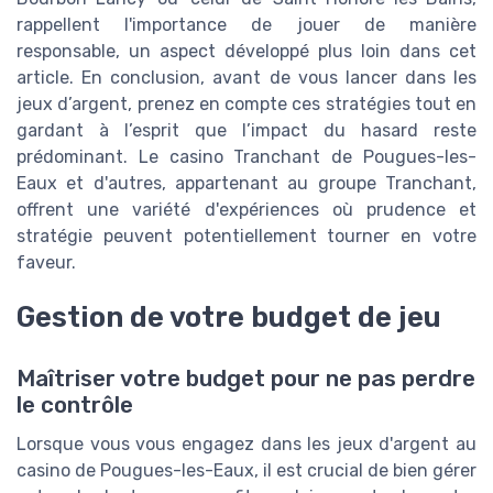
rappellent l'importance de jouer de manière
responsable, un aspect développé plus loin dans cet
article. En conclusion, avant de vous lancer dans les
jeux d’argent, prenez en compte ces stratégies tout en
gardant à l’esprit que l’impact du hasard reste
prédominant. Le casino Tranchant de Pougues-les-
Eaux et d'autres, appartenant au groupe Tranchant,
offrent une variété d'expériences où prudence et
stratégie peuvent potentiellement tourner en votre
faveur.
Gestion de votre budget de jeu
Maîtriser votre budget pour ne pas perdre
le contrôle
Lorsque vous vous engagez dans les jeux d'argent au
casino de Pougues-les-Eaux, il est crucial de bien gérer