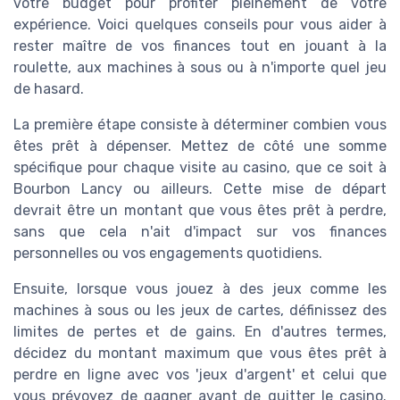
votre budget pour profiter pleinement de votre
expérience. Voici quelques conseils pour vous aider à
rester maître de vos finances tout en jouant à la
roulette, aux machines à sous ou à n'importe quel jeu
de hasard.
La première étape consiste à déterminer combien vous
êtes prêt à dépenser. Mettez de côté une somme
spécifique pour chaque visite au casino, que ce soit à
Bourbon Lancy ou ailleurs. Cette mise de départ
devrait être un montant que vous êtes prêt à perdre,
sans que cela n'ait d'impact sur vos finances
personnelles ou vos engagements quotidiens.
Ensuite, lorsque vous jouez à des jeux comme les
machines à sous ou les jeux de cartes, définissez des
limites de pertes et de gains. En d'autres termes,
décidez du montant maximum que vous êtes prêt à
perdre en ligne avec vos 'jeux d'argent' et celui que
vous prévoyez de gagner avant de quitter le casino.