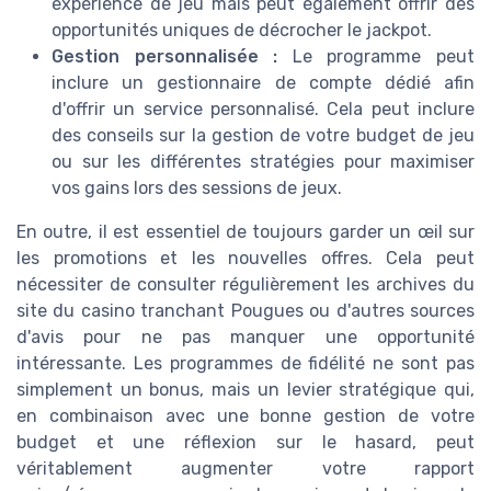
expérience de jeu mais peut également offrir des
opportunités uniques de décrocher le jackpot.
Gestion personnalisée :
Le programme peut
inclure un gestionnaire de compte dédié afin
d'offrir un service personnalisé. Cela peut inclure
des conseils sur la gestion de votre budget de jeu
ou sur les différentes stratégies pour maximiser
vos gains lors des sessions de jeux.
En outre, il est essentiel de toujours garder un œil sur
les promotions et les nouvelles offres. Cela peut
nécessiter de consulter régulièrement les archives du
site du casino tranchant Pougues ou d'autres sources
d'avis pour ne pas manquer une opportunité
intéressante. Les programmes de fidélité ne sont pas
simplement un bonus, mais un levier stratégique qui,
en combinaison avec une bonne gestion de votre
budget et une réflexion sur le hasard, peut
véritablement augmenter votre rapport