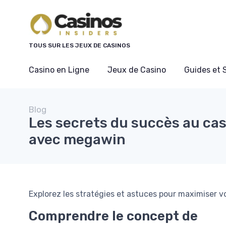
Panneau de gestion des cookies
TOUS SUR LES JEUX DE CASINOS
Casino en Ligne
Jeux de Casino
Guides et 
Blog
Les secrets du succès au cas
avec megawin
Explorez les stratégies et astuces pour maximiser v
Comprendre le concept de