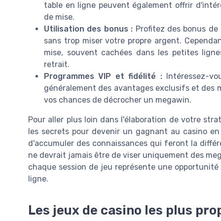
table en ligne peuvent également offrir d'intér
de mise.
Utilisation des bonus :
Profitez des bonus de 
sans trop miser votre propre argent. Cependa
mise, souvent cachées dans les petites lign
retrait.
Programmes VIP et fidélité :
Intéressez-vou
généralement des avantages exclusifs et des m
vos chances de décrocher un megawin.
Pour aller plus loin dans l'élaboration de votre str
les secrets pour devenir un gagnant au casino en 
d'accumuler des connaissances qui feront la différen
ne devrait jamais être de viser uniquement des mega w
chaque session de jeu représente une opportunité d
ligne.
Les jeux de casino les plus pr