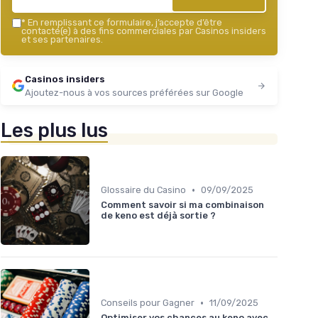
*
En remplissant ce formulaire, j’accepte d’être
contacté(e) à des fins commerciales par Casinos insiders
et ses partenaires.
Casinos insiders
Ajoutez-nous à vos sources préférées sur Google
Les plus lus
•
Glossaire du Casino
09/09/2025
Comment savoir si ma combinaison
de keno est déjà sortie ?
•
Conseils pour Gagner
11/09/2025
Optimiser vos chances au keno avec