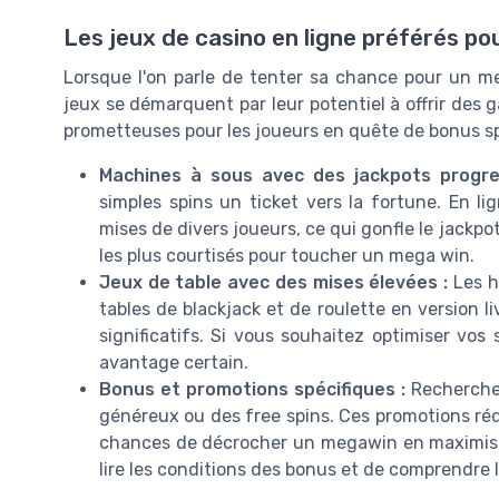
Les jeux de casino en ligne préférés p
Lorsque l'on parle de tenter sa chance pour un m
jeux se démarquent par leur potentiel à offrir des g
prometteuses pour les joueurs en quête de bonus sp
Machines à sous avec des jackpots progres
simples spins un ticket vers la fortune. En l
mises de divers joueurs, ce qui gonfle le jackp
les plus courtisés pour toucher un mega win.
Jeux de table avec des mises élevées :
Les hi
tables de blackjack et de roulette en version l
significatifs. Si vous souhaitez optimiser vos 
avantage certain.
Bonus et promotions spécifiques :
Recherchez
généreux ou des free spins. Ces promotions r
chances de décrocher un megawin en maximisant 
lire les conditions des bonus et de comprendre l