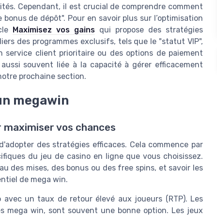
nités. Cependant, il est crucial de comprendre comment
 bonus de dépôt". Pour en savoir plus sur l’optimisation
icle
Maximisez vos gains
qui propose des stratégies
ers des programmes exclusifs, tels que le "statut VIP",
ervice client prioritaire ou des options de paiement
 aussi souvent liée à la capacité à gérer efficacement
 notre prochaine section.
 un megawin
r maximiser vos chances
 d'adopter des stratégies efficaces. Cela commence par
ifiques du jeu de casino en ligne que vous choisissez.
au des mises, des bonus ou des free spins, et savoir les
entiel de mega win.
o avec un taux de retour élevé aux joueurs (RTP). Les
es mega win, sont souvent une bonne option. Les jeux