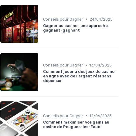
•
Conseils pour Gagner
24/04/2025
Gagner au casino : une approche
gagnant-gagnant
•
Conseils pour Gagner
13/04/2025
Comment jouer à des jeux de casino
en ligne avec de l'argent réel sans
dépenser
•
Conseils pour Gagner
12/06/2025
Comment maximiser vos gains au
casino de Pougues-les-Eaux