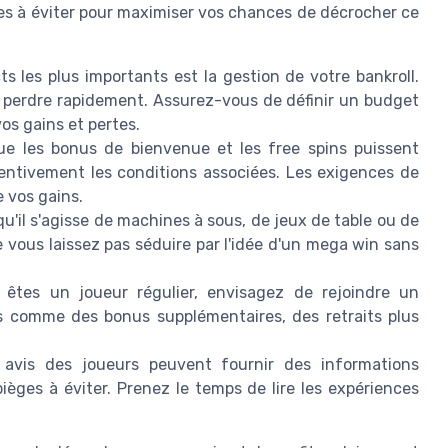
es à éviter pour maximiser vos chances de décrocher ce
 les plus importants est la gestion de votre bankroll.
t perdre rapidement. Assurez-vous de définir un budget
vos gains et pertes.
e les bonus de bienvenue et les free spins puissent
ttentivement les conditions associées. Les exigences de
e vos gains.
u'il s'agisse de machines à sous, de jeux de table ou de
e vous laissez pas séduire par l'idée d'un mega win sans
êtes un joueur régulier, envisagez de rejoindre un
s comme des bonus supplémentaires, des retraits plus
avis des joueurs peuvent fournir des informations
pièges à éviter. Prenez le temps de lire les expériences