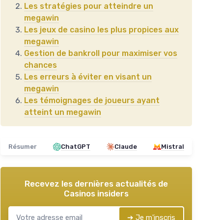
Les stratégies pour atteindre un
megawin
Les jeux de casino les plus propices aux
megawin
Gestion de bankroll pour maximiser vos
chances
Les erreurs à éviter en visant un
megawin
Les témoignages de joueurs ayant
atteint un megawin
Résumer
ChatGPT
Claude
Mistral
Recevez les dernières actualités de
Casinos insiders
➔ Je m'inscris