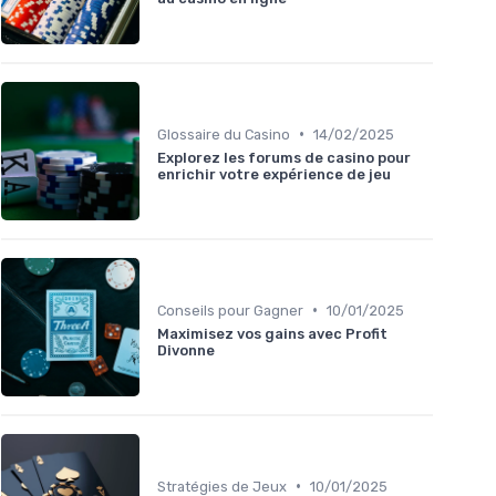
•
Glossaire du Casino
14/02/2025
Explorez les forums de casino pour
enrichir votre expérience de jeu
•
Conseils pour Gagner
10/01/2025
Maximisez vos gains avec Profit
Divonne
•
Stratégies de Jeux
10/01/2025