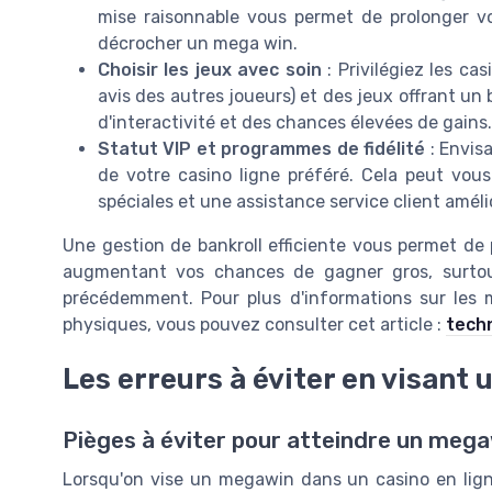
mise raisonnable vous permet de prolonger v
décrocher un mega win.
Choisir les jeux avec soin
: Privilégiez les ca
avis des autres joueurs) et des jeux offrant un 
d'interactivité et des chances élevées de gains.
Statut VIP et programmes de fidélité
: Envisa
de votre casino ligne préféré. Cela peut vou
spéciales et une assistance service client améli
Une gestion de bankroll efficiente vous permet de 
augmentant vos chances de gagner gros, surtout
précédemment. Pour plus d'informations sur les
physiques, vous pouvez consulter cet article :
tech
Les erreurs à éviter en visant
Pièges à éviter pour atteindre un meg
Lorsqu'on vise un megawin dans un casino en ligne,