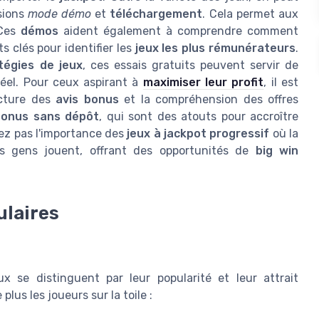
sions
mode démo
et
téléchargement
. Cela permet aux
 Ces
démos
aident également à comprendre comment
s clés pour identifier les
jeux les plus rémunérateurs
.
tégies de jeux
, ces essais gratuits peuvent servir de
éel. Pour ceux aspirant à
maximiser leur profit
, il est
ecture des
avis bonus
et la compréhension des offres
bonus sans dépôt
, qui sont des atouts pour accroître
gez pas l'importance des
jeux à jackpot progressif
où la
 gens jouent, offrant des opportunités de
big win
ulaires
ux se distinguent par leur popularité et leur attrait
plus les joueurs sur la toile :