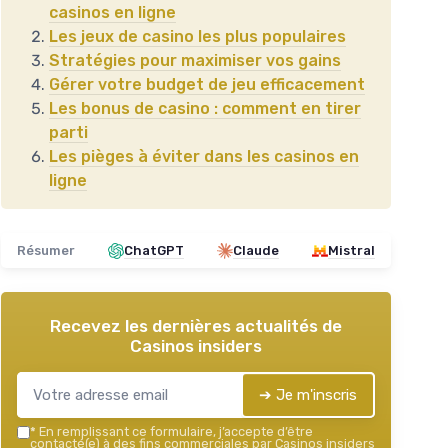
casinos en ligne
Les jeux de casino les plus populaires
Stratégies pour maximiser vos gains
Gérer votre budget de jeu efficacement
Les bonus de casino : comment en tirer
parti
Les pièges à éviter dans les casinos en
ligne
Résumer
ChatGPT
Claude
Mistral
Recevez les dernières actualités de
Casinos insiders
➔ Je m'inscris
*
En remplissant ce formulaire, j’accepte d’être
contacté(e) à des fins commerciales par Casinos insiders