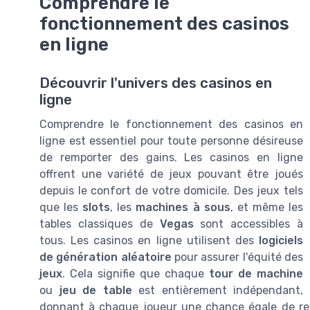
Comprendre le
fonctionnement des casinos
en ligne
Découvrir l'univers des casinos en
ligne
Comprendre le fonctionnement des casinos en
ligne est essentiel pour toute personne désireuse
de remporter des gains. Les casinos en ligne
offrent une variété de jeux pouvant être joués
depuis le confort de votre domicile. Des jeux tels
que les
slots
, les
machines à sous
, et même les
tables classiques de
Vegas
sont accessibles à
tous. Les casinos en ligne utilisent des
logiciels
de génération aléatoire
pour assurer l'équité des
jeux
. Cela signifie que chaque
tour de machine
ou
jeu de table
est entièrement indépendant,
donnant à chaque joueur une chance égale de re