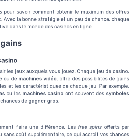
s
pour savoir comment obtenir le maximum des offres
ut. Avec la bonne stratégie et un peu de chance, chaque
tive dans le monde des casinos en ligne.
 gains
casino
isir les jeux auxquels vous jouez. Chaque jeu de casino,
e
ou de
machines vidéo
, offre des possibilités de gains
les et les caractéristiques de chaque jeu. Par exemple,
as
ou les
machines casino
ont souvent des
symboles
 chances de
gagner gros
.
ement faire une différence. Les
free spins
offerts par
u sans coût supplémentaire, ce qui accroît vos chances