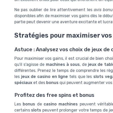
Ne pas oublier de lire attentivement les
avis bonu
disponibles afin de maximiser vos gains dès le déb
partie peut devenir une aventure excitante et lucra
Stratégies pour maximiser vos
Astuce : Analysez vos choix de jeux de 
Pour maximiser vos gains, il est crucial de bien cho
qu'il s'agisse de
machines à sous
, de
jeux de tabl
différentes. Prenez le temps de comprendre les règ
les
jeux de casino en ligne
tels que les
slots veg
spéciaux
et des
bonus
qui peuvent augmenter vos
Profitez des free spins et bonus
Les
bonus
de
casino machines
peuvent véritabl
certains
slots
peuvent prolonger votre temps de je