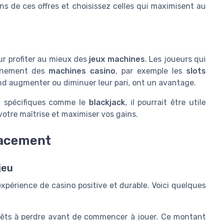
ns de ces offres et choisissez celles qui maximisent au
ur profiter au mieux des
jeux machines
. Les joueurs qui
onnement des
machines casino
, par exemple les
slots
nd augmenter ou diminuer leur pari, ont un avantage.
s
spécifiques comme le
blackjack
, il pourrait être utile
votre maîtrise et maximiser vos gains.
cacement
jeu
xpérience de casino positive et durable. Voici quelques
êts à perdre avant de commencer à jouer. Ce montant