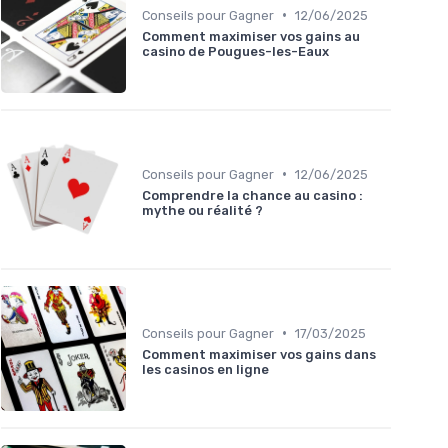
•
Conseils pour Gagner
12/06/2025
Comment maximiser vos gains au
casino de Pougues-les-Eaux
•
Conseils pour Gagner
12/06/2025
Comprendre la chance au casino :
mythe ou réalité ?
•
Conseils pour Gagner
17/03/2025
Comment maximiser vos gains dans
les casinos en ligne