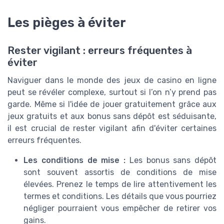
Les pièges à éviter
Rester vigilant : erreurs fréquentes à
éviter
Naviguer dans le monde des jeux de casino en ligne
peut se révéler complexe, surtout si l’on n’y prend pas
garde. Même si l'idée de jouer gratuitement grâce aux
jeux gratuits et aux bonus sans dépôt est séduisante,
il est crucial de rester vigilant afin d'éviter certaines
erreurs fréquentes.
Les conditions de mise :
Les bonus sans dépôt
sont souvent assortis de conditions de mise
élevées. Prenez le temps de lire attentivement les
termes et conditions. Les détails que vous pourriez
négliger pourraient vous empêcher de retirer vos
gains.