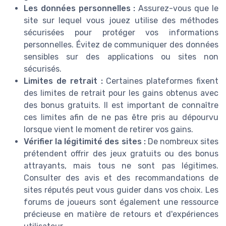
Les données personnelles :
Assurez-vous que le
site sur lequel vous jouez utilise des méthodes
sécurisées pour protéger vos informations
personnelles. Évitez de communiquer des données
sensibles sur des applications ou sites non
sécurisés.
Limites de retrait :
Certaines plateformes fixent
des limites de retrait pour les gains obtenus avec
des bonus gratuits. Il est important de connaître
ces limites afin de ne pas être pris au dépourvu
lorsque vient le moment de retirer vos gains.
Vérifier la légitimité des sites :
De nombreux sites
prétendent offrir des jeux gratuits ou des bonus
attrayants, mais tous ne sont pas légitimes.
Consulter des avis et des recommandations de
sites réputés peut vous guider dans vos choix. Les
forums de joueurs sont également une ressource
précieuse en matière de retours et d'expériences