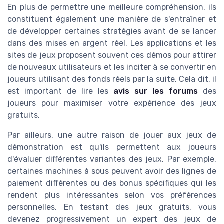
En plus de permettre une meilleure compréhension, ils
constituent également une manière de s'entraîner et
de développer certaines stratégies avant de se lancer
dans des mises en argent réel. Les applications et les
sites de jeux proposent souvent ces démos pour attirer
de nouveaux utilisateurs et les inciter à se convertir en
joueurs utilisant des fonds réels par la suite. Cela dit, il
est important de lire les
avis sur les forums
des
joueurs pour maximiser votre expérience des jeux
gratuits.
Par ailleurs, une autre raison de jouer aux jeux de
démonstration est qu'ils permettent aux joueurs
d'évaluer différentes variantes des jeux. Par exemple,
certaines machines à sous peuvent avoir des lignes de
paiement différentes ou des bonus spécifiques qui les
rendent plus intéressantes selon vos préférences
personnelles. En testant des jeux gratuits, vous
devenez progressivement un expert des jeux de