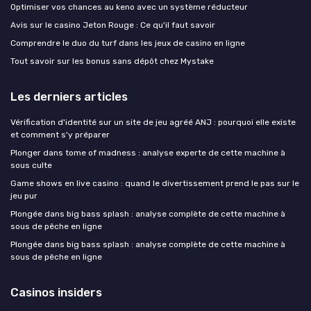
Optimiser vos chances au keno avec un système réducteur
Avis sur le casino Jeton Rouge : Ce qu'il faut savoir
Comprendre le duo du turf dans les jeux de casino en ligne
Tout savoir sur les bonus sans dépôt chez Mystake
Les derniers articles
Vérification d'identité sur un site de jeu agréé ANJ : pourquoi elle existe
et comment s'y préparer
Plonger dans tome of madness : analyse experte de cette machine à
sous culte
Game shows en live casino : quand le divertissement prend le pas sur le
jeu pur
Plongée dans big bass splash : analyse complète de cette machine à
sous de pêche en ligne
Plongée dans big bass splash : analyse complète de cette machine à
sous de pêche en ligne
Casinos insiders