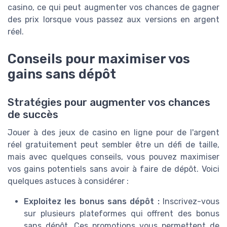
casino, ce qui peut augmenter vos chances de gagner
des prix lorsque vous passez aux versions en argent
réel.
Conseils pour maximiser vos
gains sans dépôt
Stratégies pour augmenter vos chances
de succès
Jouer à des jeux de casino en ligne pour de l'argent
réel gratuitement peut sembler être un défi de taille,
mais avec quelques conseils, vous pouvez maximiser
vos gains potentiels sans avoir à faire de dépôt. Voici
quelques astuces à considérer :
Exploitez les bonus sans dépôt :
Inscrivez-vous
sur plusieurs plateformes qui offrent des bonus
sans dépôt. Ces promotions vous permettent de