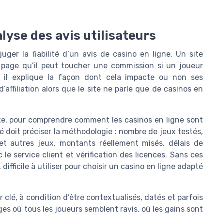
alyse des avis utilisateurs
 juger la fiabilité d’un avis de casino en ligne. Un site
 page qu’il peut toucher une commission si un joueur
et il explique la façon dont cela impacte ou non ses
ffiliation alors que le site ne parle que de casinos en
iste, pour comprendre comment les casinos en ligne sont
é doit préciser la méthodologie : nombre de jeux testés,
 et autres jeux, montants réellement misés, délais de
le service client et vérification des licences. Sans ces
ifficile à utiliser pour choisir un casino en ligne adapté
 clé, à condition d’être contextualisés, datés et parfois
ges où tous les joueurs semblent ravis, où les gains sont