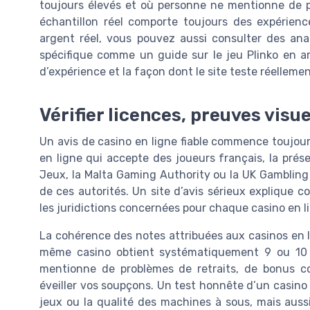
toujours élevés et où personne ne mentionne de p
échantillon réel comporte toujours des expérienc
argent réel, vous pouvez aussi consulter des anal
spécifique comme un guide sur le jeu Plinko en ar
d’expérience et la façon dont le site teste réellemen
Vérifier licences, preuves visu
Un avis de casino en ligne fiable commence toujours
en ligne qui accepte des joueurs français, la prése
Jeux, la Malta Gaming Authority ou la UK Gambling 
de ces autorités. Un site d’avis sérieux explique c
les juridictions concernées pour chaque casino en l
La cohérence des notes attribuées aux casinos en li
même casino obtient systématiquement 9 ou 10 s
mentionne de problèmes de retraits, de bonus co
éveiller vos soupçons. Un test honnête d’un casino 
jeux ou la qualité des machines à sous, mais aussi