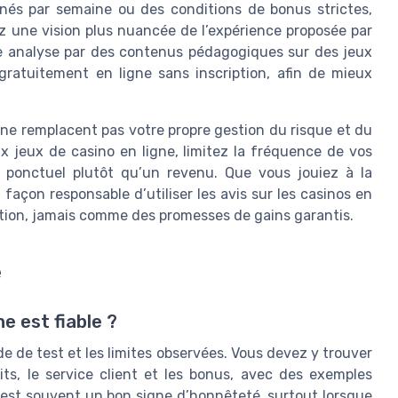
nés par semaine ou des conditions de bonus strictes,
ez une vision plus nuancée de l’expérience proposée par
te analyse par des contenus pédagogiques sur des jeux
gratuitement en ligne sans inscription, afin de mieux
 ne remplacent pas votre propre gestion du risque et du
 jeux de casino en ligne, limitez la fréquence de vos
ponctuel plutôt qu’un revenu. Que vous jouiez à la
façon responsable d’utiliser les avis sur les casinos en
ation, jamais comme des promesses de gains garantis.
e
e est fiable ?
ode de test et les limites observées. Vous devez y trouver
its, le service client et les bonus, avec des exemples
 est souvent un bon signe d’honnêteté, surtout lorsque