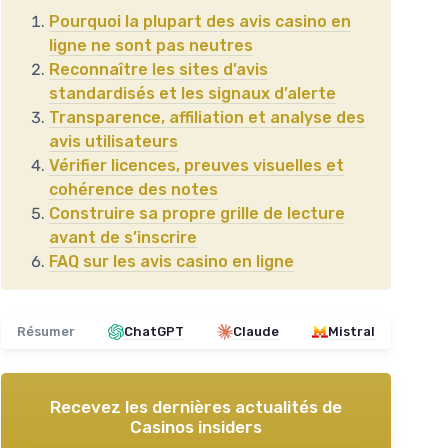
Pourquoi la plupart des avis casino en
ligne ne sont pas neutres
Reconnaître les sites d’avis
standardisés et les signaux d’alerte
Transparence, affiliation et analyse des
avis utilisateurs
Vérifier licences, preuves visuelles et
cohérence des notes
Construire sa propre grille de lecture
avant de s’inscrire
FAQ sur les avis casino en ligne
Résumer
ChatGPT
Claude
Mistral
Recevez les dernières actualités de
Casinos insiders