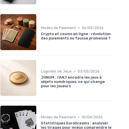
•
Modes de Paiement
06/05/2026
Crypto et casino en ligne : révolution
des paiements ou fausse promesse ?
•
Logiciels de Jeux
03/05/2026
JONUM : l'ANJ encadre les jeux à
objets numériques, ce qui change
pour les joueurs
•
Modes de Paiement
10/04/2026
Statistiques EuroDreams : analyser
les tirages pour mieux comprendre le