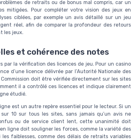
roblèmes de retraits ou de bonus mal compris, car un
es mitigées. Pour compléter votre vision des jeux en
yses ciblées, par exemple un avis détaillé sur un jeu
gent réel, afin de comparer la profondeur des retours
t les jeux.
elles et cohérence des notes
 par la vérification des licences de jeu. Pour un casino
nce d’une licence délivrée par l’Autorité Nationale des
Commission doit être vérifiée directement sur les sites
omment il a contrôlé ces licences et indique clairement
igne étudié.
gne est un autre repère essentiel pour le lecteur. Si un
ur 10 sur tous les sites, sans jamais qu’un avis ne
nfus ou de service client lent, cette unanimité doit
en ligne doit souligner les forces, comme la variété des
 les faiblesses, comme des délais de retraits variables