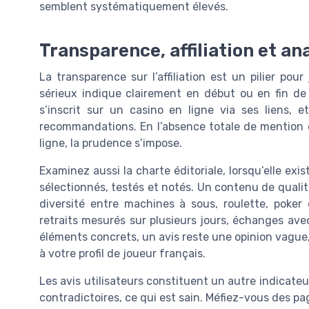
semblent systématiquement élevés.
Transparence, affiliation et an
La transparence sur l’affiliation est un pilier pour
sérieux indique clairement en début ou en fin de
s’inscrit sur un casino en ligne via ses liens, 
recommandations. En l’absence totale de mention d’a
ligne, la prudence s’impose.
Examinez aussi la charte éditoriale, lorsqu’elle ex
sélectionnés, testés et notés. Un contenu de qualit
diversité entre machines à sous, roulette, poker
retraits mesurés sur plusieurs jours, échanges avec 
éléments concrets, un avis reste une opinion vague, d
à votre profil de joueur français.
Les avis utilisateurs constituent un autre indicateur
contradictoires, ce qui est sain. Méfiez-vous des pa