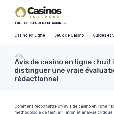
Panneau de gestion des cookies
TOUS SUR LES JEUX DE CASINOS
Casino en Ligne
Jeux de Casino
Guides et 
Blog
Avis de casino en ligne : huit
distinguer une vraie évaluati
rédactionnel
Comment reconnaître un avis de casino en ligne fiabl
méthodologie de test, affiliation et analyse critique