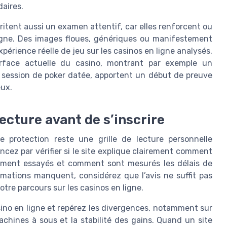
aires.
ritent aussi un examen attentif, car elles renforcent ou
n ligne. Des images floues, génériques ou manifestement
périence réelle de jeu sur les casinos en ligne analysés.
terface actuelle du casino, montrant par exemple un
e session de poker datée, apportent un début de preuve
eux.
lecture avant de s’inscrire
e protection reste une grille de lecture personnelle
cez par vérifier si le site explique clairement comment
ellement essayés et comment sont mesurés les délais de
formations manquent, considérez que l’avis ne suffit pas
otre parcours sur les casinos en ligne.
ino en ligne et repérez les divergences, notamment sur
achines à sous et la stabilité des gains. Quand un site