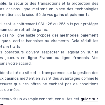
able
, la sécurité des transactions et la protection des
eurs casinos ligne mettent en place des technologies
ormations et la sécurité de vos
gains
et
paiements
.
ilisent le chiffrement SSL 128 ou 256 bits pour protéger
imum
ou un retrait de
gains
.
 casino ligne fiable propose des
methodes paiement
niques
, cartes bancaires ou virements. Cela réduit les
ts retraits
.
 opérateurs doivent respecter la législation sur la
les joueurs en
ligne France
ou
ligne francais
. Vos
sans votre accord.
fidentialité du site et la transparence sur la gestion des
x casinos
mettent en avant des
avantages
comme le
s’assurer que ces offres ne cachent pas de conditions
vos données.
et découvrir un exemple concret, consultez cet
guide sur
nnu
.