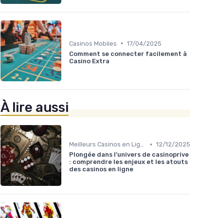
•
Casinos Mobiles
17/04/2025
Comment se connecter facilement à
Casino Extra
À lire aussi
•
Meilleurs Casinos en Ligne
12/12/2025
Plongée dans l’univers de casinoprive
: comprendre les enjeux et les atouts
des casinos en ligne