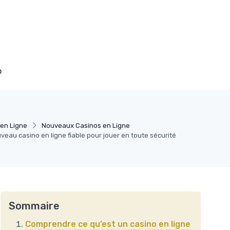
o
en Ligne
Nouveaux Casinos en Ligne
eau casino en ligne fiable pour jouer en toute sécurité
Sommaire
Comprendre ce qu’est un casino en ligne