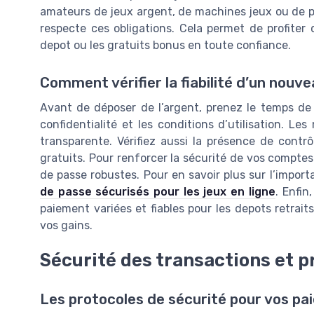
amateurs de jeux argent, de machines jeux ou de pari
respecte ces obligations. Cela permet de profite
depot ou les gratuits bonus en toute confiance.
Comment vérifier la fiabilité d’un nouv
Avant de déposer de l’argent, prenez le temps de c
confidentialité et les conditions d’utilisation. Le
transparente. Vérifiez aussi la présence de contr
gratuits. Pour renforcer la sécurité de vos comptes s
de passe robustes. Pour en savoir plus sur l’impor
de passe sécurisés pour les jeux en ligne
. Enfin
paiement variées et fiables pour les depots retraits
vos gains.
Sécurité des transactions et 
Les protocoles de sécurité pour vos p