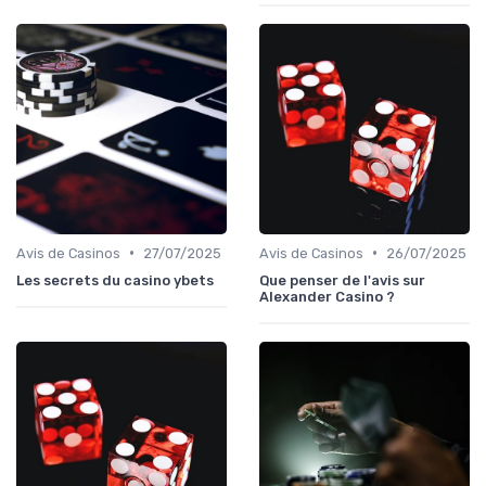
•
•
Avis de Casinos
27/07/2025
Avis de Casinos
26/07/2025
Les secrets du casino ybets
Que penser de l'avis sur
Alexander Casino ?