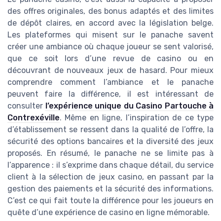
des offres originales, des bonus adaptés et des limites
de dépôt claires, en accord avec la législation belge.
Les plateformes qui misent sur le panache savent
créer une ambiance où chaque joueur se sent valorisé,
que ce soit lors d’une revue de casino ou en
découvrant de nouveaux jeux de hasard. Pour mieux
comprendre comment l’ambiance et le panache
peuvent faire la différence, il est intéressant de
consulter
l’expérience unique du Casino Partouche à
Contrexéville
. Même en ligne, l’inspiration de ce type
d’établissement se ressent dans la qualité de l’offre, la
sécurité des options bancaires et la diversité des jeux
proposés. En résumé, le panache ne se limite pas à
l’apparence : il s’exprime dans chaque détail, du service
client à la sélection de jeux casino, en passant par la
gestion des paiements et la sécurité des informations.
C’est ce qui fait toute la différence pour les joueurs en
quête d’une expérience de casino en ligne mémorable.