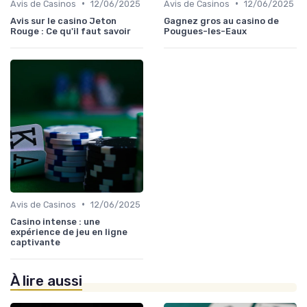
•
•
Avis de Casinos
12/06/2025
Avis de Casinos
12/06/2025
Avis sur le casino Jeton
Gagnez gros au casino de
Rouge : Ce qu'il faut savoir
Pougues-les-Eaux
•
Avis de Casinos
12/06/2025
Casino intense : une
expérience de jeu en ligne
captivante
À lire aussi