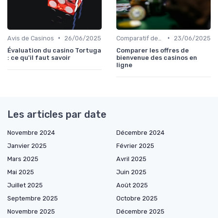
•
•
Avis de Casinos
26/06/2025
Comparatif des Bonus
23/06/2025
Évaluation du casino Tortuga
Comparer les offres de
: ce qu'il faut savoir
bienvenue des casinos en
ligne
Les articles par date
Novembre 2024
Décembre 2024
Janvier 2025
Février 2025
Mars 2025
Avril 2025
Mai 2025
Juin 2025
Juillet 2025
Août 2025
Septembre 2025
Octobre 2025
Novembre 2025
Décembre 2025