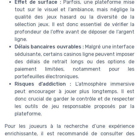
Effet de surface :
Parfois, une plateforme mise
tout sur le visuel et l’ambiance, mais néglige la
qualité des jeux hasard ou la diversité de la
sélection jeux. Il est donc essentiel de vérifier la
profondeur de l’offre avant de déposer de l’argent
ligne.
Délais bancaires ouvrables :
Malgré une interface
séduisante, certains casinos ligne peuvent imposer
des délais de retrait longs ou des options de
paiement limitées, notamment pour les
portefeuilles électroniques.
Risques d’addiction :
L’atmosphère immersive
peut encourager à jouer plus longtemps. Il est
donc crucial de garder le contrôle et de respecter
les outils de jeu responsable proposés par la
plateforme.
Pour les joueurs à la recherche d’une expérience
enrichissante, il est recommandé de consulter des