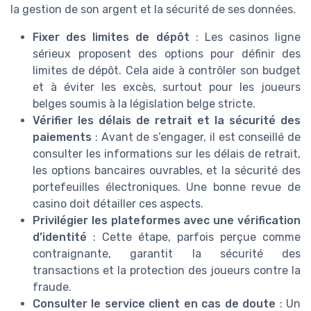
la gestion de son argent et la sécurité de ses données.
Fixer des limites de dépôt
: Les casinos ligne
sérieux proposent des options pour définir des
limites de dépôt. Cela aide à contrôler son budget
et à éviter les excès, surtout pour les joueurs
belges soumis à la législation belge stricte.
Vérifier les délais de retrait et la sécurité des
paiements
: Avant de s’engager, il est conseillé de
consulter les informations sur les délais de retrait,
les options bancaires ouvrables, et la sécurité des
portefeuilles électroniques. Une bonne revue de
casino doit détailler ces aspects.
Privilégier les plateformes avec une vérification
d’identité
: Cette étape, parfois perçue comme
contraignante, garantit la sécurité des
transactions et la protection des joueurs contre la
fraude.
Consulter le service client en cas de doute
: Un