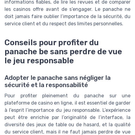
informations fiables, de lire les revues et de comparer
les casinos offre avant de s’engager. Le panache ne
doit jamais faire oublier l’importance de la sécurité, du
service client et du respect des limites personnelles.
Conseils pour profiter du
panache be sans perdre de vue
le jeu responsable
Adopter le panache sans négliger la
sécurité et la responsabilité
Pour profiter pleinement du panache sur une
plateforme de casino en ligne, il est essentiel de garder
à l’esprit l’importance du jeu responsable. L’expérience
peut être enrichie par l’originalité de l’interface, la
diversité des jeux de table ou de hasard, et la qualité
du service client, mais il ne faut jamais perdre de vue