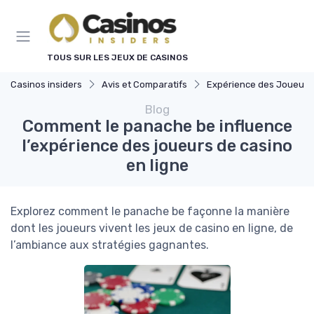
Panneau de gestion des cookies
TOUS SUR LES JEUX DE CASINOS
Casinos insiders
Avis et Comparatifs
Expérience des Joueurs
Blog
Comment le panache be influence
l’expérience des joueurs de casino
en ligne
Explorez comment le panache be façonne la manière
dont les joueurs vivent les jeux de casino en ligne, de
l’ambiance aux stratégies gagnantes.