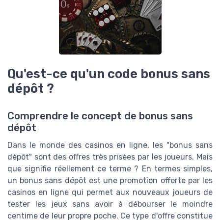
Qu'est-ce qu'un code bonus sans
dépôt ?
Comprendre le concept de bonus sans
dépôt
Dans le monde des casinos en ligne, les "bonus sans
dépôt" sont des offres très prisées par les joueurs. Mais
que signifie réellement ce terme ? En termes simples,
un bonus sans dépôt est une promotion offerte par les
casinos en ligne qui permet aux nouveaux joueurs de
tester les jeux sans avoir à débourser le moindre
centime de leur propre poche. Ce type d'offre constitue