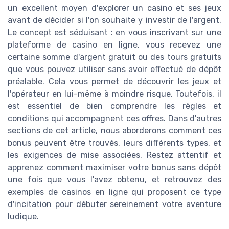
un excellent moyen d'explorer un casino et ses jeux
avant de décider si l'on souhaite y investir de l'argent.
Le concept est séduisant : en vous inscrivant sur une
plateforme de casino en ligne, vous recevez une
certaine somme d'argent gratuit ou des tours gratuits
que vous pouvez utiliser sans avoir effectué de dépôt
préalable. Cela vous permet de découvrir les jeux et
l'opérateur en lui-même à moindre risque. Toutefois, il
est essentiel de bien comprendre les règles et
conditions qui accompagnent ces offres. Dans d'autres
sections de cet article, nous aborderons comment ces
bonus peuvent être trouvés, leurs différents types, et
les exigences de mise associées. Restez attentif et
apprenez comment maximiser votre bonus sans dépôt
une fois que vous l'avez obtenu, et retrouvez des
exemples de casinos en ligne qui proposent ce type
d'incitation pour débuter sereinement votre aventure
ludique.