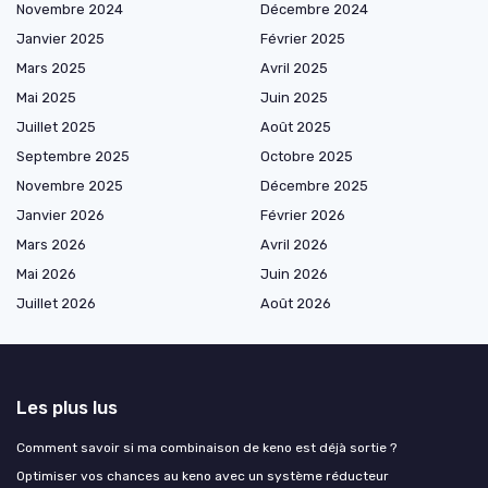
Novembre 2024
Décembre 2024
Janvier 2025
Février 2025
Mars 2025
Avril 2025
Mai 2025
Juin 2025
Juillet 2025
Août 2025
Septembre 2025
Octobre 2025
Novembre 2025
Décembre 2025
Janvier 2026
Février 2026
Mars 2026
Avril 2026
Mai 2026
Juin 2026
Juillet 2026
Août 2026
Les plus lus
Comment savoir si ma combinaison de keno est déjà sortie ?
Optimiser vos chances au keno avec un système réducteur