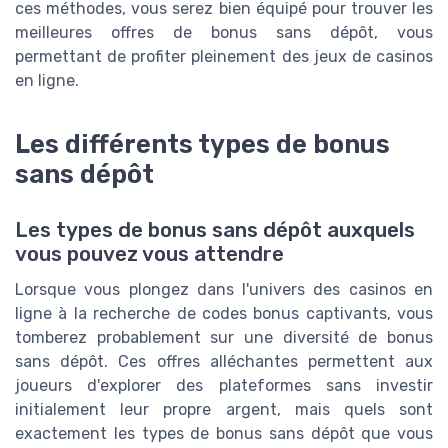
ces méthodes, vous serez bien équipé pour trouver les
meilleures offres de bonus sans dépôt, vous
permettant de profiter pleinement des jeux de casinos
en ligne.
Les différents types de bonus
sans dépôt
Les types de bonus sans dépôt auxquels
vous pouvez vous attendre
Lorsque vous plongez dans l'univers des casinos en
ligne à la recherche de codes bonus captivants, vous
tomberez probablement sur une diversité de bonus
sans dépôt. Ces offres alléchantes permettent aux
joueurs d'explorer des plateformes sans investir
initialement leur propre argent, mais quels sont
exactement les types de bonus sans dépôt que vous