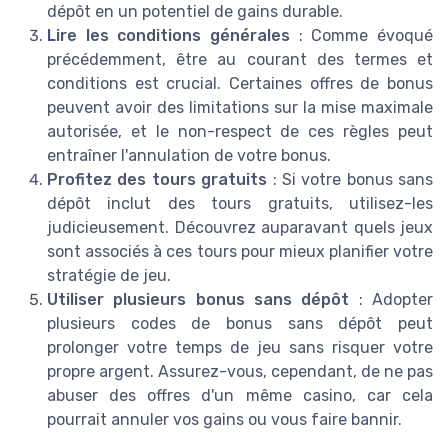
dépôt en un potentiel de gains durable.
Lire les conditions générales
: Comme évoqué
précédemment, être au courant des termes et
conditions est crucial. Certaines offres de bonus
peuvent avoir des limitations sur la mise maximale
autorisée, et le non-respect de ces règles peut
entraîner l'annulation de votre bonus.
Profitez des tours gratuits
: Si votre bonus sans
dépôt inclut des tours gratuits, utilisez-les
judicieusement. Découvrez auparavant quels jeux
sont associés à ces tours pour mieux planifier votre
stratégie de jeu.
Utiliser plusieurs bonus sans dépôt
: Adopter
plusieurs codes de bonus sans dépôt peut
prolonger votre temps de jeu sans risquer votre
propre argent. Assurez-vous, cependant, de ne pas
abuser des offres d'un même casino, car cela
pourrait annuler vos gains ou vous faire bannir.