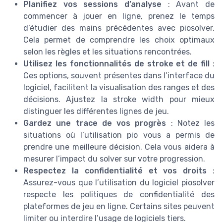
Planifiez vos sessions d’analyse
: Avant de
commencer à jouer en ligne, prenez le temps
d’étudier des mains précédentes avec piosolver.
Cela permet de comprendre les choix optimaux
selon les règles et les situations rencontrées.
Utilisez les fonctionnalités de stroke et de fill
:
Ces options, souvent présentes dans l’interface du
logiciel, facilitent la visualisation des ranges et des
décisions. Ajustez la stroke width pour mieux
distinguer les différentes lignes de jeu.
Gardez une trace de vos progrès
: Notez les
situations où l’utilisation pio vous a permis de
prendre une meilleure décision. Cela vous aidera à
mesurer l’impact du solver sur votre progression.
Respectez la confidentialité et vos droits
:
Assurez-vous que l’utilisation du logiciel piosolver
respecte les politiques de confidentialité des
plateformes de jeu en ligne. Certains sites peuvent
limiter ou interdire l’usage de logiciels tiers.