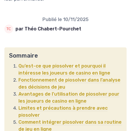
Publié le
10/11/2025
par Théo Chabert-Pourchet
Sommaire
Qu’est-ce que piosolver et pourquoi il
intéresse les joueurs de casino en ligne
Fonctionnement de piosolver dans l’analyse
des décisions de jeu
Avantages de l’utilisation de piosolver pour
les joueurs de casino en ligne
Limites et précautions à prendre avec
piosolver
Comment intégrer piosolver dans sa routine
de jeu en ligne