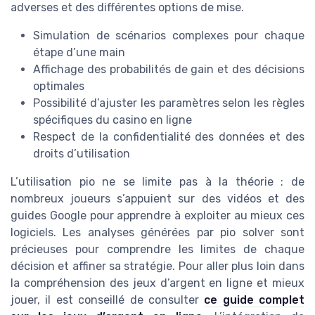
adverses et des différentes options de mise.
Simulation de scénarios complexes pour chaque
étape d’une main
Affichage des probabilités de gain et des décisions
optimales
Possibilité d’ajuster les paramètres selon les règles
spécifiques du casino en ligne
Respect de la confidentialité des données et des
droits d’utilisation
L’utilisation pio ne se limite pas à la théorie : de
nombreux joueurs s’appuient sur des vidéos et des
guides Google pour apprendre à exploiter au mieux ces
logiciels. Les analyses générées par pio solver sont
précieuses pour comprendre les limites de chaque
décision et affiner sa stratégie. Pour aller plus loin dans
la compréhension des jeux d’argent en ligne et mieux
jouer, il est conseillé de consulter
ce guide complet