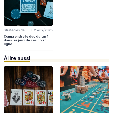
•
Stratégies de Jeux
23/09/2025
Comprendre le duo du turf
dans les jeux de casino en
ligne
À lire aussi