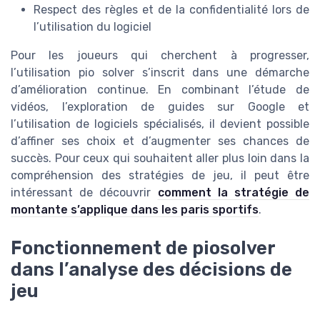
Respect des règles et de la confidentialité lors de
l’utilisation du logiciel
Pour les joueurs qui cherchent à progresser,
l’utilisation pio solver s’inscrit dans une démarche
d’amélioration continue. En combinant l’étude de
vidéos, l’exploration de guides sur Google et
l’utilisation de logiciels spécialisés, il devient possible
d’affiner ses choix et d’augmenter ses chances de
succès. Pour ceux qui souhaitent aller plus loin dans la
compréhension des stratégies de jeu, il peut être
intéressant de découvrir
comment la stratégie de
montante s’applique dans les paris sportifs
.
Fonctionnement de piosolver
dans l’analyse des décisions de
jeu