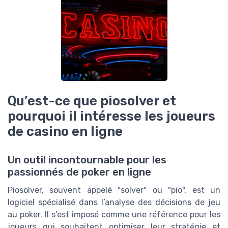
Qu’est-ce que piosolver et
pourquoi il intéresse les joueurs
de casino en ligne
Un outil incontournable pour les
passionnés de poker en ligne
Piosolver, souvent appelé "solver" ou "pio", est un
logiciel spécialisé dans l’analyse des décisions de jeu
au poker. Il s’est imposé comme une référence pour les
joueurs qui souhaitent optimiser leur stratégie et