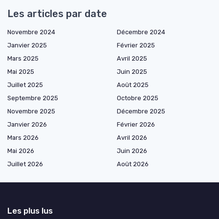
Les articles par date
Novembre 2024
Décembre 2024
Janvier 2025
Février 2025
Mars 2025
Avril 2025
Mai 2025
Juin 2025
Juillet 2025
Août 2025
Septembre 2025
Octobre 2025
Novembre 2025
Décembre 2025
Janvier 2026
Février 2026
Mars 2026
Avril 2026
Mai 2026
Juin 2026
Juillet 2026
Août 2026
Les plus lus