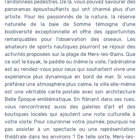
randonnées pédestres. De là, vous pouvez savourer des
panoramas époustouflants qui ont charmé plus d'un
artiste. Pour les passionnés de la nature, la réserve
naturelle de la baie de Somme témoigne d'une
biodiversité exceptionnelle et offre des opportunités
remarquables pour l'observation des oiseaux. Les
amateurs de sports nautiques pourront se réjouir des
activités proposées sur la plage de Mers-les-Bains. Que
ce soit le kayak, le paddle ou même la voile, l'adrénaline
est au rendez-vous pour ceux qui souhaitent vivre une
expérience plus dynamique en bord de mer. Si vous
préférez une atmosphère plus calme, la ville elle-même
est une véritable carte postale avec son architecture
Belle Époque emblématique. En flânant dans ses rues,
vous rencontrerez aussi des galeries d'art et des
boutiques locales qui ajoutent une note culturelle à
votre visite. Pour couronner votre journée, pourquoi ne
pas assister à un spectacle ou une représentation
théâtrale dans les environs ? De telle sorte, Mers-les-