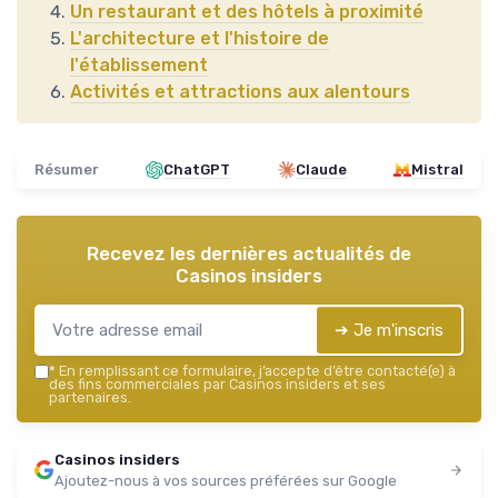
Un restaurant et des hôtels à proximité
L'architecture et l'histoire de
l'établissement
Activités et attractions aux alentours
Résumer
ChatGPT
Claude
Mistral
Recevez les dernières actualités de
Casinos insiders
➔ Je m'inscris
*
En remplissant ce formulaire, j’accepte d’être contacté(e) à
des fins commerciales par Casinos insiders et ses
partenaires.
Casinos insiders
Ajoutez-nous à vos sources préférées sur Google