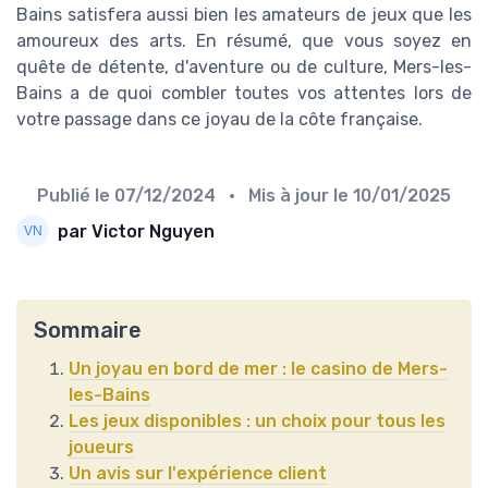
Bains satisfera aussi bien les amateurs de jeux que les
amoureux des arts. En résumé, que vous soyez en
quête de détente, d'aventure ou de culture, Mers-les-
Bains a de quoi combler toutes vos attentes lors de
votre passage dans ce joyau de la côte française.
Publié le
07/12/2024
• Mis à jour le
10/01/2025
par Victor Nguyen
Sommaire
Un joyau en bord de mer : le casino de Mers-
les-Bains
Les jeux disponibles : un choix pour tous les
joueurs
Un avis sur l'expérience client