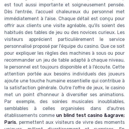
est tout aussi importante et soigneusement pensée.
Dès l'entrée, l'accueil chaleureux du personnel met
immédiatement à l'aise. Chaque détail est conçu pour
offrir aux clients une visite agréable, qu'ils soient des
habitués des tables de jeu ou des novices curieux. Les
visiteurs apprécient particulièrement le service
personnalisé proposé par l'équipe du casino. Que ce soit
pour expliquer les règles des machines à sous ou pour
recommander un jeu de table adapté à chaque niveau,
le personnel est toujours disponible et à l'écoute. Cette
attention portée aux besoins individuels des joueurs
ajoute une touche humaine essentielle qui contribue à
la satisfaction générale. Outre l'offre de jeux, le casino
met un point d'honneur à diversifier ses animations.
Par exemple, des soirées musicales inoubliables,
semblables à celles organisées dans d'autres
établissements comme
un blind test casino &agrave;
Paris
, permettent aux visiteurs de vivre des moments