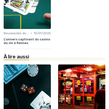
•
Nouveautés du Casino
10/01/2025
L'univers captivant du casino
du vin à Rennes
À lire aussi