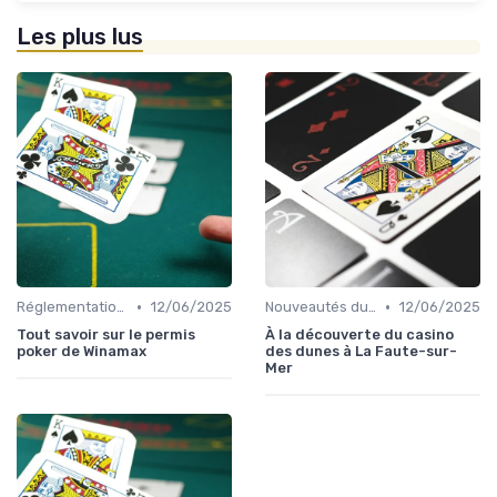
Les plus lus
•
•
Réglementations
12/06/2025
Nouveautés du Casino
12/06/2025
Tout savoir sur le permis
À la découverte du casino
poker de Winamax
des dunes à La Faute-sur-
Mer