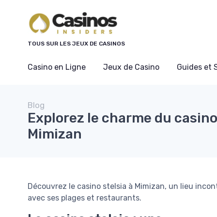
Panneau de gestion des cookies
TOUS SUR LES JEUX DE CASINOS
Casino en Ligne
Jeux de Casino
Guides et 
Blog
Explorez le charme du casino 
Mimizan
Découvrez le casino stelsia à Mimizan, un lieu inco
avec ses plages et restaurants.