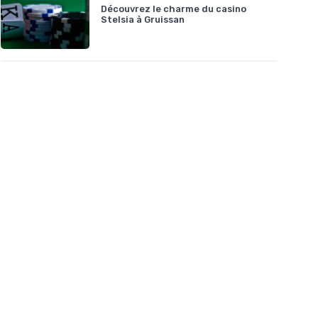
Découvrez le charme du casino
Stelsia à Gruissan