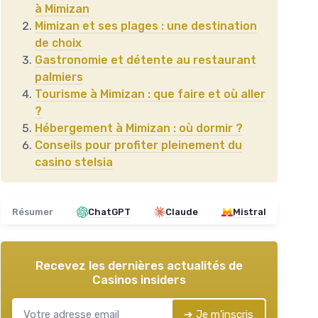
à Mimizan
Mimizan et ses plages : une destination
de choix
Gastronomie et détente au restaurant
palmiers
Tourisme à Mimizan : que faire et où aller
?
Hébergement à Mimizan : où dormir ?
Conseils pour profiter pleinement du
casino stelsia
Résumer
ChatGPT
Claude
Mistral
Recevez les dernières actualités de
Casinos insiders
➔ Je m'inscris