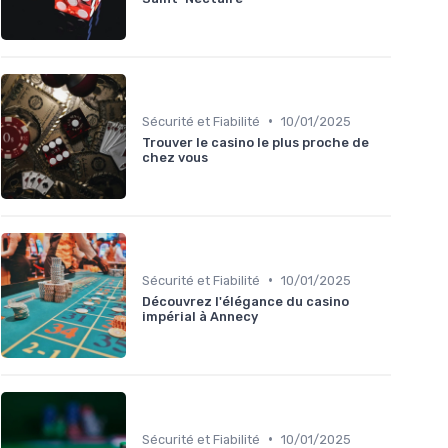
•
Sécurité et Fiabilité
10/01/2025
Trouver le casino le plus proche de
chez vous
•
Sécurité et Fiabilité
10/01/2025
Découvrez l'élégance du casino
impérial à Annecy
•
Sécurité et Fiabilité
10/01/2025