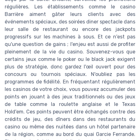
régulières. Les établissements comme le casino
Barrière aiment gâter leurs clients avec des
événements spéciaux, des soirées diner spectacle dans
leur salle de restaurant ou encore des jackpots
progressifs sur les machines à sous. Et ce n'est pas
qu'une question de gains ; l'enjeu est aussi de profiter
pleinement de la vie du casino. Souvenez-vous que
certains jeux comme le poker ou le black jack exigent
plus de stratégie, donc gardez l'œil ouvert pour des
concours ou tournois spéciaux. N'oubliez pas les
programmes de fidélité. En fréquentant régulièrement
les casinos de votre choix, vous pouvez accumuler des
points en jouant à des jeux traditionnels ou des jeux
de table comme la roulette anglaise et le Texas
Hold'em. Ces points peuvent être échangés contre des
crédits de jeu, des dîners dans des restaurants du
casino ou même des nuitées dans un hôtel partenaire
de la région, comme au bord du quai Garcie Ferrande.