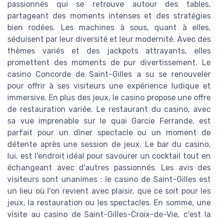
passionnés qui se retrouve autour des tables,
partageant des moments intenses et des stratégies
bien rodées. Les machines à sous, quant à elles,
séduisent par leur diversité et leur modernité. Avec des
thèmes variés et des jackpots attrayants, elles
promettent des moments de pur divertissement. Le
casino Concorde de Saint-Gilles a su se renouveler
pour offrir à ses visiteurs une expérience ludique et
immersive. En plus des jeux, le casino propose une offre
de restauration variée. Le restaurant du casino, avec
sa vue imprenable sur le quai Garcie Ferrande, est
parfait pour un dîner spectacle ou un moment de
détente après une session de jeux. Le bar du casino,
lui, est l'endroit idéal pour savourer un cocktail tout en
échangeant avec d'autres passionnés. Les avis des
visiteurs sont unanimes : le casino de Saint-Gilles est
un lieu où l'on revient avec plaisir, que ce soit pour les
jeux, la restauration ou les spectacles. En somme, une
visite au casino de Saint-Gilles-Croix-de-Vie, c'est la