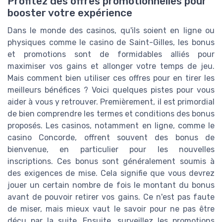
Profitez des offres promotionnelles pour
booster votre expérience
Dans le monde des casinos, qu'ils soient en ligne ou
physiques comme le casino de Saint-Gilles, les bonus
et promotions sont de formidables alliés pour
maximiser vos gains et allonger votre temps de jeu.
Mais comment bien utiliser ces offres pour en tirer les
meilleurs bénéfices ? Voici quelques pistes pour vous
aider à vous y retrouver. Premièrement, il est primordial
de bien comprendre les termes et conditions des bonus
proposés. Les casinos, notamment en ligne, comme le
casino Concorde, offrent souvent des bonus de
bienvenue, en particulier pour les nouvelles
inscriptions. Ces bonus sont généralement soumis à
des exigences de mise. Cela signifie que vous devrez
jouer un certain nombre de fois le montant du bonus
avant de pouvoir retirer vos gains. Ce n'est pas faute
de miser, mais mieux vaut le savoir pour ne pas être
déçu par la suite. Ensuite, surveillez les promotions