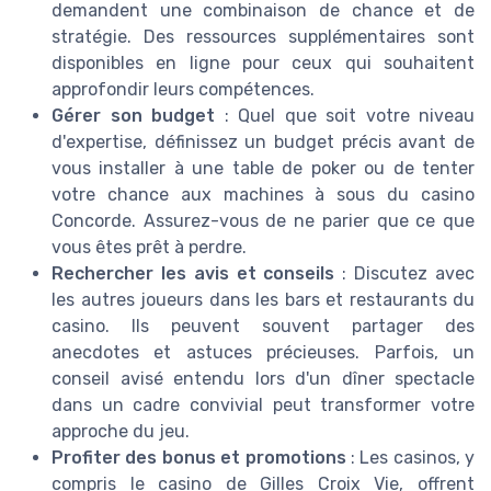
demandent une combinaison de chance et de
stratégie. Des ressources supplémentaires sont
disponibles en ligne pour ceux qui souhaitent
approfondir leurs compétences.
Gérer son budget
: Quel que soit votre niveau
d'expertise, définissez un budget précis avant de
vous installer à une table de poker ou de tenter
votre chance aux machines à sous du casino
Concorde. Assurez-vous de ne parier que ce que
vous êtes prêt à perdre.
Rechercher les avis et conseils
: Discutez avec
les autres joueurs dans les bars et restaurants du
casino. Ils peuvent souvent partager des
anecdotes et astuces précieuses. Parfois, un
conseil avisé entendu lors d'un dîner spectacle
dans un cadre convivial peut transformer votre
approche du jeu.
Profiter des bonus et promotions
: Les casinos, y
compris le casino de Gilles Croix Vie, offrent