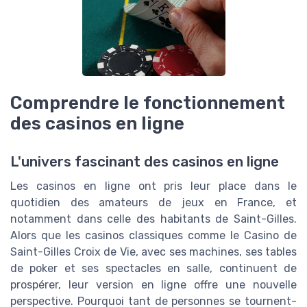
Comprendre le fonctionnement
des casinos en ligne
L'univers fascinant des casinos en ligne
Les casinos en ligne ont pris leur place dans le
quotidien des amateurs de jeux en France, et
notamment dans celle des habitants de Saint-Gilles.
Alors que les casinos classiques comme le Casino de
Saint-Gilles Croix de Vie, avec ses machines, ses tables
de poker et ses spectacles en salle, continuent de
prospérer, leur version en ligne offre une nouvelle
perspective. Pourquoi tant de personnes se tournent-