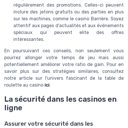
régulièrement des promotions. Celles-ci peuvent
inclure des jetons gratuits ou des parties en plus
sur les machines, comme le casino Barrière. Soyez
attentif aux pages d'actualités et aux événements
spéciaux qui peuvent elite des offres
intéressantes.
En poursuivant ces conseils, non seulement vous
pourrez allonger votre temps de jeu mais aussi
potentiellement améliorer votre ratio de gain. Pour en
savoir plus sur des stratégies similaires, consultez
notre article sur l'univers fascinant de la table de
roulette au casino
ici
.
La sécurité dans les casinos en
ligne
Assurer votre sécurité dans les