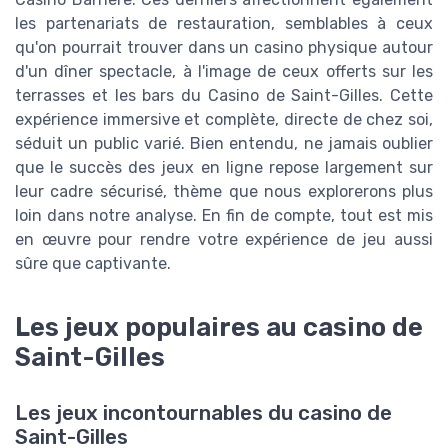
les partenariats de restauration, semblables à ceux
qu'on pourrait trouver dans un casino physique autour
d'un dîner spectacle, à l'image de ceux offerts sur les
terrasses et les bars du Casino de Saint-Gilles. Cette
expérience immersive et complète, directe de chez soi,
séduit un public varié. Bien entendu, ne jamais oublier
que le succès des jeux en ligne repose largement sur
leur cadre sécurisé, thème que nous explorerons plus
loin dans notre analyse. En fin de compte, tout est mis
en œuvre pour rendre votre expérience de jeu aussi
sûre que captivante.
Les jeux populaires au casino de
Saint-Gilles
Les jeux incontournables du casino de
Saint-Gilles