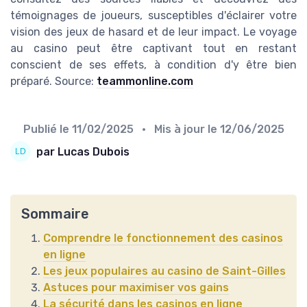
témoignages de joueurs, susceptibles d'éclairer votre
vision des jeux de hasard et de leur impact. Le voyage
au casino peut être captivant tout en restant
conscient de ses effets, à condition d'y être bien
préparé. Source:
teammonline.com
Publié le
11/02/2025
• Mis à jour le
12/06/2025
par Lucas Dubois
Sommaire
Comprendre le fonctionnement des casinos
en ligne
Les jeux populaires au casino de Saint-Gilles
Astuces pour maximiser vos gains
La sécurité dans les casinos en ligne