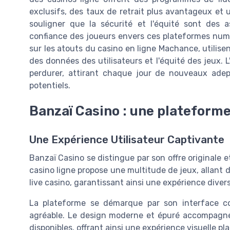
exclusifs, des taux de retrait plus avantageux et un
souligner que la sécurité et l'équité sont des 
confiance des joueurs envers ces plateformes nu
sur les atouts du casino en ligne Machance, utilise
des données des utilisateurs et l'équité des jeux. 
perdurer, attirant chaque jour de nouveaux adep
potentiels.
Banzaï Casino : une plateform
Une Expérience Utilisateur Captivante
Banzaï Casino se distingue par son offre originale 
casino ligne propose une multitude de jeux, allant 
live casino, garantissant ainsi une expérience divers
La plateforme se démarque par son interface conv
agréable. Le design moderne et épuré accompagne p
disponibles, offrant ainsi une expérience visuelle pla