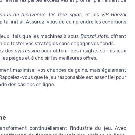
our éviter les pertes excessives et profiter pleinement de
onus de bienvenue
, les
free spins
, et les
VIP Banzai
tal initial. Assurez-vous de comprendre les conditions
eux, tels que les machines à sous
Banzai slots
, offrent
n de tester vos stratégies sans engager vos fonds.
ez des
avis casino
pour obtenir des insights sur les jeux
 les pièges et à choisir les meilleures offres.
ement maximiser vos chances de gains, mais également
 Rappelez-vous que le jeu responsable est essentiel pour
nde des casinos en ligne.
ne
ransforment continuellement l'industrie du jeu. Avec