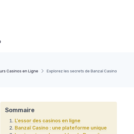
o
eurs Casinos en Ligne
Explorez les secrets de Banzaï Casino
Sommaire
L'essor des casinos en ligne
Banzaï Casino : une plateforme unique