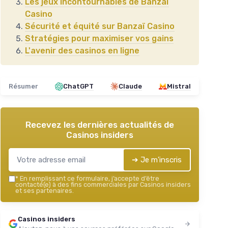
Les jeux incontournables de Banzaï
Casino
Sécurité et équité sur Banzaï Casino
Stratégies pour maximiser vos gains
L'avenir des casinos en ligne
Résumer
ChatGPT
Claude
Mistral
Recevez les dernières actualités de
Casinos insiders
➔ Je m'inscris
*
En remplissant ce formulaire, j’accepte d’être
contacté(e) à des fins commerciales par Casinos insiders
et ses partenaires.
Casinos insiders