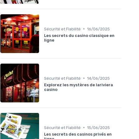
•
Sécurité et Fiabilité
16/06/2025
Les secrets du casino classique en
ligne
•
Sécurité et Fiabilité
14/06/2025
Explorez les mystères de lariviera
casino
•
Sécurité et Fiabilité
15/06/2025
Les secrets des casinos privés en
ligne