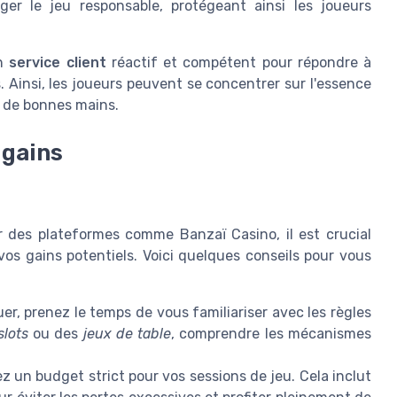
ger le jeu responsable, protégeant ainsi les joueurs
un
service client
réactif et compétent pour répondre à
 Ainsi, les joueurs peuvent se concentrer sur l'essence
e de bonnes mains.
 gains
ur des plateformes comme Banzaï Casino, il est crucial
vos gains potentiels. Voici quelques conseils pour vous
, prenez le temps de vous familiariser avec les règles
slots
ou des
jeux de table
, comprendre les mécanismes
z un budget strict pour vos sessions de jeu. Cela inclut