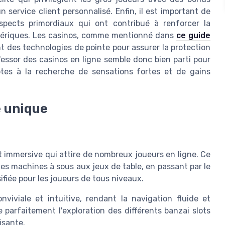
 service client personnalisé. Enfin, il est important de
aspects primordiaux qui ont contribué à renforcer la
mériques. Les casinos, comme mentionné dans
ce guide
nt des technologies de pointe pour assurer la protection
L'essor des casinos en ligne semble donc bien parti pour
tes à la recherche de sensations fortes et de gains
e unique
et immersive qui attire de nombreux joueurs en ligne. Ce
des machines à sous aux jeux de table, en passant par le
ifiée pour les joueurs de tous niveaux.
iviale et intuitive, rendant la navigation fluide et
arfaitement l'exploration des différents banzai slots
isante.