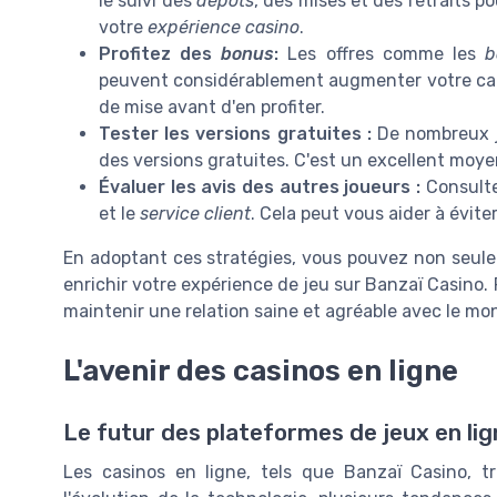
le suivi des
dépôts
, des mises et des retraits p
votre
expérience casino
.
Profitez des
bonus
:
Les offres comme les
b
peuvent considérablement augmenter votre capi
de mise avant d'en profiter.
Tester les versions gratuites :
De nombreux j
des versions gratuites. C'est un excellent moye
Évaluer les avis des autres joueurs :
Consult
et le
service client
. Cela peut vous aider à éviter
En adoptant ces stratégies, vous pouvez non seul
enrichir votre expérience de jeu sur Banzaï Casino.
maintenir une relation saine et agréable avec le mo
L'avenir des casinos en ligne
Le futur des plateformes de jeux en lig
Les casinos en ligne, tels que Banzaï Casino, t