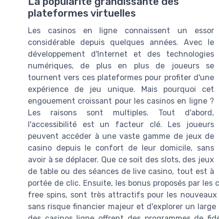
La popularité grandissante des
plateformes virtuelles
Les casinos en ligne connaissent un essor
considérable depuis quelques années. Avec le
développement d'Internet et des technologies
numériques, de plus en plus de joueurs se
tournent vers ces plateformes pour profiter d'une
expérience de jeu unique. Mais pourquoi cet
engouement croissant pour les casinos en ligne ?
Les raisons sont multiples. Tout d'abord,
l'accessibilité est un facteur clé. Les joueurs
peuvent accéder à une vaste gamme de jeux de
casino depuis le confort de leur domicile, sans
avoir à se déplacer. Que ce soit des slots, des jeux
de table ou des séances de live casino, tout est à
portée de clic. Ensuite, les bonus proposés par les 
free spins, sont très attractifs pour les nouveau
sans risque financier majeur et d'explorer un large 
des casinos ligne offrent des programmes de fidé