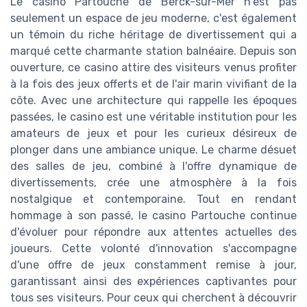
Le casino Partouche de Berck-sur-Mer n'est pas
seulement un espace de jeu moderne, c'est également
un témoin du riche héritage de divertissement qui a
marqué cette charmante station balnéaire. Depuis son
ouverture, ce casino attire des visiteurs venus profiter
à la fois des jeux offerts et de l'air marin vivifiant de la
côte. Avec une architecture qui rappelle les époques
passées, le casino est une véritable institution pour les
amateurs de jeux et pour les curieux désireux de
plonger dans une ambiance unique. Le charme désuet
des salles de jeu, combiné à l'offre dynamique de
divertissements, crée une atmosphère à la fois
nostalgique et contemporaine. Tout en rendant
hommage à son passé, le casino Partouche continue
d'évoluer pour répondre aux attentes actuelles des
joueurs. Cette volonté d'innovation s'accompagne
d'une offre de jeux constamment remise à jour,
garantissant ainsi des expériences captivantes pour
tous ses visiteurs. Pour ceux qui cherchent à découvrir