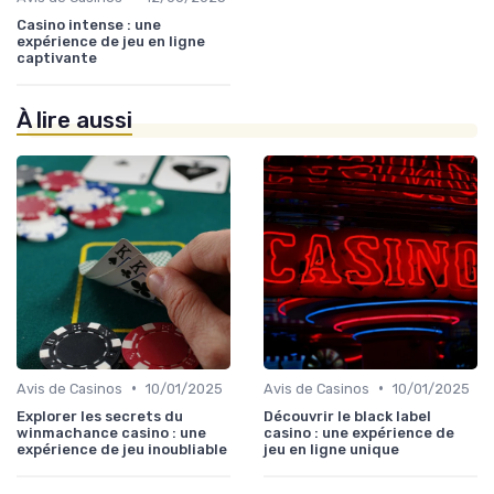
Casino intense : une
expérience de jeu en ligne
captivante
À lire aussi
•
•
Avis de Casinos
10/01/2025
Avis de Casinos
10/01/2025
Explorer les secrets du
Découvrir le black label
winmachance casino : une
casino : une expérience de
expérience de jeu inoubliable
jeu en ligne unique