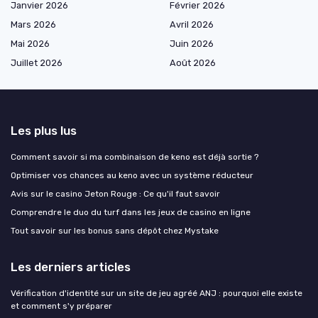
Janvier 2026
Février 2026
Mars 2026
Avril 2026
Mai 2026
Juin 2026
Juillet 2026
Août 2026
Les plus lus
Comment savoir si ma combinaison de keno est déjà sortie ?
Optimiser vos chances au keno avec un système réducteur
Avis sur le casino Jeton Rouge : Ce qu'il faut savoir
Comprendre le duo du turf dans les jeux de casino en ligne
Tout savoir sur les bonus sans dépôt chez Mystake
Les derniers articles
Vérification d'identité sur un site de jeu agréé ANJ : pourquoi elle existe
et comment s'y préparer