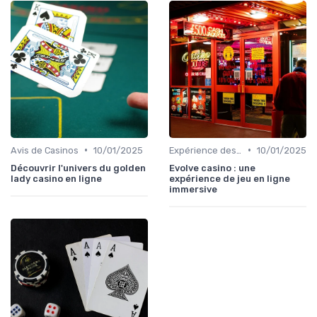
•
•
Avis de Casinos
10/01/2025
Expérience des Joueurs
10/01/2025
Découvrir l'univers du golden
Evolve casino : une
lady casino en ligne
expérience de jeu en ligne
immersive