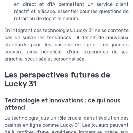
en direct et d'IA permettent un service client
réactif et efficace, essentiel pour les questions de
retrait ou de dépôt minimum.
En intégrant ces technologies, Lucky 31 ne se contente
pas de suivre les tendances ; il définit de nouveaux
standards pour les casinos en ligne. Les joueurs
peuvent ainsi bénéficier d'une expérience de jeu
enrichie, sécurisée et personnalisée.
Les perspectives futures de
Lucky 31
Technologie et innovations : ce qui nous
attend
La technologie joue un rôle crucial dans l'évolution des
casinos en ligne comme Lucky 31. Les joueurs peuvent
déjà profiter d'une expérience immersive grâce aux