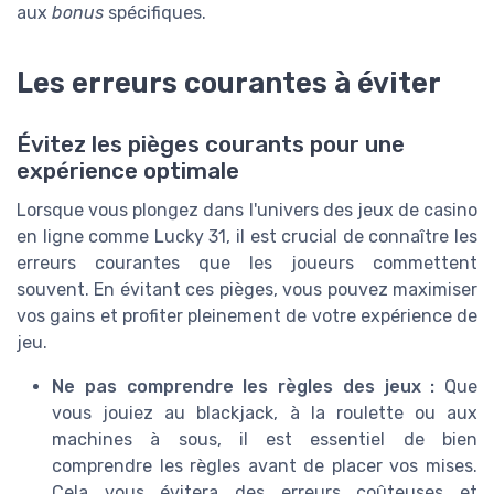
aux
bonus
spécifiques.
Les erreurs courantes à éviter
Évitez les pièges courants pour une
expérience optimale
Lorsque vous plongez dans l'univers des jeux de casino
en ligne comme Lucky 31, il est crucial de connaître les
erreurs courantes que les joueurs commettent
souvent. En évitant ces pièges, vous pouvez maximiser
vos gains et profiter pleinement de votre expérience de
jeu.
Ne pas comprendre les règles des jeux :
Que
vous jouiez au blackjack, à la roulette ou aux
machines à sous, il est essentiel de bien
comprendre les règles avant de placer vos mises.
Cela vous évitera des erreurs coûteuses et