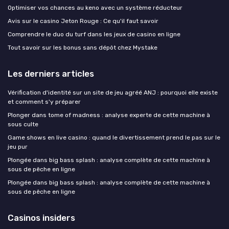
Optimiser vos chances au keno avec un système réducteur
Avis sur le casino Jeton Rouge : Ce qu'il faut savoir
Comprendre le duo du turf dans les jeux de casino en ligne
Tout savoir sur les bonus sans dépôt chez Mystake
Les derniers articles
Vérification d'identité sur un site de jeu agréé ANJ : pourquoi elle existe
et comment s'y préparer
Plonger dans tome of madness : analyse experte de cette machine à
sous culte
Game shows en live casino : quand le divertissement prend le pas sur le
jeu pur
Plongée dans big bass splash : analyse complète de cette machine à
sous de pêche en ligne
Plongée dans big bass splash : analyse complète de cette machine à
sous de pêche en ligne
Casinos insiders