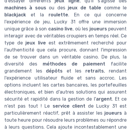
d'essayer différents
jeux ligne
, qu'il s'agisse des
machines à sous
ou des
jeux de table
comme le
blackjack
et la
roulette
. En ce qui concerne
l'expérience de jeu, Lucky 31 offre une immersion
unique grâce à son
casino live
, où les
joueurs
peuvent
interagir avec de véritables croupiers en temps réel. Ce
type de
jeux live
est extrêmement recherché pour
l'authenticité que cela procure, donnant l'impression
de se trouver dans un véritable casino. De plus, la
diversité des
méthodes de paiement
facilite
grandement les
dépôts
et les
retraits
, rendant
l'expérience utilisateur fluide et sans accroc. Les
options incluent les cartes bancaires, les portefeuilles
électroniques, et bien d'autres solutions qui assurent
sécurité et rapidité dans la gestion de l'
argent
. Et ce
n'est pas tout ! Le
service client
de Lucky 31 est
particulièrement réactif, prêt à assister les
joueurs
à
toute heure pour résoudre leurs problèmes ou répondre
à leurs questions. Cela ajoute incontestablement une