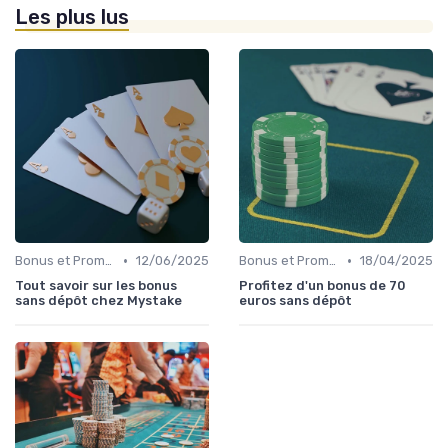
Les plus lus
•
•
Bonus et Promotions
12/06/2025
Bonus et Promotions
18/04/2025
Tout savoir sur les bonus
Profitez d'un bonus de 70
sans dépôt chez Mystake
euros sans dépôt