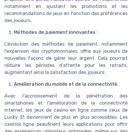
notamment en ajustant les promotions et les
recommandations de jeux en fonction des préférences
des joueurs.
Méthodes de paiement innovantes
:
L'évolution des méthodes de paiement, notamment
l'expansion des cryptomonnaies, offre aux joueurs de
nouvelles façons de gérer leur argent. Cela pourrait
réduire les périodes d'attente pour les retraits,
augmentant ainsi la satisfaction des joueurs.
Amélioration du mobile et de la connectivité
:
Avec l'accroissement de la pénétration des
smartphones et l'amélioration de la connectivité
internet, les jeux de casino en ligne comme ceux de
Lucky 31 deviennent de plus en plus accessibles. Les
casinos ligne peaufinent leurs applications pour offrir
des expériences utilisateur optimisées, même sur des