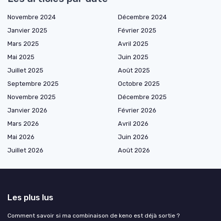
Novembre 2024
Décembre 2024
Janvier 2025
Février 2025
Mars 2025
Avril 2025
Mai 2025
Juin 2025
Juillet 2025
Août 2025
Septembre 2025
Octobre 2025
Novembre 2025
Décembre 2025
Janvier 2026
Février 2026
Mars 2026
Avril 2026
Mai 2026
Juin 2026
Juillet 2026
Août 2026
Les plus lus
Comment savoir si ma combinaison de keno est déjà sortie ?