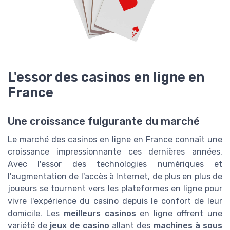
L'essor des casinos en ligne en
France
Une croissance fulgurante du marché
Le marché des casinos en ligne en France connaît une
croissance impressionnante ces dernières années.
Avec l'essor des technologies numériques et
l'augmentation de l'accès à Internet, de plus en plus de
joueurs se tournent vers les plateformes en ligne pour
vivre l'expérience du casino depuis le confort de leur
domicile. Les
meilleurs casinos
en ligne offrent une
variété de
jeux de casino
allant des
machines à sous