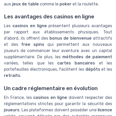
aux
jeux de table
comme le
poker
et la roulette.
Les avantages des casinos en ligne
Les
casinos en ligne
présentent plusieurs avantages
par rapport aux établissements physiques. Tout
d'abord, ils offrent des
bonus de bienvenue
attractifs
et des
free spins
qui permettent aux nouveaux
joueurs de commencer leur aventure avec un capital
supplémentaire. De plus, les
méthodes de paiement
variées, telles que les
cartes bancaires
et les
portefeuilles électroniques, facilitent les
dépôts
et les
retraits
.
Un cadre réglementaire en évolution
En France, les
casinos en ligne
doivent respecter des
réglementations strictes pour garantir la sécurité des
joueurs
. Les plateformes doivent posséder une
licence