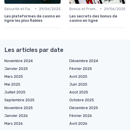
•
•
Sécurité et Fiabilité
29/06/2025
Bonus et Promotions
29/06/2025
Les plateformes de casino en
Les secrets des bonus de
ligne les plus fiables
casino en ligne
Les articles par date
Novembre 2024
Décembre 2024
Janvier 2025
Février 2025
Mars 2025
Avril 2025
Mai 2025
Juin 2025
Juillet 2025
Août 2025
Septembre 2025
Octobre 2025
Novembre 2025
Décembre 2025
Janvier 2026
Février 2026
Mars 2026
Avril 2026