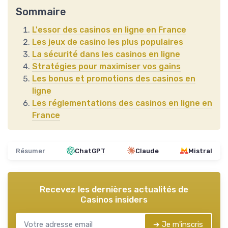
Sommaire
L'essor des casinos en ligne en France
Les jeux de casino les plus populaires
La sécurité dans les casinos en ligne
Stratégies pour maximiser vos gains
Les bonus et promotions des casinos en
ligne
Les réglementations des casinos en ligne en
France
Résumer
ChatGPT
Claude
Mistral
Recevez les dernières actualités de
Casinos insiders
➔ Je m'inscris