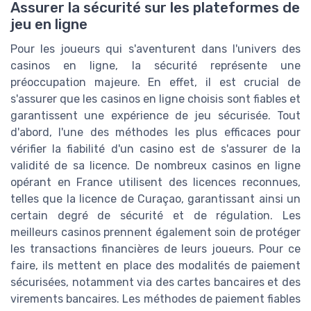
Assurer la sécurité sur les plateformes de
jeu en ligne
Pour les joueurs qui s'aventurent dans l'univers des
casinos en ligne, la sécurité représente une
préoccupation majeure. En effet, il est crucial de
s'assurer que les casinos en ligne choisis sont fiables et
garantissent une expérience de jeu sécurisée. Tout
d'abord, l'une des méthodes les plus efficaces pour
vérifier la fiabilité d'un casino est de s'assurer de la
validité de sa licence. De nombreux casinos en ligne
opérant en France utilisent des licences reconnues,
telles que la licence de Curaçao, garantissant ainsi un
certain degré de sécurité et de régulation. Les
meilleurs casinos prennent également soin de protéger
les transactions financières de leurs joueurs. Pour ce
faire, ils mettent en place des modalités de paiement
sécurisées, notamment via des cartes bancaires et des
virements bancaires. Les méthodes de paiement fiables