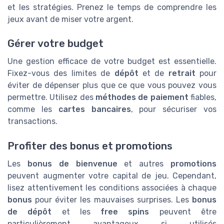
et les stratégies. Prenez le temps de comprendre les
jeux avant de miser votre argent.
Gérer votre budget
Une gestion efficace de votre budget est essentielle.
Fixez-vous des limites de
dépôt
et de
retrait
pour
éviter de dépenser plus que ce que vous pouvez vous
permettre. Utilisez des
méthodes de paiement
fiables,
comme les
cartes bancaires
, pour sécuriser vos
transactions.
Profiter des bonus et promotions
Les
bonus de bienvenue
et autres
promotions
peuvent augmenter votre capital de jeu. Cependant,
lisez attentivement les conditions associées à chaque
bonus
pour éviter les mauvaises surprises. Les
bonus
de dépôt
et les
free spins
peuvent être
particulièrement avantageux si utilisés