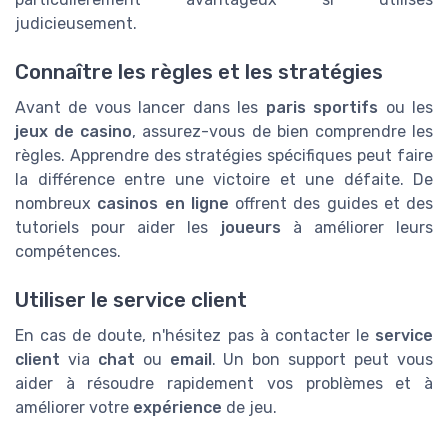
judicieusement.
Connaître les règles et les stratégies
Avant de vous lancer dans les
paris sportifs
ou les
jeux de casino
, assurez-vous de bien comprendre les
règles. Apprendre des stratégies spécifiques peut faire
la différence entre une victoire et une défaite. De
nombreux
casinos en ligne
offrent des guides et des
tutoriels pour aider les
joueurs
à améliorer leurs
compétences.
Utiliser le service client
En cas de doute, n'hésitez pas à contacter le
service
client
via
chat
ou
email
. Un bon support peut vous
aider à résoudre rapidement vos problèmes et à
améliorer votre
expérience
de jeu.