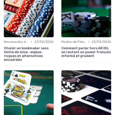
•
•
Nouveautés du Casino
23/02/2026
Modes de Paiement
22/02/2026
Choisir un bookmaker sans
Comment parier hors ARJEL
limite de mise : enjeux,
en restant un joueur français
risques et alternatives
informé et prudent
encadrées