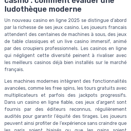
casino : comment évaluer une
ludothèque moderne
Un nouveau casino en ligne 2025 se distingue d’abord
par la richesse de ses jeux casino. Les joueurs francais
attendent des centaines de machines à sous, des jeux
de table classiques et un live casino immersif, animé
par des croupiers professionnels. Les casinos en ligne
qui négligent cette diversité peinent à rivaliser avec
les meilleurs casinos déjà bien installés sur le marché
français.
Les machines modernes intègrent des fonctionnalités
avancées, comme les free spins, les tours gratuits avec
multiplicateurs et parfois des jackpots progressifs.
Dans un casino en ligne fiable, ces jeux d’argent sont
fournis par des éditeurs reconnus, régulièrement
audités pour garantir l’équité des tirages. Les joueurs
peuvent ainsi profiter de l’expérience sans craindre que
les paris soient biaisés ou que les gains soient