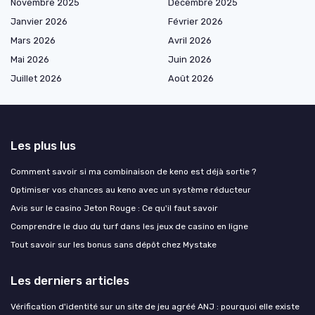
Novembre 2025
Décembre 2025
Janvier 2026
Février 2026
Mars 2026
Avril 2026
Mai 2026
Juin 2026
Juillet 2026
Août 2026
Les plus lus
Comment savoir si ma combinaison de keno est déjà sortie ?
Optimiser vos chances au keno avec un système réducteur
Avis sur le casino Jeton Rouge : Ce qu'il faut savoir
Comprendre le duo du turf dans les jeux de casino en ligne
Tout savoir sur les bonus sans dépôt chez Mystake
Les derniers articles
Vérification d'identité sur un site de jeu agréé ANJ : pourquoi elle existe