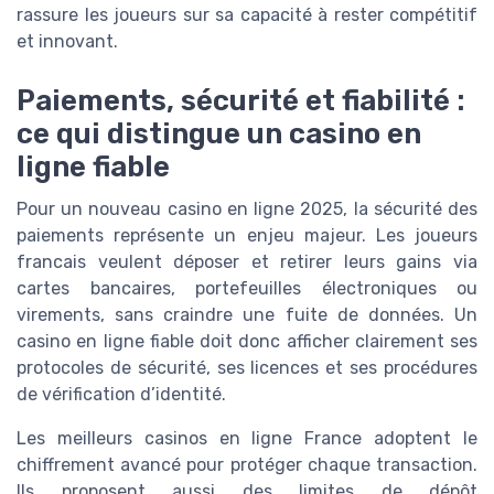
rassure les joueurs sur sa capacité à rester compétitif
et innovant.
Paiements, sécurité et fiabilité :
ce qui distingue un casino en
ligne fiable
Pour un nouveau casino en ligne 2025, la sécurité des
paiements représente un enjeu majeur. Les joueurs
francais veulent déposer et retirer leurs gains via
cartes bancaires, portefeuilles électroniques ou
virements, sans craindre une fuite de données. Un
casino en ligne fiable doit donc afficher clairement ses
protocoles de sécurité, ses licences et ses procédures
de vérification d’identité.
Les meilleurs casinos en ligne France adoptent le
chiffrement avancé pour protéger chaque transaction.
Ils proposent aussi des limites de dépôt