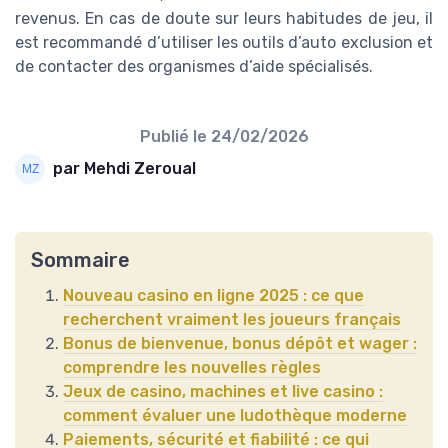
revenus. En cas de doute sur leurs habitudes de jeu, il
est recommandé d’utiliser les outils d’auto exclusion et
de contacter des organismes d’aide spécialisés.
Publié le
24/02/2026
par Mehdi Zeroual
Sommaire
Nouveau casino en ligne 2025 : ce que
recherchent vraiment les joueurs français
Bonus de bienvenue, bonus dépôt et wager :
comprendre les nouvelles règles
Jeux de casino, machines et live casino :
comment évaluer une ludothèque moderne
Paiements, sécurité et fiabilité : ce qui