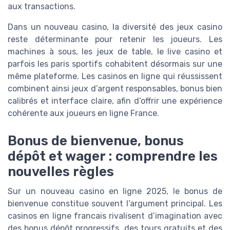
aux transactions.
Dans un nouveau casino, la diversité des jeux casino
reste déterminante pour retenir les joueurs. Les
machines à sous, les jeux de table, le live casino et
parfois les paris sportifs cohabitent désormais sur une
même plateforme. Les casinos en ligne qui réussissent
combinent ainsi jeux d’argent responsables, bonus bien
calibrés et interface claire, afin d’offrir une expérience
cohérente aux joueurs en ligne France.
Bonus de bienvenue, bonus
dépôt et wager : comprendre les
nouvelles règles
Sur un nouveau casino en ligne 2025, le bonus de
bienvenue constitue souvent l’argument principal. Les
casinos en ligne francais rivalisent d’imagination avec
des bonus dépôt progressifs, des tours gratuits et des