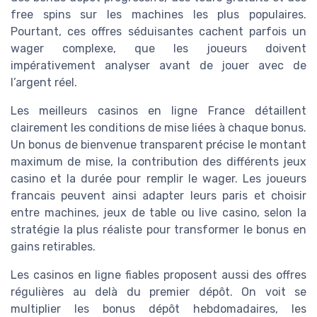
free spins sur les machines les plus populaires.
Pourtant, ces offres séduisantes cachent parfois un
wager complexe, que les joueurs doivent
impérativement analyser avant de jouer avec de
l’argent réel.
Les meilleurs casinos en ligne France détaillent
clairement les conditions de mise liées à chaque bonus.
Un bonus de bienvenue transparent précise le montant
maximum de mise, la contribution des différents jeux
casino et la durée pour remplir le wager. Les joueurs
francais peuvent ainsi adapter leurs paris et choisir
entre machines, jeux de table ou live casino, selon la
stratégie la plus réaliste pour transformer le bonus en
gains retirables.
Les casinos en ligne fiables proposent aussi des offres
régulières au delà du premier dépôt. On voit se
multiplier les bonus dépôt hebdomadaires, les