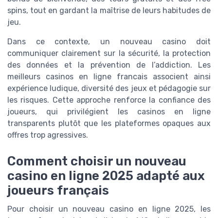
spins, tout en gardant la maîtrise de leurs habitudes de
jeu.
Dans ce contexte, un nouveau casino doit
communiquer clairement sur la sécurité, la protection
des données et la prévention de l’addiction. Les
meilleurs casinos en ligne francais associent ainsi
expérience ludique, diversité des jeux et pédagogie sur
les risques. Cette approche renforce la confiance des
joueurs, qui privilégient les casinos en ligne
transparents plutôt que les plateformes opaques aux
offres trop agressives.
Comment choisir un nouveau
casino en ligne 2025 adapté aux
joueurs français
Pour choisir un nouveau casino en ligne 2025, les