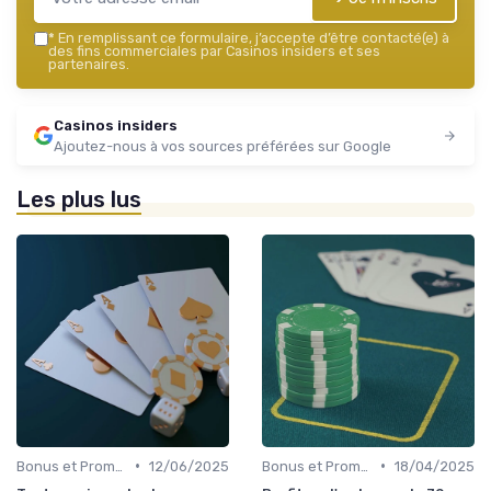
*
En remplissant ce formulaire, j’accepte d’être contacté(e) à
des fins commerciales par Casinos insiders et ses
partenaires.
Casinos insiders
Ajoutez-nous à vos sources préférées sur Google
Les plus lus
•
•
Bonus et Promotions
12/06/2025
Bonus et Promotions
18/04/2025