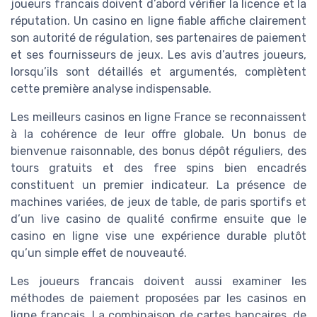
joueurs francais doivent d’abord vérifier la licence et la
réputation. Un casino en ligne fiable affiche clairement
son autorité de régulation, ses partenaires de paiement
et ses fournisseurs de jeux. Les avis d’autres joueurs,
lorsqu’ils sont détaillés et argumentés, complètent
cette première analyse indispensable.
Les meilleurs casinos en ligne France se reconnaissent
à la cohérence de leur offre globale. Un bonus de
bienvenue raisonnable, des bonus dépôt réguliers, des
tours gratuits et des free spins bien encadrés
constituent un premier indicateur. La présence de
machines variées, de jeux de table, de paris sportifs et
d’un live casino de qualité confirme ensuite que le
casino en ligne vise une expérience durable plutôt
qu’un simple effet de nouveauté.
Les joueurs francais doivent aussi examiner les
méthodes de paiement proposées par les casinos en
ligne francais. La combinaison de cartes bancaires, de