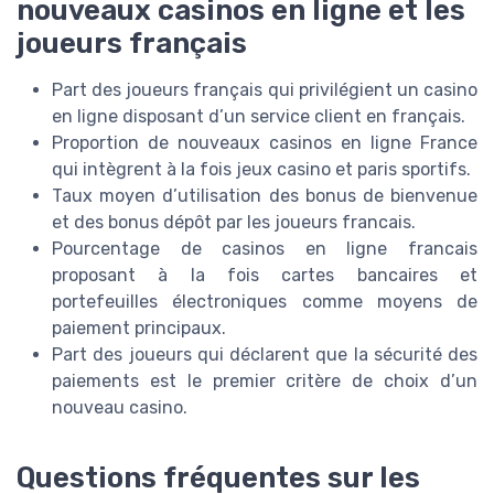
nouveaux casinos en ligne et les
joueurs français
Part des joueurs français qui privilégient un casino
en ligne disposant d’un service client en français.
Proportion de nouveaux casinos en ligne France
qui intègrent à la fois jeux casino et paris sportifs.
Taux moyen d’utilisation des bonus de bienvenue
et des bonus dépôt par les joueurs francais.
Pourcentage de casinos en ligne francais
proposant à la fois cartes bancaires et
portefeuilles électroniques comme moyens de
paiement principaux.
Part des joueurs qui déclarent que la sécurité des
paiements est le premier critère de choix d’un
nouveau casino.
Questions fréquentes sur les