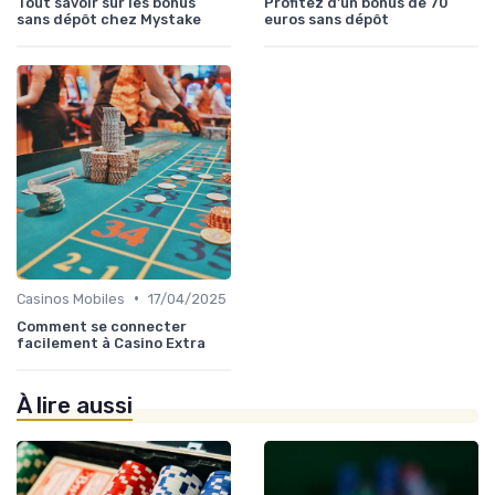
Tout savoir sur les bonus
Profitez d'un bonus de 70
sans dépôt chez Mystake
euros sans dépôt
•
Casinos Mobiles
17/04/2025
Comment se connecter
facilement à Casino Extra
À lire aussi