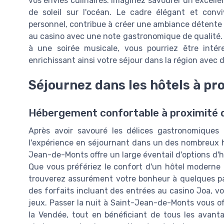
vos envies culinaires. Imaginez savourer un excelle
de soleil sur l'océan. Le cadre élégant et convi
personnel, contribue à créer une ambiance détente et
au casino avec une note gastronomique de qualité. Si
à une soirée musicale, vous pourriez être inté
enrichissant ainsi votre séjour dans la région avec 
Séjournez dans les hôtels à pr
Hébergement confortable à proximité 
Après avoir savouré les délices gastronomiques
l'expérience en séjournant dans un des nombreux hô
Jean-de-Monts offre un large éventail d'options d'
Que vous préfériez le confort d'un hôtel moderne
trouverez assurément votre bonheur à quelques p
des forfaits incluant des entrées au casino Joa, v
jeux. Passer la nuit à Saint-Jean-de-Monts vous off
la Vendée, tout en bénéficiant de tous les avanta