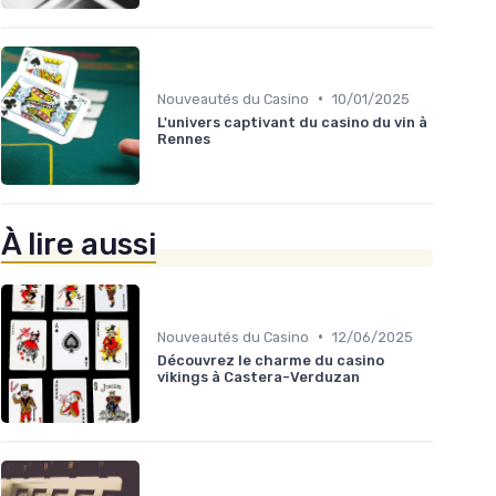
•
Nouveautés du Casino
10/01/2025
L'univers captivant du casino du vin à
Rennes
À lire aussi
•
Nouveautés du Casino
12/06/2025
Découvrez le charme du casino
vikings à Castera-Verduzan