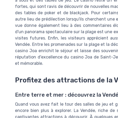
à sous et des tables de jeu. Le casino reste un e
fortes, qui sont ravis de découvrir de nouvelles m
des tables de poker et de blackjack. Pour certain
autre lieu de prédilection lorsqu'ils cherchent une
vue donne également lieu à des commentaires élog
d'un panorama spectaculaire sur la plage est une ex
visites futures. Enfin, les visiteurs apprécient au
Vendée. Entre les promenades sur la plage et la déco
casino Joa enrichit le séjour et laisse des souve
réputation d'excellence du casino Joa de Saint-
et mémorable.
Profitez des attractions de la
Entre terre et mer : découvrez la Vend
Quand vous avez fait le tour des salles de jeu et g
encore bien plus à explorer. La Vendée, riche de
captivantes attractions à découvrir. À quelques 