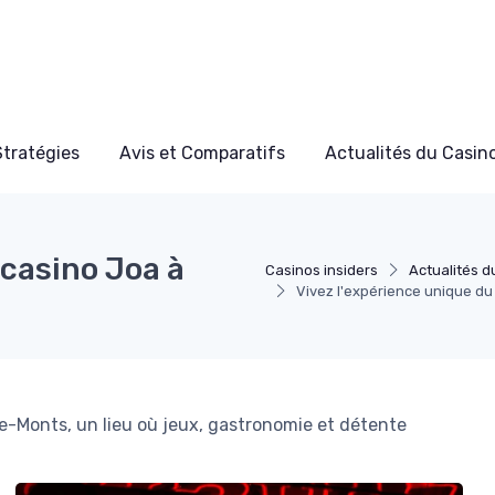
Stratégies
Avis et Comparatifs
Actualités du Casin
 casino Joa à
Casinos insiders
Actualités d
Vivez l'expérience unique d
-Monts, un lieu où jeux, gastronomie et détente