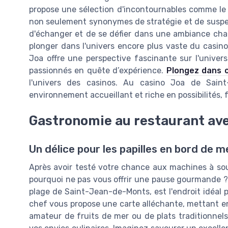
propose une sélection d'incontournables comme le b
non seulement synonymes de stratégie et de suspen
d'échanger et de se défier dans une ambiance chale
plonger dans l'univers encore plus vaste du casin
Joa offre une perspective fascinante sur l'univer
passionnés en quête d’expérience.
Plongez dans c
l'univers des casinos. Au casino Joa de Sain
environnement accueillant et riche en possibilités,
Gastronomie au restaurant ave
Un délice pour les papilles en bord de m
Après avoir testé votre chance aux machines à sou
pourquoi ne pas vous offrir une pause gourmande ? 
plage de Saint-Jean-de-Monts, est l'endroit idéal p
chef vous propose une carte alléchante, mettant en
amateur de fruits de mer ou de plats traditionnel