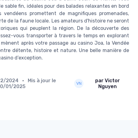
 sable fin, idéales pour des balades relaxantes en bord
is vendéens promettent de magnifiques promenades,
rte de la faune locale. Les amateurs d'histoire ne seront
toriques qui peuplent la région. De la découverte des
ssez-vous transporter à travers le temps en explorant
s mènent après votre passage au casino Joa, la Vendée
entre détente, histoire et nature. Une belle manière de
casino d’exception.
12/2024
• Mis à jour le
par Victor
10/01/2025
Nguyen