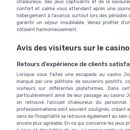
chaleureux, des jeux captivants et de la savoure
confort et calme vous attendent après une journée 
hébergement à l'avance, surtout lors des périodes de
garantir un séjour inoubliable. Venez profiter d
côtoient harmonieusement.
Avis des visiteurs sur le casin
Retours d'expérience de clients satisfa
Lorsque vous faites une escapade au casino Jo
marqué par une pléthore de souvenirs positifs, 
visiteurs sur différentes plateformes. Dans ce
particulièrement aimé de leur passage au casino J
on retrouve l'accueil chaleureux du personnel.
professionnalisme sont souvent soulignés, créant ai
sens de l'hospitalité se retrouve également au sein 
encore plus agréable. En ce qui concerne les jeux pr