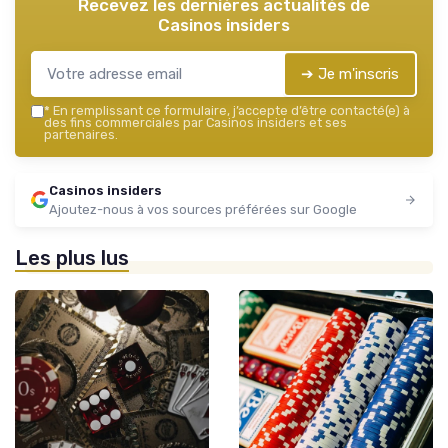
Recevez les dernières actualités de
Casinos insiders
➔ Je m'inscris
*
En remplissant ce formulaire, j’accepte d’être contacté(e) à
des fins commerciales par Casinos insiders et ses
partenaires.
Casinos insiders
Ajoutez-nous à vos sources préférées sur Google
Les plus lus