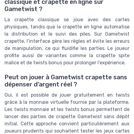
classique et crapette en ligne sur
Gametwist ?
La crapette classique se joue avec des cartes
physiques, tandis que la crapette en ligne automatise
la distribution et le suivi des piles. Sur Gametwist
crapette, l’interface gère les règles et évite les erreurs
de manipulation, ce qui fluidifie les parties. Le joueur
profite aussi de variantes comme la crapette spite
malice et de twists bonus pour prolonger l’expérience.
Peut on jouer à Gametwist crapette sans
dépenser d’argent réel ?
Oui, il est possible de jouer gratuitement en twists
grâce à la monnaie virtuelle fournie par la plateforme.
Les twists monnaie et les twists bonus permettent de
lancer des parties de crapette Gametwist sans dépôt
initial. Cette approche convient particulièrement aux
joueurs prudents qui souhaitent tester les jeux cartes