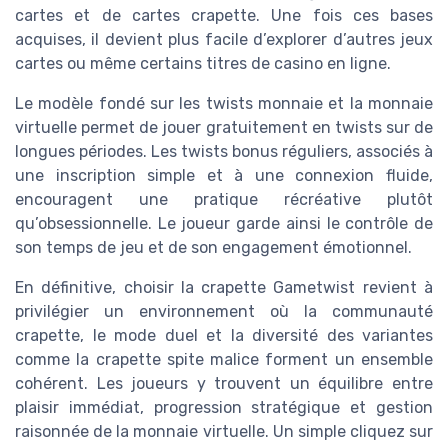
cartes et de cartes crapette. Une fois ces bases
acquises, il devient plus facile d’explorer d’autres jeux
cartes ou même certains titres de casino en ligne.
Le modèle fondé sur les twists monnaie et la monnaie
virtuelle permet de jouer gratuitement en twists sur de
longues périodes. Les twists bonus réguliers, associés à
une inscription simple et à une connexion fluide,
encouragent une pratique récréative plutôt
qu’obsessionnelle. Le joueur garde ainsi le contrôle de
son temps de jeu et de son engagement émotionnel.
En définitive, choisir la crapette Gametwist revient à
privilégier un environnement où la communauté
crapette, le mode duel et la diversité des variantes
comme la crapette spite malice forment un ensemble
cohérent. Les joueurs y trouvent un équilibre entre
plaisir immédiat, progression stratégique et gestion
raisonnée de la monnaie virtuelle. Un simple cliquez sur