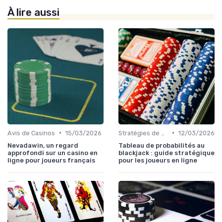
À lire aussi
•
•
Avis de Casinos
15/03/2026
Stratégies de Jeux
12/03/2026
Nevadawin, un regard
Tableau de probabilités au
approfondi sur un casino en
blackjack : guide stratégique
ligne pour joueurs français
pour les joueurs en ligne