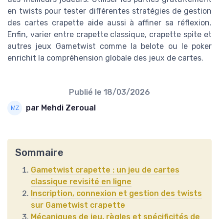
en twists pour tester différentes stratégies de gestion
des cartes crapette aide aussi à affiner sa réflexion.
Enfin, varier entre crapette classique, crapette spite et
autres jeux Gametwist comme la belote ou le poker
enrichit la compréhension globale des jeux de cartes.
Publié le
18/03/2026
par Mehdi Zeroual
Sommaire
Gametwist crapette : un jeu de cartes
classique revisité en ligne
Inscription, connexion et gestion des twists
sur Gametwist crapette
Mécaniques de jeu, règles et spécificités de