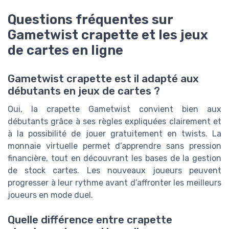
Questions fréquentes sur
Gametwist crapette et les jeux
de cartes en ligne
Gametwist crapette est il adapté aux
débutants en jeux de cartes ?
Oui, la crapette Gametwist convient bien aux
débutants grâce à ses règles expliquées clairement et
à la possibilité de jouer gratuitement en twists. La
monnaie virtuelle permet d’apprendre sans pression
financière, tout en découvrant les bases de la gestion
de stock cartes. Les nouveaux joueurs peuvent
progresser à leur rythme avant d’affronter les meilleurs
joueurs en mode duel.
Quelle différence entre crapette