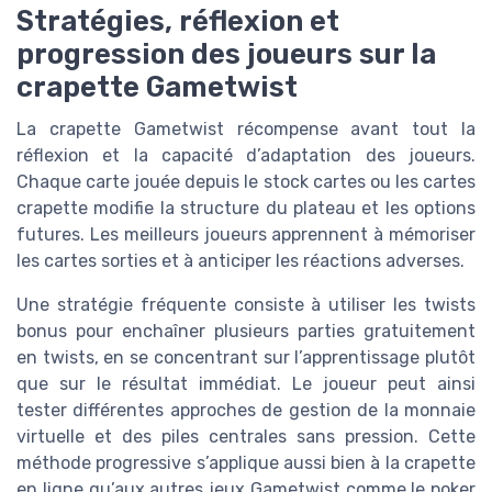
Stratégies, réflexion et
progression des joueurs sur la
crapette Gametwist
La crapette Gametwist récompense avant tout la
réflexion et la capacité d’adaptation des joueurs.
Chaque carte jouée depuis le stock cartes ou les cartes
crapette modifie la structure du plateau et les options
futures. Les meilleurs joueurs apprennent à mémoriser
les cartes sorties et à anticiper les réactions adverses.
Une stratégie fréquente consiste à utiliser les twists
bonus pour enchaîner plusieurs parties gratuitement
en twists, en se concentrant sur l’apprentissage plutôt
que sur le résultat immédiat. Le joueur peut ainsi
tester différentes approches de gestion de la monnaie
virtuelle et des piles centrales sans pression. Cette
méthode progressive s’applique aussi bien à la crapette
en ligne qu’aux autres jeux Gametwist comme le poker