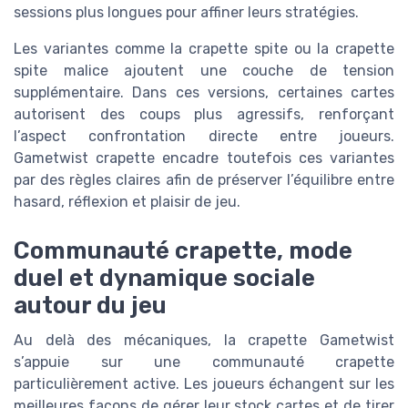
sessions plus longues pour affiner leurs stratégies.
Les variantes comme la crapette spite ou la crapette
spite malice ajoutent une couche de tension
supplémentaire. Dans ces versions, certaines cartes
autorisent des coups plus agressifs, renforçant
l’aspect confrontation directe entre joueurs.
Gametwist crapette encadre toutefois ces variantes
par des règles claires afin de préserver l’équilibre entre
hasard, réflexion et plaisir de jeu.
Communauté crapette, mode
duel et dynamique sociale
autour du jeu
Au delà des mécaniques, la crapette Gametwist
s’appuie sur une communauté crapette
particulièrement active. Les joueurs échangent sur les
meilleures façons de gérer leur stock cartes et de tirer