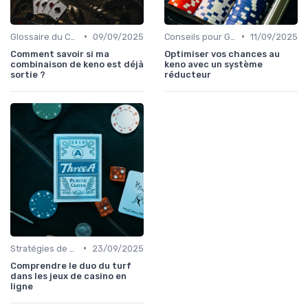
•
•
Glossaire du Casino
09/09/2025
Conseils pour Gagner
11/09/2025
Comment savoir si ma
Optimiser vos chances au
combinaison de keno est déjà
keno avec un système
sortie ?
réducteur
•
Stratégies de Jeux
23/09/2025
Comprendre le duo du turf
dans les jeux de casino en
ligne