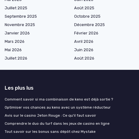
Juillet 2025
Août 2025
Septembre 2025
Octobre 2025
Novembre 2025
Décembre 2025
Janvier 2026
Février 2026
Mars 2026
Avril 2026
Mai 2026
Juin 2026
Juillet 2026
Août 2026
Les plus lus
Comment savoir si ma combinaison de keno est déjà sortie ?
Optimiser vos chances au keno avec un système réducteur
Avis sur le casino Jeton Rouge : Ce qu'il faut savoir
Comprendre le duo du turf dans les jeux de casino en ligne
Tout savoir sur les bonus sans dépôt chez Mystake