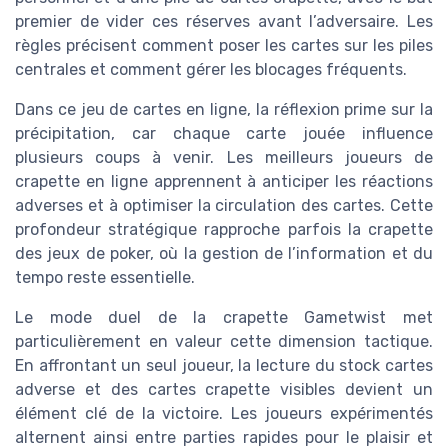
premier de vider ces réserves avant l’adversaire. Les
règles précisent comment poser les cartes sur les piles
centrales et comment gérer les blocages fréquents.
Dans ce jeu de cartes en ligne, la réflexion prime sur la
précipitation, car chaque carte jouée influence
plusieurs coups à venir. Les meilleurs joueurs de
crapette en ligne apprennent à anticiper les réactions
adverses et à optimiser la circulation des cartes. Cette
profondeur stratégique rapproche parfois la crapette
des jeux de poker, où la gestion de l’information et du
tempo reste essentielle.
Le mode duel de la crapette Gametwist met
particulièrement en valeur cette dimension tactique.
En affrontant un seul joueur, la lecture du stock cartes
adverse et des cartes crapette visibles devient un
élément clé de la victoire. Les joueurs expérimentés
alternent ainsi entre parties rapides pour le plaisir et