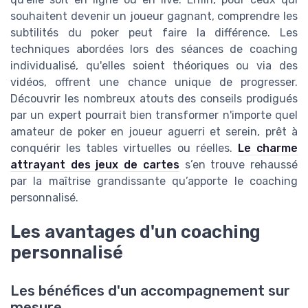
souhaitent devenir un joueur gagnant, comprendre les
subtilités du poker peut faire la différence. Les
techniques abordées lors des séances de coaching
individualisé, qu'elles soient théoriques ou via des
vidéos, offrent une chance unique de progresser.
Découvrir les nombreux atouts des conseils prodigués
par un expert pourrait bien transformer n'importe quel
amateur de poker en joueur aguerri et serein, prêt à
conquérir les tables virtuelles ou réelles.
Le charme
attrayant des jeux de cartes
s’en trouve rehaussé
par la maîtrise grandissante qu’apporte le coaching
personnalisé.
Les avantages d'un coaching
personnalisé
Les bénéfices d'un accompagnement sur
mesure