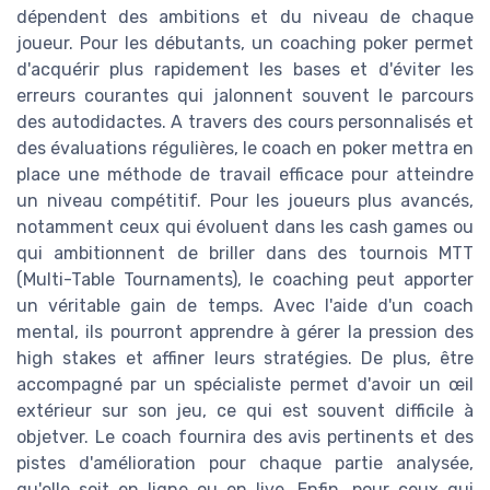
dépendent des ambitions et du niveau de chaque
joueur. Pour les débutants, un coaching poker permet
d'acquérir plus rapidement les bases et d'éviter les
erreurs courantes qui jalonnent souvent le parcours
des autodidactes. A travers des cours personnalisés et
des évaluations régulières, le coach en poker mettra en
place une méthode de travail efficace pour atteindre
un niveau compétitif. Pour les joueurs plus avancés,
notamment ceux qui évoluent dans les cash games ou
qui ambitionnent de briller dans des tournois MTT
(Multi-Table Tournaments), le coaching peut apporter
un véritable gain de temps. Avec l'aide d'un coach
mental, ils pourront apprendre à gérer la pression des
high stakes et affiner leurs stratégies. De plus, être
accompagné par un spécialiste permet d'avoir un œil
extérieur sur son jeu, ce qui est souvent difficile à
objetver. Le coach fournira des avis pertinents et des
pistes d'amélioration pour chaque partie analysée,
qu'elle soit en ligne ou en live. Enfin, pour ceux qui