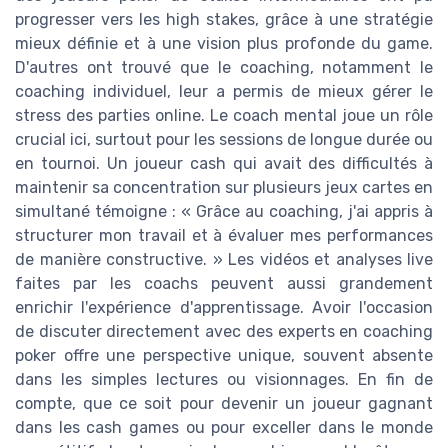
progresser vers les high stakes, grâce à une stratégie
mieux définie et à une vision plus profonde du game.
D'autres ont trouvé que le coaching, notamment le
coaching individuel, leur a permis de mieux gérer le
stress des parties online. Le coach mental joue un rôle
crucial ici, surtout pour les sessions de longue durée ou
en tournoi. Un joueur cash qui avait des difficultés à
maintenir sa concentration sur plusieurs jeux cartes en
simultané témoigne : « Grâce au coaching, j'ai appris à
structurer mon travail et à évaluer mes performances
de manière constructive. » Les vidéos et analyses live
faites par les coachs peuvent aussi grandement
enrichir l'expérience d'apprentissage. Avoir l'occasion
de discuter directement avec des experts en coaching
poker offre une perspective unique, souvent absente
dans les simples lectures ou visionnages. En fin de
compte, que ce soit pour devenir un joueur gagnant
dans les cash games ou pour exceller dans le monde