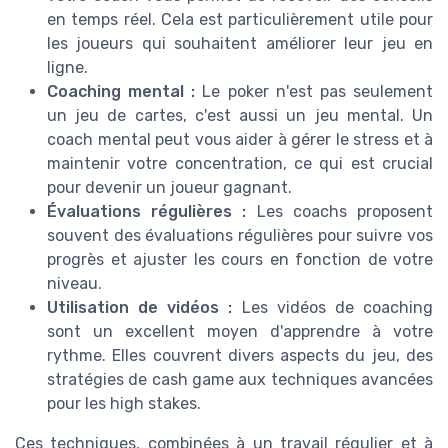
en temps réel. Cela est particulièrement utile pour
les joueurs qui souhaitent améliorer leur jeu en
ligne.
Coaching mental :
Le poker n'est pas seulement
un jeu de cartes, c'est aussi un jeu mental. Un
coach mental peut vous aider à gérer le stress et à
maintenir votre concentration, ce qui est crucial
pour devenir un joueur gagnant.
Évaluations régulières :
Les coachs proposent
souvent des évaluations régulières pour suivre vos
progrès et ajuster les cours en fonction de votre
niveau.
Utilisation de vidéos :
Les vidéos de coaching
sont un excellent moyen d'apprendre à votre
rythme. Elles couvrent divers aspects du jeu, des
stratégies de cash game aux techniques avancées
pour les high stakes.
Ces techniques, combinées à un travail régulier et à