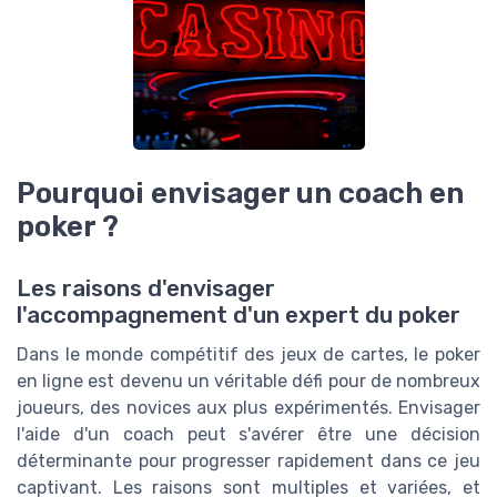
Pourquoi envisager un coach en
poker ?
Les raisons d'envisager
l'accompagnement d'un expert du poker
Dans le monde compétitif des jeux de cartes, le poker
en ligne est devenu un véritable défi pour de nombreux
joueurs, des novices aux plus expérimentés. Envisager
l'aide d'un coach peut s'avérer être une décision
déterminante pour progresser rapidement dans ce jeu
captivant. Les raisons sont multiples et variées, et