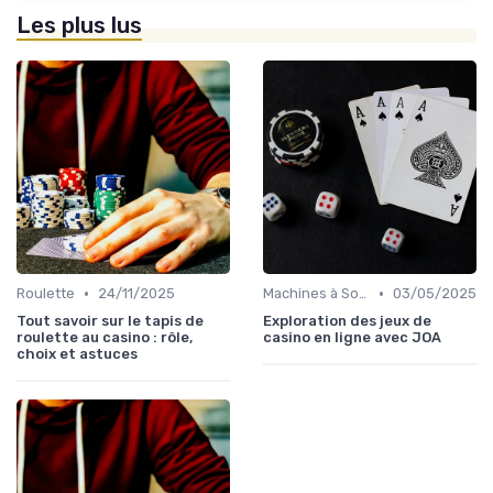
Les plus lus
•
•
Roulette
24/11/2025
Machines à Sous
03/05/2025
Tout savoir sur le tapis de
Exploration des jeux de
roulette au casino : rôle,
casino en ligne avec JOA
choix et astuces