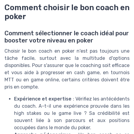
Comment choisir le bon coach en
poker
Comment sélectionner le coach idéal pour
booster votre niveau en poker
Choisir le bon coach en poker n'est pas toujours une
tâche facile, surtout avec la multitude d'options
disponibles. Pour s'assurer que le coaching soit efficace
et vous aide à progresser en cash game, en tournois
MTT ou en game online, certains critères doivent être
pris en compte.
Expérience et expertise
: Vérifiez les antécédents
du coach. A-t-il une expérience prouvée dans les
high stakes ou le game live ? Sa crédibilité est
souvent liée à son parcours et aux positions
occupées dans le monde du poker.