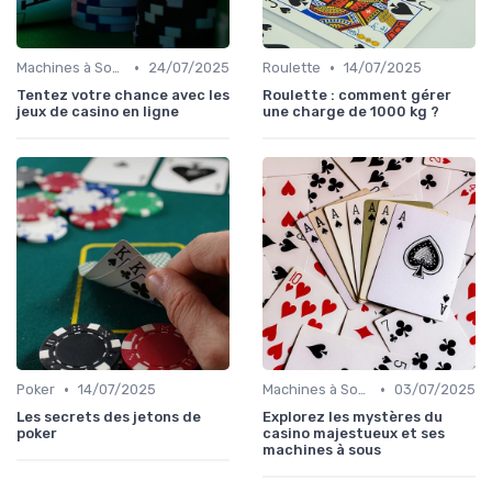
•
•
Machines à Sous
24/07/2025
Roulette
14/07/2025
Tentez votre chance avec les
Roulette : comment gérer
jeux de casino en ligne
une charge de 1000 kg ?
•
•
Poker
14/07/2025
Machines à Sous
03/07/2025
Les secrets des jetons de
Explorez les mystères du
poker
casino majestueux et ses
machines à sous