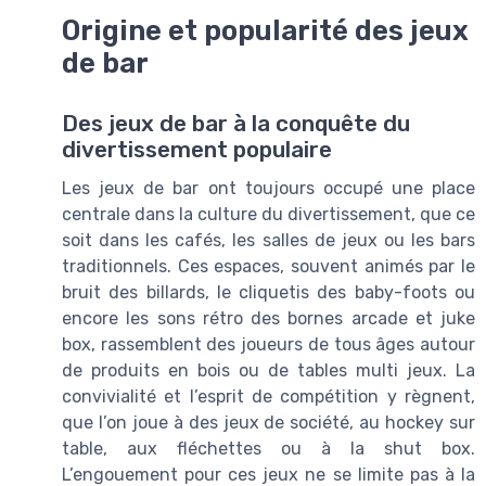
Origine et popularité des jeux
de bar
Des jeux de bar à la conquête du
divertissement populaire
Les jeux de bar ont toujours occupé une place
centrale dans la culture du divertissement, que ce
soit dans les cafés, les salles de jeux ou les bars
traditionnels. Ces espaces, souvent animés par le
bruit des billards, le cliquetis des baby-foots ou
encore les sons rétro des bornes arcade et juke
box, rassemblent des joueurs de tous âges autour
de produits en bois ou de tables multi jeux. La
convivialité et l’esprit de compétition y règnent,
que l’on joue à des jeux de société, au hockey sur
table, aux fléchettes ou à la shut box.
L’engouement pour ces jeux ne se limite pas à la