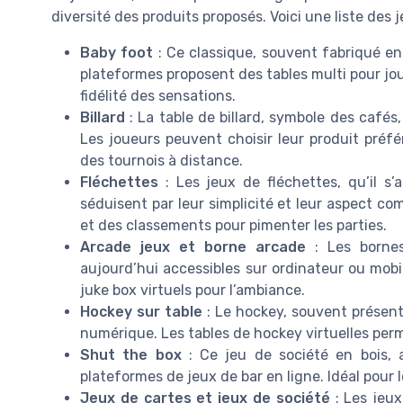
diversité des produits proposés. Voici une liste des 
Baby foot
: Ce classique, souvent fabriqué en 
plateformes proposent des tables multi pour joue
fidélité des sensations.
Billard
: La table de billard, symbole des cafés,
Les joueurs peuvent choisir leur produit préfé
des tournois à distance.
Fléchettes
: Les jeux de fléchettes, qu’il s’a
séduisent par leur simplicité et leur aspect co
et des classements pour pimenter les parties.
Arcade jeux et borne arcade
: Les bornes
aujourd’hui accessibles sur ordinateur ou mobi
juke box virtuels pour l’ambiance.
Hockey sur table
: Le hockey, souvent présent 
numérique. Les tables de hockey virtuelles perm
Shut the box
: Ce jeu de société en bois, a
plateformes de jeux de bar en ligne. Idéal pour 
Jeux de cartes et jeux de société
: Les jeux