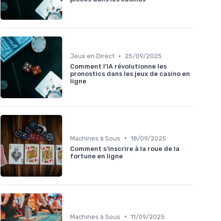
•
Jeux en Direct
25/09/2025
Comment l'IA révolutionne les
pronostics dans les jeux de casino en
ligne
•
Machines à Sous
18/09/2025
Comment s'inscrire à la roue de la
fortune en ligne
•
Machines à Sous
11/09/2025