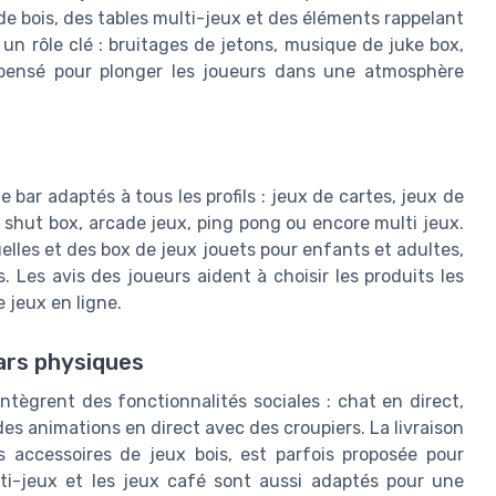
de bois, des tables multi-jeux et des éléments rappelant
 un rôle clé : bruitages de jetons, musique de juke box,
 pensé pour plonger les joueurs dans une atmosphère
 bar adaptés à tous les profils : jeux de cartes, jeux de
, shut box, arcade jeux, ping pong ou encore multi jeux.
elles et des box de jeux jouets pour enfants et adultes,
 Les avis des joueurs aident à choisir les produits les
e jeux en ligne.
bars physiques
intègrent des fonctionnalités sociales : chat en direct,
es animations en direct avec des croupiers. La livraison
 accessoires de jeux bois, est parfois proposée pour
lti-jeux et les jeux café sont aussi adaptés pour une