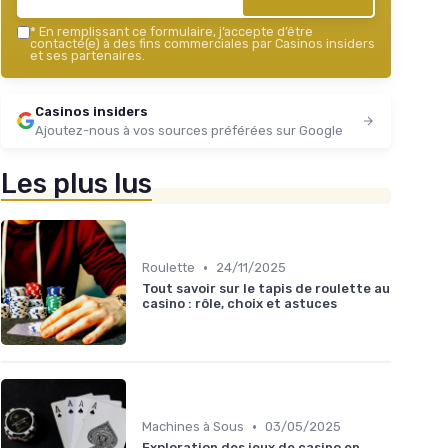
*
En remplissant ce formulaire, j’accepte d’être
contacté(e) à des fins commerciales par Casinos insiders
et ses partenaires.
Casinos insiders
Ajoutez-nous à vos sources préférées sur Google
Les plus lus
•
Roulette
24/11/2025
Tout savoir sur le tapis de roulette au
casino : rôle, choix et astuces
•
Machines à Sous
03/05/2025
Exploration des jeux de casino en