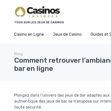
Panneau de gestion des cookies
TOUS SUR LES JEUX DE CASINOS
Casino en Ligne
Jeux de Casino
Guides et 
Blog
Comment retrouver l’ambianc
bar en ligne
Plongez dans l’univers des jeux de bar adaptés aux
authentique des jeux de bar se transpose sur interne
toute sécurité.