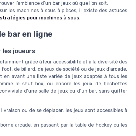
rouver l’ambiance d’un bar jeux où que l’on soit.
ur les machines à sous à pièces, il existe des astuces
 stratégies pour machines à sous
.
e bar en ligne
 les joueurs
otamment grâce à leur accessibilité et à la diversité des
oot, de billard, de jeux de société ou de jeux d’arcade,
t en avant une liste variée de jeux adaptés à tous les
comme le shut box, ou encore les jeux de fléchettes
onviviale d’une salle de jeux ou d’un bar, sans quitter
 livraison ou de se déplacer, les jeux sont accessibles à
a borne arcade, en passant par la table de hockey ou les