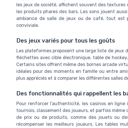
les jeux de société, affichent souvent des textures 
les produits phares des bars. Les sons jouent aussi
ambiance de salle de jeux ou de café, tout est
conviviale.
Des jeux variés pour tous les goûts
Les plateformes proposent une large liste de jeux de
fléchettes avec cible électronique, table de hockey
Certains sites offrent même des bornes arcade virtu
idéales pour des moments en famille ou entre amis.
plus appréciés et à comparer les différentes salles d
Des fonctionnalités qui rappellent les 
Pour renforcer l’authenticité, les casinos en ligne 
tournois, classement des joueurs, et parfois même d
de prix ou de produits, comme des jouets ou des
récompenser les meilleurs joueurs. Les tables mu