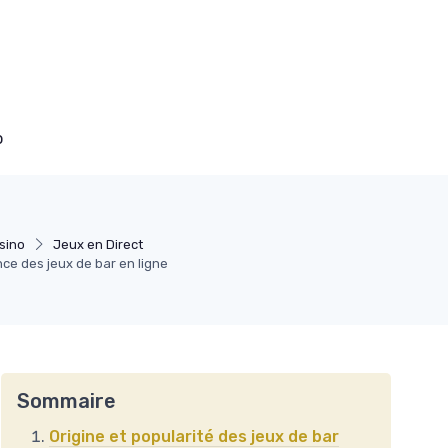
o
sino
Jeux en Direct
ce des jeux de bar en ligne
Sommaire
Origine et popularité des jeux de bar