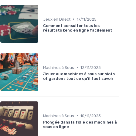
•
Jeux en Direct
17/11/2025
Comment consulter tous les
résultats keno en ligne facilement
•
Machines à Sous
12/11/2025
Jouer aux machines à sous sur slots
of garden : tout ce qu’il faut savoir
•
Machines à Sous
10/11/2025
Plongée dans la folie des machines à
sous en ligne