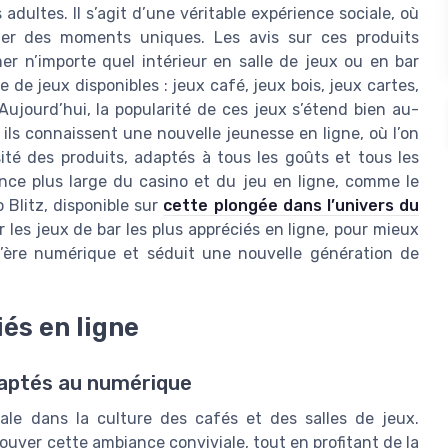
dultes. Il s’agit d’une véritable expérience sociale, où
ager des moments uniques. Les avis sur ces produits
er n’importe quel intérieur en salle de jeux ou en bar
te de jeux disponibles : jeux café, jeux bois, jeux cartes,
 Aujourd’hui, la popularité de ces jeux s’étend bien au-
ils connaissent une nouvelle jeunesse en ligne, où l’on
sité des produits, adaptés à tous les goûts et tous les
nce plus large du casino et du jeu en ligne, comme le
 Blitz, disponible sur
cette plongée dans l’univers du
r les jeux de bar les plus appréciés en ligne, pour mieux
’ère numérique et séduit une nouvelle génération de
iés en ligne
daptés au numérique
ale dans la culture des cafés et des salles de jeux.
ouver cette ambiance conviviale, tout en profitant de la