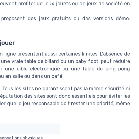
peuvent profiter de jeux jouets ou de jeux de société en
s proposent des jeux gratuits ou des versions démo,
jouer
 ligne présentent aussi certaines limites. L’absence de
ne vraie table de billard ou un baby foot, peut réduire
sur une cible électronique ou une table de ping pong
jeu en salle ou dans un café.
es. Tous les sites ne garantissent pas la même sécurité ni
réputation des sites sont donc essentiels pour éviter les
ler que le jeu responsable doit rester une priorité, même
 sensations physiques