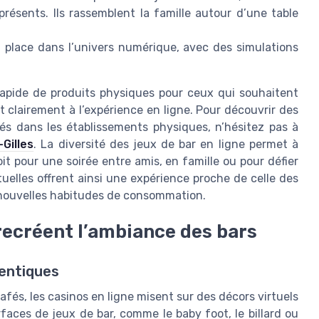
présents. Ils rassemblent la famille autour d’une table
 place dans l’univers numérique, avec des simulations
rapide de produits physiques pour ceux qui souhaitent
t clairement à l’expérience en ligne. Pour découvrir des
és dans les établissements physiques, n’hésitez pas à
Gilles
. La diversité des jeux de bar en ligne permet à
it pour une soirée entre amis, en famille ou pour défier
tuelles offrent ainsi une expérience proche de celle des
x nouvelles habitudes de consommation.
recréent l’ambiance des bars
entiques
fés, les casinos en ligne misent sur des décors virtuels
erfaces de jeux de bar, comme le baby foot, le billard ou