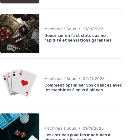
•
Machines à Sous
10/11/2025
Jouer sur un fast slots casino :
rapidité et sensations garanties
•
Machines à Sous
02/11/2025
Comment optimiser vos chances avec
les machines à sous à pièces
•
Machines à Sous
01/11/2025
Les astuces pour les machines à
pièces dans les casinos