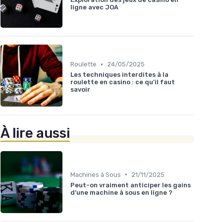
ligne avec JOA
•
Roulette
24/05/2025
Les techniques interdites à la
roulette en casino : ce qu'il faut
savoir
À lire aussi
•
Machines à Sous
21/11/2025
Peut-on vraiment anticiper les gains
d’une machine à sous en ligne ?