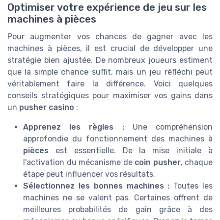
Optimiser votre expérience de jeu sur les
machines à pièces
Pour augmenter vos chances de gagner avec les
machines à pièces, il est crucial de développer une
stratégie bien ajustée. De nombreux joueurs estiment
que la simple chance suffit, mais un jeu réfléchi peut
véritablement faire la différence. Voici quelques
conseils stratégiques pour maximiser vos gains dans
un
pusher casino
:
Apprenez les règles :
Une compréhension
approfondie du fonctionnement des machines à
pièces
est essentielle. De la mise initiale à
l'activation du mécanisme de
coin pusher
, chaque
étape peut influencer vos résultats.
Sélectionnez les bonnes machines :
Toutes les
machines ne se valent pas. Certaines offrent de
meilleures probabilités de gain grâce à des