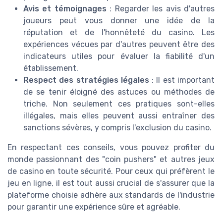
Avis et témoignages
: Regarder les avis d'autres
joueurs peut vous donner une idée de la
réputation et de l'honnêteté du casino. Les
expériences vécues par d'autres peuvent être des
indicateurs utiles pour évaluer la fiabilité d'un
établissement.
Respect des stratégies légales
: Il est important
de se tenir éloigné des astuces ou méthodes de
triche. Non seulement ces pratiques sont-elles
illégales, mais elles peuvent aussi entraîner des
sanctions sévères, y compris l'exclusion du casino.
En respectant ces conseils, vous pouvez profiter du
monde passionnant des "coin pushers" et autres jeux
de casino en toute sécurité. Pour ceux qui préfèrent le
jeu en ligne, il est tout aussi crucial de s'assurer que la
plateforme choisie adhère aux standards de l'industrie
pour garantir une expérience sûre et agréable.