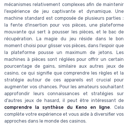
mécanismes relativement complexes afin de maintenir
l'expérience de jeu captivante et dynamique. Une
machine standard est composée de plusieurs parties :
la fente d'insertion pour vos pièces, une plateforme
mouvante qui sert à pousser les pièces, et le bac de
récupération. La magie du jeu réside dans le bon
moment choisi pour glisser vos pièces, dans l'espoir que
la plateforme pousse un maximum de jetons. Les
machines à pièces sont réglées pour offrir un certain
pourcentage de gains, similaire aux autres jeux de
casino, ce qui signifie que comprendre les règles et la
stratégie autour de ces appareils est crucial pour
augmenter vos chances. Pour les amateurs souhaitant
approfondir leurs connaissances et stratégies sur
d'autres jeux de hasard, il peut être intéressant de
comprendre la synthèse du Keno en ligne
. Cela
complète votre expérience et vous aide à diversifier vos
approches dans le monde des casinos.