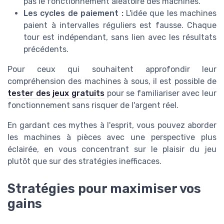
pas le fonctionnement aléatoire des machines.
Les cycles de paiement :
L'idée que les machines
paient à intervalles réguliers est fausse. Chaque
tour est indépendant, sans lien avec les résultats
précédents.
Pour ceux qui souhaitent approfondir leur
compréhension des machines à sous, il est possible de
tester des jeux gratuits
pour se familiariser avec leur
fonctionnement sans risquer de l'argent réel.
En gardant ces mythes à l'esprit, vous pouvez aborder
les machines à pièces avec une perspective plus
éclairée, en vous concentrant sur le plaisir du jeu
plutôt que sur des stratégies inefficaces.
Stratégies pour maximiser vos
gains