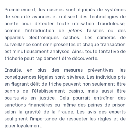
Premièrement, les casinos sont équipés de systèmes
de sécurité avancés et utilisent des technologies de
pointe pour détecter toute utilisation frauduleuse,
comme l'introduction de
jetons
falsifiés ou des
appareils électroniques cachés. Les caméras de
surveillance sont omniprésentes et chaque transaction
est minutieusement analysée. Ainsi, toute tentative de
tricherie peut rapidement être découverte.
Ensuite, en plus des mesures préventives, les
conséquences légales sont sévères. Les individus pris
en flagrant délit de triche peuvent non seulement être
bannis de l'établissement casino, mais aussi être
poursuivis en justice. Cela pourrait entraîner des
sanctions financières ou même des peines de prison
selon la gravité de la fraude. Les avis des experts
soulignent l'importance de respecter les règles et de
jouer loyalement.