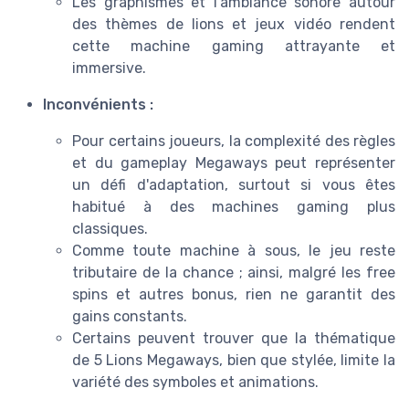
Les graphismes et l'ambiance sonore autour
des thèmes de lions et jeux vidéo rendent
cette machine gaming attrayante et
immersive.
Inconvénients :
Pour certains joueurs, la complexité des règles
et du gameplay Megaways peut représenter
un défi d'adaptation, surtout si vous êtes
habitué à des machines gaming plus
classiques.
Comme toute machine à sous, le jeu reste
tributaire de la chance ; ainsi, malgré les free
spins et autres bonus, rien ne garantit des
gains constants.
Certains peuvent trouver que la thématique
de 5 Lions Megaways, bien que stylée, limite la
variété des symboles et animations.