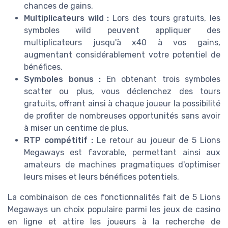
chances de gains.
Multiplicateurs wild :
Lors des tours gratuits, les
symboles wild peuvent appliquer des
multiplicateurs jusqu'à x40 à vos gains,
augmentant considérablement votre potentiel de
bénéfices.
Symboles bonus :
En obtenant trois symboles
scatter ou plus, vous déclenchez des tours
gratuits, offrant ainsi à chaque joueur la possibilité
de profiter de nombreuses opportunités sans avoir
à miser un centime de plus.
RTP compétitif :
Le retour au joueur de 5 Lions
Megaways est favorable, permettant ainsi aux
amateurs de machines pragmatiques d'optimiser
leurs mises et leurs bénéfices potentiels.
La combinaison de ces fonctionnalités fait de 5 Lions
Megaways un choix populaire parmi les jeux de casino
en ligne et attire les joueurs à la recherche de