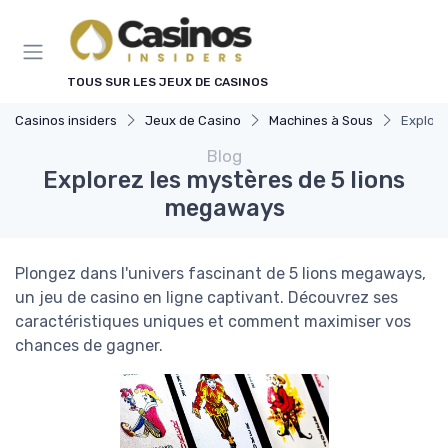
Panneau de gestion des cookies
TOUS SUR LES JEUX DE CASINOS
Casinos insiders
Jeux de Casino
Machines à Sous
Explore
Blog
Explorez les mystères de 5 lions
megaways
Plongez dans l'univers fascinant de 5 lions megaways,
un jeu de casino en ligne captivant. Découvrez ses
caractéristiques uniques et comment maximiser vos
chances de gagner.