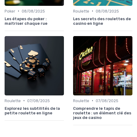
•
•
Poker
08/08/2025
Roulette
08/08/2025
Les étapes du poker :
Les secrets des roulettes de
maîtriser chaque rue
casino en ligne
•
•
Roulette
07/08/2025
Roulette
07/08/2025
Explorez les subtilités de la
Comprendre le tapis de
petite roulette en ligne
roulette : un élément clé des
jeux de casino