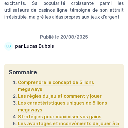
excitants. Sa popularité croissante parmi les
utilisateurs de casinos ligne témoigne de son attrait
irrésistible, malgré les aléas propres aux jeux d'argent.
Publié le
20/08/2025
par Lucas Dubois
Sommaire
Comprendre le concept de 5 lions
megaways
Les règles du jeu et comment y jouer
Les caractéristiques uniques de 5 lions
megaways
Stratégies pour maximiser vos gains
Les avantages et inconvénients de jouer à 5