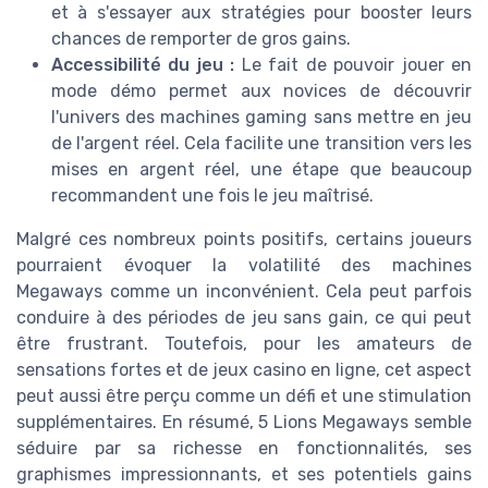
et à s'essayer aux stratégies pour booster leurs
chances de remporter de gros gains.
Accessibilité du jeu :
Le fait de pouvoir jouer en
mode démo permet aux novices de découvrir
l'univers des machines gaming sans mettre en jeu
de l'argent réel. Cela facilite une transition vers les
mises en argent réel, une étape que beaucoup
recommandent une fois le jeu maîtrisé.
Malgré ces nombreux points positifs, certains joueurs
pourraient évoquer la volatilité des machines
Megaways comme un inconvénient. Cela peut parfois
conduire à des périodes de jeu sans gain, ce qui peut
être frustrant. Toutefois, pour les amateurs de
sensations fortes et de jeux casino en ligne, cet aspect
peut aussi être perçu comme un défi et une stimulation
supplémentaires. En résumé, 5 Lions Megaways semble
séduire par sa richesse en fonctionnalités, ses
graphismes impressionnants, et ses potentiels gains