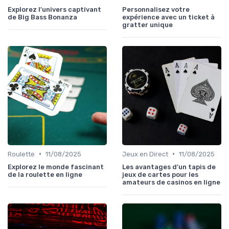
Explorez l'univers captivant
Personnalisez votre
de Big Bass Bonanza
expérience avec un ticket à
gratter unique
•
•
Roulette
11/08/2025
Jeux en Direct
11/08/2025
Explorez le monde fascinant
Les avantages d'un tapis de
de la roulette en ligne
jeux de cartes pour les
amateurs de casinos en ligne