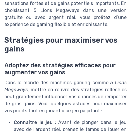
sensations fortes et de gains potentiels importants. En
choisissant 5 Lions Megaways dans une version
gratuite ou avec argent réel, vous profitez d’une
expérience de gaming flexible et enrichissante.
Stratégies pour maximiser vos
gains
Adoptez des stratégies efficaces pour
augmenter vos gains
Dans le monde des machines gaming comme
5 Lions
Megaways
, mettre en œuvre des stratégies réfléchies
peut grandement influencer vos chances de remporter
de gros gains. Voici quelques astuces pour maximiser
vos profits tout en jouant à ce jeu palpitant :
Connaître le jeu :
Avant de plonger dans le jeu
avec de l'argent réel, prenez le temps de jouer en