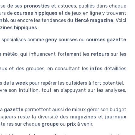
sse de ses
pronostics
et astuces, publiés dans chaque
urs de
courses hippiques
et de jeux en ligne y trouvent
nté
, ou encore les tendances du
tiercé magazine
. Voici
ines hippiques
:
x
spécialisés comme
geny courses
ou
courses gazette
s météo, qui influencent fortement les
retours
sur les
aux et des groupes, en consultant les
infos
détaillées
s de la
week
pour repérer les outsiders à fort potentiel.
ivre son intuition, tout en s’appuyant sur les analyses,
la
gazette
permettent aussi de mieux gérer son budget
majeurs reste la diversité des
magazines
et
journaux
ntaires sur chaque
groupe
ou
prix
à venir.