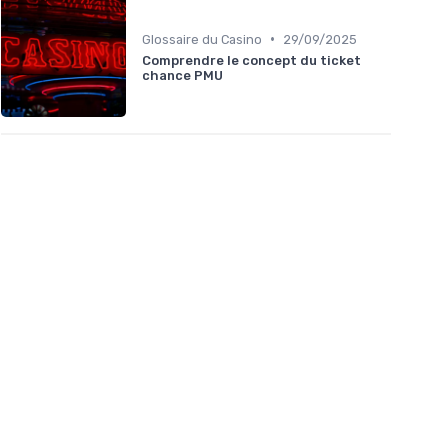
•
Glossaire du Casino
29/09/2025
Comprendre le concept du ticket
chance PMU