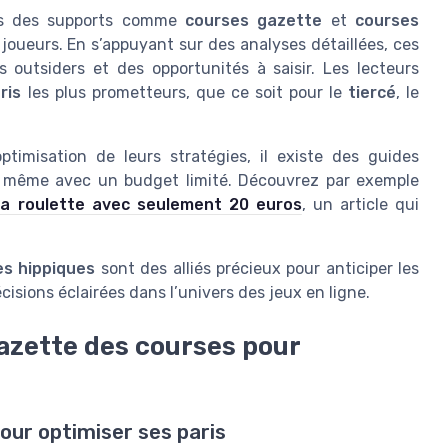
 des supports comme
courses gazette
et
courses
joueurs. En s’appuyant sur des analyses détaillées, ces
s outsiders et des opportunités à saisir. Les lecteurs
ris
les plus prometteurs, que ce soit pour le
tiercé
, le
ptimisation de leurs stratégies, il existe des guides
, même avec un budget limité. Découvrez par exemple
a roulette avec seulement 20 euros
, un article qui
s hippiques
sont des alliés précieux pour anticiper les
isions éclairées dans l’univers des jeux en ligne.
gazette des courses pour
pour optimiser ses paris