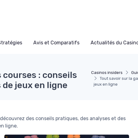
Stratégies
Avis et Comparatifs
Actualités du Casin
s courses : conseils
Casinos insiders
Gui
Tout savoir sur la g
 de jeux en ligne
jeux en ligne
 découvrez des conseils pratiques, des analyses et des
n ligne.