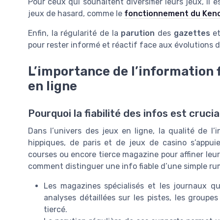
Pour ceux qui souhaitent diversifier leurs jeux, il 
jeux de hasard, comme le
fonctionnement du Keno
Enfin, la régularité de la
parution
des
gazettes
et
pour rester informé et réactif face aux évolutions 
L’importance de l’information f
en ligne
Pourquoi la fiabilité des infos est cruci
Dans l’univers des jeux en ligne, la qualité de l’
hippiques, de paris et de jeux de casino s’appu
courses ou encore tierce magazine pour affiner leu
comment distinguer une info fiable d’une simple r
Les magazines spécialisés et les journaux q
analyses détaillées sur les pistes, les groupe
tiercé.