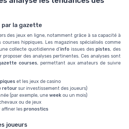
s analyse les tendances des
par la gazette
vers des jeux en ligne, notamment grâce à sa capacité à
s courses hippiques. Les magazines spécialisés comme
une collecte quotidienne d’
info
issues des
pistes
, des
 proposer des analyses pertinentes. Ces analyses sont
gazette courses
, permettant aux amateurs de suivre
ppiques
et les jeux de casino
e
retour
sur investissement des joueurs)
nnée (par exemple, une
week
ou un mois)
chevaux ou de jeux
 affiner les
pronostics
es joueurs