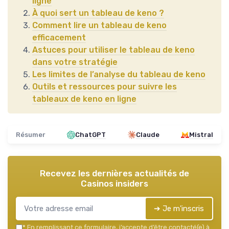
ligne
À quoi sert un tableau de keno ?
Comment lire un tableau de keno
efficacement
Astuces pour utiliser le tableau de keno
dans votre stratégie
Les limites de l’analyse du tableau de keno
Outils et ressources pour suivre les
tableaux de keno en ligne
Résumer
ChatGPT
Claude
Mistral
Recevez les dernières actualités de
Casinos insiders
➔ Je m'inscris
*
En remplissant ce formulaire, j’accepte d’être contacté(e) à