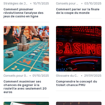
•
•
Stratégies de Jeux
10/11/2025
Conseils pour Gagner
03/10/2025
Comment piosolver
Comment parier sur la finale
révolutionne l’analyse des
de la coupe du monde
jeux de casino en ligne
•
•
Conseils pour Gagner
01/10/2025
Glossaire du Casino
29/09/2025
Comment maximiser ses
Comprendre le concept du
chances de gagner à la
ticket chance PMU
roulette avec seulement 20
euros