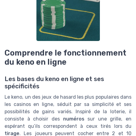
Comprendre le fonctionnement
du keno en ligne
Les bases du keno en ligne et ses
spécificités
Le keno, un des jeux de hasard les plus populaires dans
les casinos en ligne, séduit par sa simplicité et ses
possibilités de gains variés. Inspiré de la loterie, il
consiste à choisir des
numéros
sur une grille, en
espérant qu’ils correspondent à ceux tirés lors du
tirage
. Les joueurs peuvent cocher entre 2 et 10