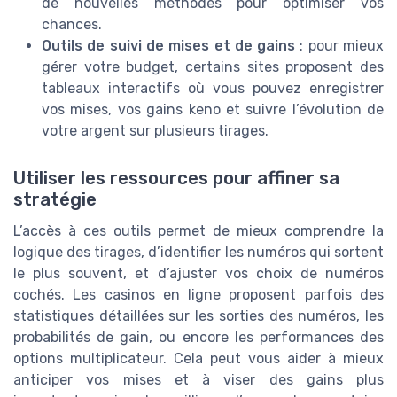
de nouvelles méthodes pour optimiser vos
chances.
Outils de suivi de mises et de gains
: pour mieux
gérer votre budget, certains sites proposent des
tableaux interactifs où vous pouvez enregistrer
vos mises, vos gains keno et suivre l’évolution de
votre argent sur plusieurs tirages.
Utiliser les ressources pour affiner sa
stratégie
L’accès à ces outils permet de mieux comprendre la
logique des tirages, d’identifier les numéros qui sortent
le plus souvent, et d’ajuster vos choix de numéros
cochés. Les casinos en ligne proposent parfois des
statistiques détaillées sur les sorties des numéros, les
probabilités de gain, ou encore les performances des
options multiplicateur. Cela peut vous aider à mieux
anticiper vos mises et à viser des gains plus