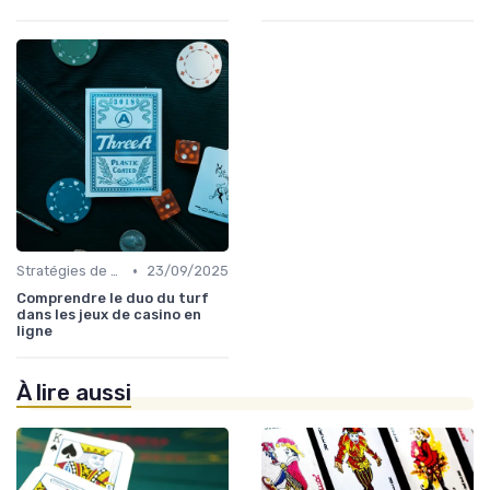
•
Stratégies de Jeux
23/09/2025
Comprendre le duo du turf
dans les jeux de casino en
ligne
À lire aussi