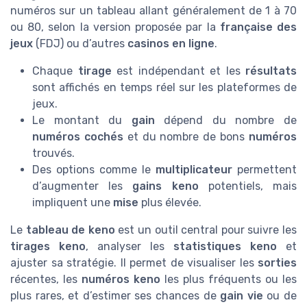
numéros sur un tableau allant généralement de 1 à 70
ou 80, selon la version proposée par la
française des
jeux
(FDJ) ou d’autres
casinos en ligne
.
Chaque
tirage
est indépendant et les
résultats
sont affichés en temps réel sur les plateformes de
jeux.
Le montant du
gain
dépend du nombre de
numéros cochés
et du nombre de bons
numéros
trouvés.
Des options comme le
multiplicateur
permettent
d’augmenter les
gains keno
potentiels, mais
impliquent une
mise
plus élevée.
Le
tableau de keno
est un outil central pour suivre les
tirages keno
, analyser les
statistiques keno
et
ajuster sa stratégie. Il permet de visualiser les
sorties
récentes, les
numéros keno
les plus fréquents ou les
plus rares, et d’estimer ses chances de
gain vie
ou de