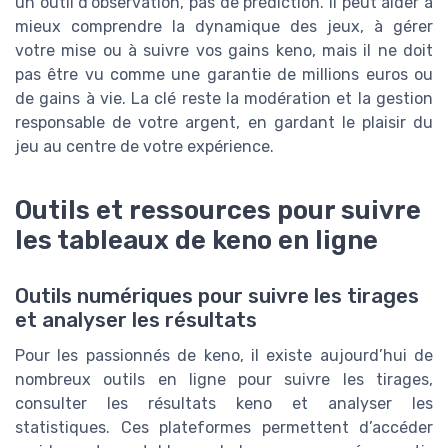
un outil d’observation, pas de prédiction. Il peut aider à
mieux comprendre la dynamique des jeux, à gérer
votre mise ou à suivre vos gains keno, mais il ne doit
pas être vu comme une garantie de millions euros ou
de gains à vie. La clé reste la modération et la gestion
responsable de votre argent, en gardant le plaisir du
jeu au centre de votre expérience.
Outils et ressources pour suivre
les tableaux de keno en ligne
Outils numériques pour suivre les tirages
et analyser les résultats
Pour les passionnés de keno, il existe aujourd’hui de
nombreux outils en ligne pour suivre les tirages,
consulter les résultats keno et analyser les
statistiques. Ces plateformes permettent d’accéder