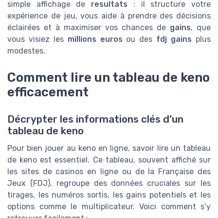
simple affichage de
resultats
: il structure votre
expérience de jeu, vous aide à prendre des décisions
éclairées et à maximiser vos chances de
gains
, que
vous visiez les
millions euros
ou des
fdj gains
plus
modestes.
Comment lire un tableau de keno
efficacement
Décrypter les informations clés d’un
tableau de keno
Pour bien jouer au keno en ligne, savoir lire un tableau
de keno est essentiel. Ce tableau, souvent affiché sur
les sites de casinos en ligne ou de la Française des
Jeux (FDJ), regroupe des données cruciales sur les
tirages, les numéros sortis, les gains potentiels et les
options comme le multiplicateur. Voici comment s’y