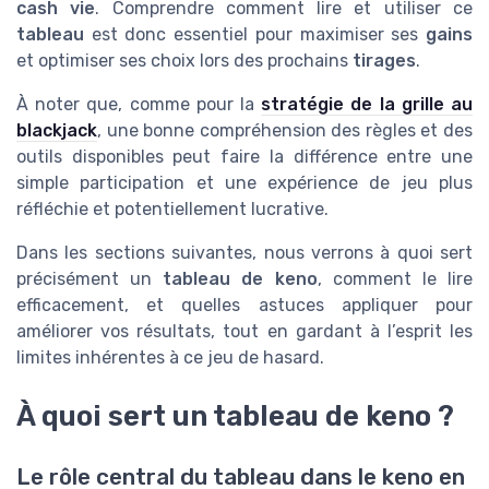
cash vie
. Comprendre comment lire et utiliser ce
tableau
est donc essentiel pour maximiser ses
gains
et optimiser ses choix lors des prochains
tirages
.
À noter que, comme pour la
stratégie de la grille au
blackjack
, une bonne compréhension des règles et des
outils disponibles peut faire la différence entre une
simple participation et une expérience de jeu plus
réfléchie et potentiellement lucrative.
Dans les sections suivantes, nous verrons à quoi sert
précisément un
tableau de keno
, comment le lire
efficacement, et quelles astuces appliquer pour
améliorer vos résultats, tout en gardant à l’esprit les
limites inhérentes à ce jeu de hasard.
À quoi sert un tableau de keno ?
Le rôle central du tableau dans le keno en