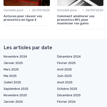
•
•
Conseils pour Gagner
26/09/2025
Conseils pour Gagner
26/09/2025
Astuces pour réussir vos
Comment améliorer vos
pronostics en ligue 2
pronostics NFL pour
maximiser vos gains
Les articles par date
Novembre 2024
Décembre 2024
Janvier 2025
Février 2025
Mars 2025
Avril 2025
Mai 2025
Juin 2025
Juillet 2025
Août 2025
Septembre 2025
Octobre 2025
Novembre 2025
Décembre 2025
Janvier 2026
Février 2026