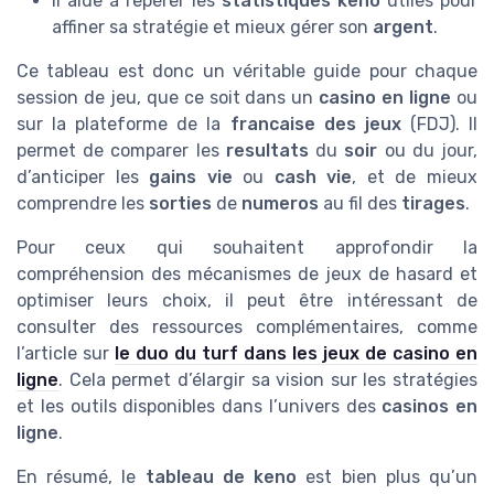
Il aide à repérer les
statistiques keno
utiles pour
affiner sa stratégie et mieux gérer son
argent
.
Ce tableau est donc un véritable guide pour chaque
session de jeu, que ce soit dans un
casino en ligne
ou
sur la plateforme de la
francaise des jeux
(FDJ). Il
permet de comparer les
resultats
du
soir
ou du jour,
d’anticiper les
gains vie
ou
cash vie
, et de mieux
comprendre les
sorties
de
numeros
au fil des
tirages
.
Pour ceux qui souhaitent approfondir la
compréhension des mécanismes de jeux de hasard et
optimiser leurs choix, il peut être intéressant de
consulter des ressources complémentaires, comme
l’article sur
le duo du turf dans les jeux de casino en
ligne
. Cela permet d’élargir sa vision sur les stratégies
et les outils disponibles dans l’univers des
casinos en
ligne
.
En résumé, le
tableau de keno
est bien plus qu’un