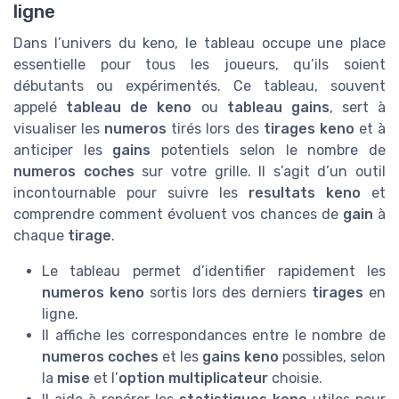
ligne
Dans l’univers du keno, le tableau occupe une place
essentielle pour tous les joueurs, qu’ils soient
débutants ou expérimentés. Ce tableau, souvent
appelé
tableau de keno
ou
tableau gains
, sert à
visualiser les
numeros
tirés lors des
tirages keno
et à
anticiper les
gains
potentiels selon le nombre de
numeros coches
sur votre grille. Il s’agit d’un outil
incontournable pour suivre les
resultats keno
et
comprendre comment évoluent vos chances de
gain
à
chaque
tirage
.
Le tableau permet d’identifier rapidement les
numeros keno
sortis lors des derniers
tirages
en
ligne.
Il affiche les correspondances entre le nombre de
numeros coches
et les
gains keno
possibles, selon
la
mise
et l’
option multiplicateur
choisie.