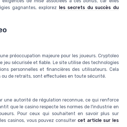
ux exigences de
mise
associées à ces
bonus
, car elles
tégies gagnantes, explorez
les secrets du succès du
eo
t une préoccupation majeure pour les joueurs. Cryptoleo
jeu sécurisée et fiable. Le site utilise des technologies
ns personnelles et financières des utilisateurs. Cela
s ou de retraits, sont effectuées en toute sécurité.
ar une autorité de régulation reconnue, ce qui renforce
antit que le casino respecte les normes de l'industrie en
oueurs. Pour ceux qui souhaitent en savoir plus sur
s les casinos, vous pouvez consulter
cet article sur les