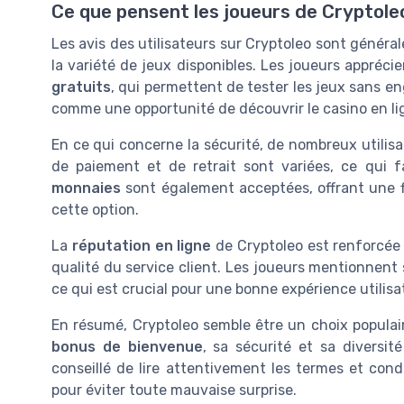
Ce que pensent les joueurs de Cryptole
Les avis des utilisateurs sur Cryptoleo sont généra
la variété de jeux disponibles. Les joueurs appréci
gratuits
, qui permettent de tester les jeux sans e
comme une opportunité de découvrir le casino en li
En ce qui concerne la sécurité, de nombreux utilisa
de paiement et de retrait sont variées, ce qui fa
monnaies
sont également acceptées, offrant une fl
cette option.
La
réputation en ligne
de Cryptoleo est renforcée pa
qualité du service client. Les joueurs mentionnent s
ce qui est crucial pour une bonne expérience utilisa
En résumé, Cryptoleo semble être un choix popula
bonus de bienvenue
, sa sécurité et sa diversi
conseillé de lire attentivement les termes et con
pour éviter toute mauvaise surprise.