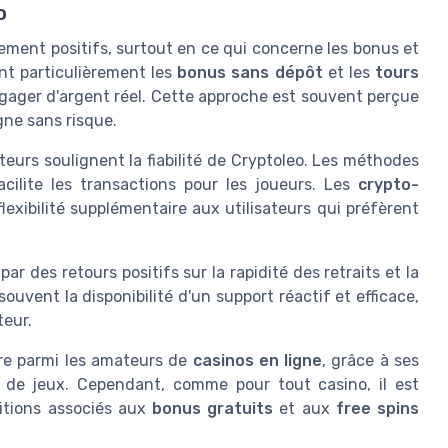
o
lement positifs, surtout en ce qui concerne les bonus et
ent particulièrement les
bonus sans dépôt
et les
tours
ngager d'argent réel. Cette approche est souvent perçue
gne sans risque.
teurs soulignent la fiabilité de Cryptoleo. Les méthodes
cilite les transactions pour les joueurs. Les
crypto-
exibilité supplémentaire aux utilisateurs qui préfèrent
r des retours positifs sur la rapidité des retraits et la
ouvent la disponibilité d'un support réactif et efficace,
teur.
ire parmi les amateurs de
casinos en ligne
, grâce à ses
té de jeux. Cependant, comme pour tout casino, il est
ditions associés aux
bonus gratuits
et aux
free spins