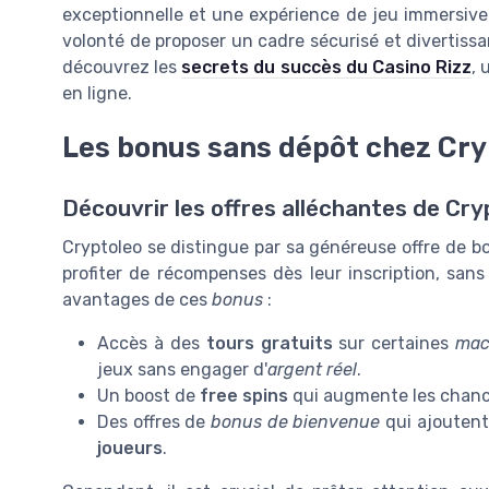
exceptionnelle et une expérience de jeu immersive.
volonté de proposer un cadre sécurisé et divertissan
découvrez les
secrets du succès du Casino Rizz
, 
en ligne.
Les bonus sans dépôt chez Cry
Découvrir les offres alléchantes de Cry
Cryptoleo se distingue par sa généreuse offre de 
profiter de récompenses dès leur inscription, sans
avantages de ces
bonus
:
Accès à des
tours gratuits
sur certaines
mac
jeux sans engager d'
argent réel
.
Un boost de
free spins
qui augmente les chance
Des offres de
bonus de bienvenue
qui ajoutent
joueurs
.