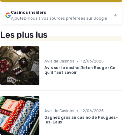
Casinos insiders
Ajoutez-nous à vos sources préférées sur Google
Les plus lus
•
Avis de Casinos
12/06/2025
Avis sur le casino Jeton Rouge : Ce
qu'il faut savoir
•
Avis de Casinos
12/06/2025
Gagnez gros au casino de Pougues-
les-Eaux