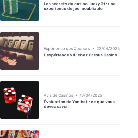
Les secrets du casino Lucky 31 : une
expérience de jeu inoubliable
•
Expérience des Joueurs
22/04/2025
L'expérience VIP chez Cresus Casino
•
Avis de Casinos
18/04/2025
Évaluation de Yonibet : ce que vous
devez savoir