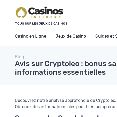
Panneau de gestion des cookies
TOUS SUR LES JEUX DE CASINOS
Casino en Ligne
Jeux de Casino
Guides et 
Blog
Avis sur Cryptoleo : bonus s
informations essentielles
Découvrez notre analyse approfondie de Cryptoleo, 
Obtenez des informations clés pour bien comprendre