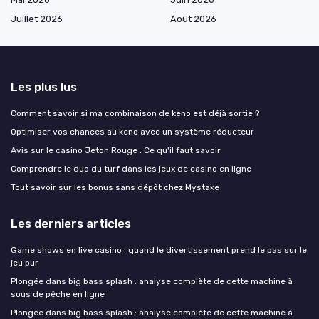
Juillet 2026
Août 2026
Les plus lus
Comment savoir si ma combinaison de keno est déjà sortie ?
Optimiser vos chances au keno avec un système réducteur
Avis sur le casino Jeton Rouge : Ce qu'il faut savoir
Comprendre le duo du turf dans les jeux de casino en ligne
Tout savoir sur les bonus sans dépôt chez Mystake
Les derniers articles
Game shows en live casino : quand le divertissement prend le pas sur le
jeu pur
Plongée dans big bass splash : analyse complète de cette machine à
sous de pêche en ligne
Plongée dans big bass splash : analyse complète de cette machine à