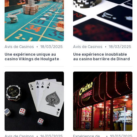
•
•
Avis de Casinos
18/03/2025
Avis de Casinos
18/03/2025
Une expérience unique au
Une expérience inoubliable
casino Vikings de Houlgate
au casino barrière de Dinard
•
•
Avis de Casinos
16/03/2025
Expérience des Joueurs
10/03/2025