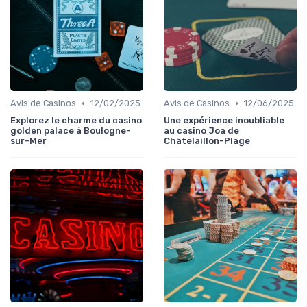
•
•
Avis de Casinos
12/02/2025
Avis de Casinos
12/06/2025
Explorez le charme du casino
Une expérience inoubliable
golden palace à Boulogne-
au casino Joa de
sur-Mer
Châtelaillon-Plage