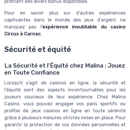
profitant des divers bonus disponibles.
Pour en savoir plus sur d'autres expériences
captivantes dans le monde des jeux d'argent, ne
manquez pas l'
expérience inoubliable du casino
Circus à Carnac
.
Sécurité et équité
La Sécurité et l'Équité chez Malina : Jouez
en Toute Confiance
Lorsqu'il s'agit de casinos en ligne, la sécurité et
l'équité sont des aspects incontournables pour les
joueurs soucieux de leur expérience. Chez Malina
Casino, vous pouvez engager vos paris sportifs ou
profiter de jeux casinos en ligne en toute sérénité
grâce à plusieurs mesures strictes mises en place. Pour
garantir la protection de vos données personnelles et