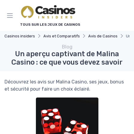
Panneau de gestion des cookies
TOUS SUR LES JEUX DE CASINOS
Casinos insiders
Avis et Comparatifs
Avis de Casinos
Un a
Blog
Un aperçu captivant de Malina
Casino : ce que vous devez savoir
Découvrez les avis sur Malina Casino, ses jeux, bonus
et sécurité pour faire un choix éclairé.