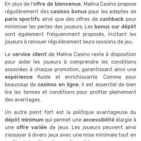
En plus de l'
offre de bienvenue
, Malina Casino propose
régulièrement des
casinos bonus
pour les adeptes de
paris sportifs
ainsi que des offres de
cashback
pour
minimiser les pertes des joueurs. Les
bonus sur dépôt
sont également fréquemment proposés, incitant les
joueurs à renouer régulièrement leurs sessions de jeu.
Le
service client
de Malina Casino reste à disposition
pour aider les joueurs à comprendre les conditions
associées à chaque promotion, garantissant ainsi une
expérience
fluide et enrichissante. Comme pour
beaucoup de
casinos en ligne
, il est essentiel de bien
lire les termes et conditions pour profiter pleinement
des avantages.
Un autre point fort est la politique avantageuse du
dépôt minimum
qui permet une
accessibilité
élargie à
une
offre variée
de jeux. Les joueurs peuvent ainsi
s'essayer à divers jeux avec une mise minimale tout en