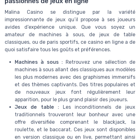
passionnés de jeux en ligne
Malina Casino se distingue par la variété
impressionnante de jeux qu’il propose à ses joueurs
avides d’expérience unique. Que vous soyez un
amateur de machines à sous, de jeux de table
classiques, ou de paris sportifs, ce casino en ligne a de
quoi satisfaire tous les goûts et préférences.
Machines à sous
: Retrouvez une sélection de
machines à sous allant des classiques aux modèles
les plus modernes avec des graphismes immersifs
et des thèmes captivants. Des titres populaires et
de nouveaux jeux font régulièrement leur
apparition, pour le plus grand plaisir des joueurs.
Jeux de table
: Les inconditionnels de jeux
traditionnels trouveront leur bonheur avec une
offre diversifiée comprenant le blackjack, la
roulette, et le baccarat. Ces jeux sont disponibles
en version classique ou en live, permettant ainsi