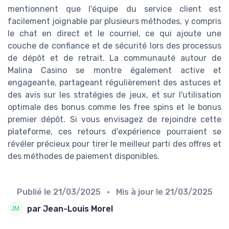
mentionnent que l'équipe du service client est
facilement joignable par plusieurs méthodes, y compris
le chat en direct et le courriel, ce qui ajoute une
couche de confiance et de sécurité lors des processus
de dépôt et de retrait. La communauté autour de
Malina Casino se montre également active et
engageante, partageant régulièrement des astuces et
des avis sur les stratégies de jeux, et sur l'utilisation
optimale des bonus comme les free spins et le bonus
premier dépôt. Si vous envisagez de rejoindre cette
plateforme, ces retours d'expérience pourraient se
révéler précieux pour tirer le meilleur parti des offres et
des méthodes de paiement disponibles.
Publié le
21/03/2025
• Mis à jour le
21/03/2025
par Jean-Louis Morel