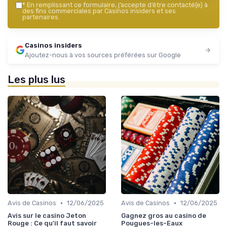
*
En remplissant ce formulaire, j’accepte d’être contacté(e) à
des fins commerciales par Casinos insiders et ses
partenaires.
Casinos insiders
Ajoutez-nous à vos sources préférées sur Google
Les plus lus
•
•
Avis de Casinos
12/06/2025
Avis de Casinos
12/06/2025
Avis sur le casino Jeton
Gagnez gros au casino de
Rouge : Ce qu'il faut savoir
Pougues-les-Eaux