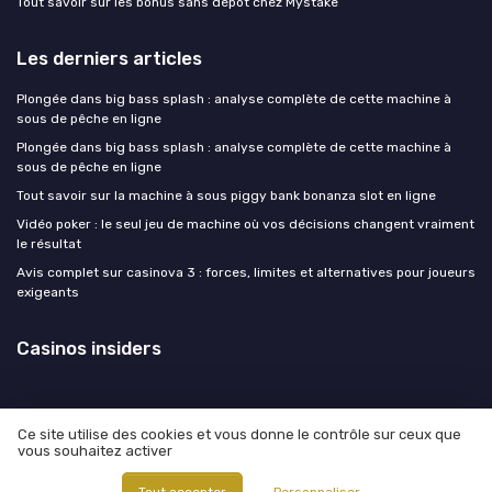
Tout savoir sur les bonus sans dépôt chez Mystake
Les derniers articles
Plongée dans big bass splash : analyse complète de cette machine à
sous de pêche en ligne
Plongée dans big bass splash : analyse complète de cette machine à
sous de pêche en ligne
Tout savoir sur la machine à sous piggy bank bonanza slot en ligne
Vidéo poker : le seul jeu de machine où vos décisions changent vraiment
le résultat
Avis complet sur casinova 3 : forces, limites et alternatives pour joueurs
exigeants
Casinos insiders
Ce site utilise des cookies et vous donne le contrôle sur ceux que
vous souhaitez activer
Mentions légales
Politique de confidentialité
© Casinos insiders 2026
Tout accepter
Personnaliser