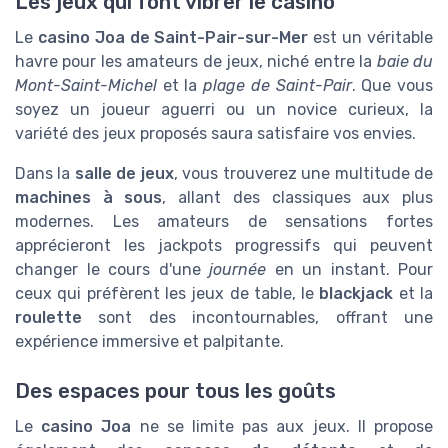
Les jeux qui font vibrer le casino
Le
casino Joa de Saint-Pair-sur-Mer
est un véritable
havre pour les amateurs de jeux, niché entre la
baie du
Mont-Saint-Michel
et la
plage de Saint-Pair
. Que vous
soyez un joueur aguerri ou un novice curieux, la
variété des jeux proposés saura satisfaire vos envies.
Dans la
salle de jeux
, vous trouverez une multitude de
machines à sous
, allant des classiques aux plus
modernes. Les amateurs de sensations fortes
apprécieront les jackpots progressifs qui peuvent
changer le cours d'une
journée
en un instant. Pour
ceux qui préfèrent les jeux de table, le
blackjack
et la
roulette
sont des incontournables, offrant une
expérience immersive et palpitante.
Des espaces pour tous les goûts
Le
casino Joa
ne se limite pas aux jeux. Il propose