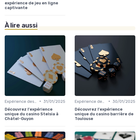
expérience de jeu en ligne
captivante
À lire aussi
•
•
Expérience des Joueurs
31/01/2025
Expérience des Joueurs
30/01/2025
Découvrez l'expérience
Découvrez l'expérience
unique du casino Stelsia à
unique du casino barrière de
Châtel-Guyon
Toulouse