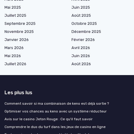
Mai 2025
Juin 2025
Juillet 2025
Août 2025
Septembre 2025
Octobre 2025
Novembre 2025
Décembre 2025
Janvier 2026
Février 2026
Mars 2026
Avril 2026
Mai 2026
Juin 2026
Juillet 2026
Août 2026
Les plus lus
Comment savoir si ma combinaison de keno est déjà sortie ?
Optimiser vos chances au keno avec un système réducteur
Avis sur le casino Jeton Rouge : Ce qu'il faut savoir
Comprendre le duo du turf dans les jeux de casino en ligne