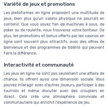
Variété de jeux et promotions
Les plateformes en ligne proposent une multitude de
jeux, bien plus qu'un casino physique ne pourrait en
contenir. Que vous soyez fan de machines à sous, de
poker ou de roulette, vous trouverez votre bonheur. De
plus, les promotions et bonus offerts par les casinos en
ligne sont souvent plus attractifs, avec des offres de
bienvenue et des programmes de fidélité qui peuvent
faire la différence.
Interactivité et communauté
Les jeux en ligne ne sont pas seulement une affaire de
chance. Ils offrent aussi une dimension sociale. Vous
pouvez interagir avec d'autres joueurs, participer à des
tournois et même discuter avec des croupiers en
direct. Cela crée une atmosphère conviviale et
communautaire qui enrichit l'expérience de jeu.