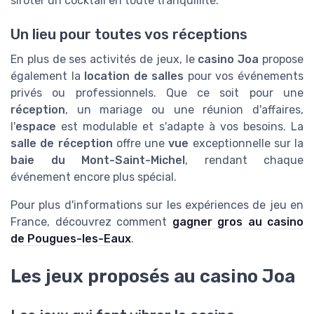
siroter un cocktail en toute tranquillité.
Un lieu pour toutes vos réceptions
En plus de ses activités de jeux, le
casino Joa
propose
également la
location de salles
pour vos événements
privés ou professionnels. Que ce soit pour une
réception
, un mariage ou une réunion d'affaires,
l'
espace
est modulable et s'adapte à vos besoins. La
salle de réception
offre une
vue
exceptionnelle sur la
baie du Mont-Saint-Michel
, rendant chaque
événement encore plus spécial.
Pour plus d'informations sur les expériences de jeu en
France, découvrez comment
gagner gros au casino
de Pougues-les-Eaux
.
Les jeux proposés au casino Joa