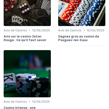
•
•
Avis de Casinos
12/06/2025
Avis de Casinos
12/06/2025
Avis sur le casino Jeton
Gagnez gros au casino de
Rouge : Ce qu'il faut savoir
Pougues-les-Eaux
•
Avis de Casinos
12/06/2025
Casino intense : une