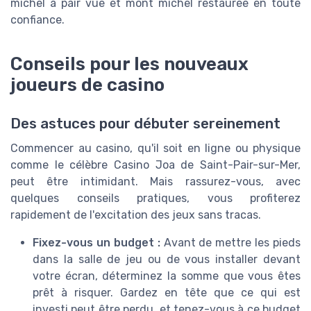
michel à pair vue et mont michel restaurée en toute
confiance.
Conseils pour les nouveaux
joueurs de casino
Des astuces pour débuter sereinement
Commencer au casino, qu'il soit en ligne ou physique
comme le célèbre Casino Joa de Saint-Pair-sur-Mer,
peut être intimidant. Mais rassurez-vous, avec
quelques conseils pratiques, vous profiterez
rapidement de l'excitation des jeux sans tracas.
Fixez-vous un budget :
Avant de mettre les pieds
dans la salle de jeu ou de vous installer devant
votre écran, déterminez la somme que vous êtes
prêt à risquer. Gardez en tête que ce qui est
investi peut être perdu, et tenez-vous à ce budget