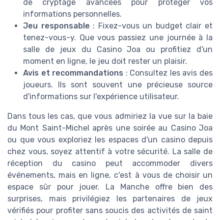
de cryptage avancées pour protéger vos
informations personnelles.
Jeu responsable
: Fixez-vous un budget clair et
tenez-vous-y. Que vous passiez une journée à la
salle de jeux du Casino Joa ou profitiez d'un
moment en ligne, le jeu doit rester un plaisir.
Avis et recommandations
: Consultez les avis des
joueurs. Ils sont souvent une précieuse source
d'informations sur l'expérience utilisateur.
Dans tous les cas, que vous admiriez la vue sur la baie
du Mont Saint-Michel après une soirée au Casino Joa
ou que vous exploriez les espaces d'un casino depuis
chez vous, soyez attentif à votre sécurité. La salle de
réception du casino peut accommoder divers
événements, mais en ligne, c'est à vous de choisir un
espace sûr pour jouer. La Manche offre bien des
surprises, mais privilégiez les partenaires de jeux
vérifiés pour profiter sans soucis des activités de saint