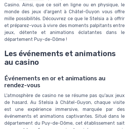
Casino. Ainsi, que ce soit en ligne ou en physique, le
monde des jeux d'argent à Châtel-Guyon vous offre
mille possibilités. Découvrez ce que le Stelsia a à offrir
et préparez-vous à vivre des moments palpitants entre
jeux, détente et animations éclatantes dans le
département Puy-de-Dôme !
Les événements et animations
au casino
Événements en or et animations au
rendez-vous
L'atmosphère de casino ne se résume pas qu'aux jeux
de hasard. Au Stelsia à Châtel-Guyon, chaque visite
est une expérience immersive, marquée par des
événements et animations captivantes. Situé dans le
département du Puy-de-Dôme, cet établissement sait