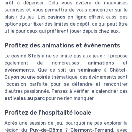
prêt à dépenser. Cela vous évitera de mauvaises
surprises et vous permettra de vous concentrer sur le
plaisir du jeu. Les
casinos en ligne
offrent aussi des
options pour fixer des limites de dépôt, ce qui peut être
utile pour ceux qui préfèrent jouer depuis chez eux.
Profitez des animations et événements
Le
casino Stelsia
ne se limite pas aux jeux ; il propose
également de nombreuses
animations
et
événements
. Que ce soit un
séminaire
à
Châtel-
Guyon
ou une soirée thématique, ces événements sont
l'occasion parfaite pour se détendre et rencontrer
d'autres passionnés. Pensez à vérifier le calendrier des
estivales au parc
pour ne rien manquer.
Profitez de l'hospitalité locale
Après une session de jeu, pourquoi ne pas explorer la
région du
Puy-de-Dôme
?
Clermont-Ferrand
, avec