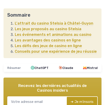
Sommaire
L'attrait du casino Stelsia à Châtel-Guyon
Les jeux proposés au casino Stelsia
Les événements et animations au casino
Les avantages des casinos en ligne
Les défis des jeux de casino en ligne
Conseils pour une expérience de jeu réussie
Résumer
ChatGPT
Claude
Mistral
Recevez les dernières actualités de
Casinos insiders
➔ Je m'inscris