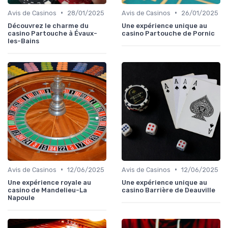
•
•
Avis de Casinos
28/01/2025
Avis de Casinos
26/01/2025
Découvrez le charme du
Une expérience unique au
casino Partouche à Évaux-
casino Partouche de Pornic
les-Bains
•
•
Avis de Casinos
12/06/2025
Avis de Casinos
12/06/2025
Une expérience royale au
Une expérience unique au
casino de Mandelieu-La
casino Barrière de Deauville
Napoule