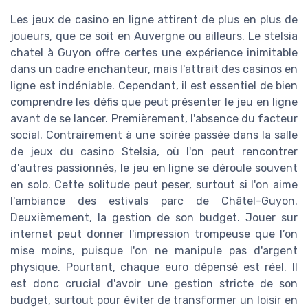
Les jeux de casino en ligne attirent de plus en plus de
joueurs, que ce soit en Auvergne ou ailleurs. Le stelsia
chatel à Guyon offre certes une expérience inimitable
dans un cadre enchanteur, mais l'attrait des casinos en
ligne est indéniable. Cependant, il est essentiel de bien
comprendre les défis que peut présenter le jeu en ligne
avant de se lancer. Premièrement, l'absence du facteur
social. Contrairement à une soirée passée dans la salle
de jeux du casino Stelsia, où l'on peut rencontrer
d'autres passionnés, le jeu en ligne se déroule souvent
en solo. Cette solitude peut peser, surtout si l'on aime
l'ambiance des estivals parc de Châtel-Guyon.
Deuxièmement, la gestion de son budget. Jouer sur
internet peut donner l'impression trompeuse que l’on
mise moins, puisque l'on ne manipule pas d'argent
physique. Pourtant, chaque euro dépensé est réel. Il
est donc crucial d'avoir une gestion stricte de son
budget, surtout pour éviter de transformer un loisir en