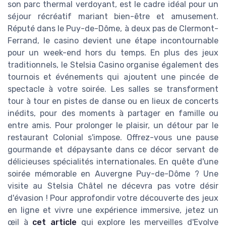
son parc thermal verdoyant, est le cadre idéal pour un
séjour récréatif mariant bien-être et amusement.
Réputé dans le Puy-de-Dôme, à deux pas de Clermont-
Ferrand, le casino devient une étape incontournable
pour un week-end hors du temps. En plus des jeux
traditionnels, le Stelsia Casino organise également des
tournois et événements qui ajoutent une pincée de
spectacle à votre soirée. Les salles se transforment
tour à tour en pistes de danse ou en lieux de concerts
inédits, pour des moments à partager en famille ou
entre amis. Pour prolonger le plaisir, un détour par le
restaurant Colonial s'impose. Offrez-vous une pause
gourmande et dépaysante dans ce décor servant de
délicieuses spécialités internationales. En quête d'une
soirée mémorable en Auvergne Puy-de-Dôme ? Une
visite au Stelsia Châtel ne décevra pas votre désir
d'évasion ! Pour approfondir votre découverte des jeux
en ligne et vivre une expérience immersive, jetez un
œil à
cet article
qui explore les merveilles d'Evolve