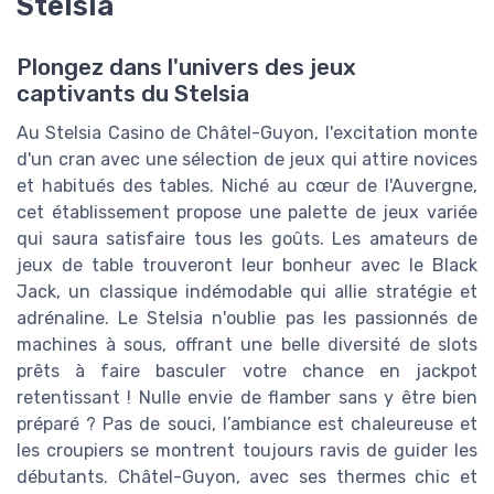
Stelsia
Plongez dans l'univers des jeux
captivants du Stelsia
Au Stelsia Casino de Châtel-Guyon, l'excitation monte
d'un cran avec une sélection de jeux qui attire novices
et habitués des tables. Niché au cœur de l'Auvergne,
cet établissement propose une palette de jeux variée
qui saura satisfaire tous les goûts. Les amateurs de
jeux de table trouveront leur bonheur avec le Black
Jack, un classique indémodable qui allie stratégie et
adrénaline. Le Stelsia n'oublie pas les passionnés de
machines à sous, offrant une belle diversité de slots
prêts à faire basculer votre chance en jackpot
retentissant ! Nulle envie de flamber sans y être bien
préparé ? Pas de souci, l’ambiance est chaleureuse et
les croupiers se montrent toujours ravis de guider les
débutants. Châtel-Guyon, avec ses thermes chic et