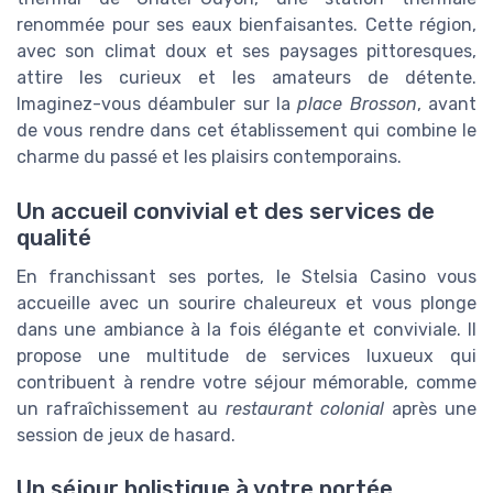
renommée pour ses eaux bienfaisantes. Cette région,
avec son climat doux et ses paysages pittoresques,
attire les curieux et les amateurs de détente.
Imaginez-vous déambuler sur la
place Brosson
, avant
de vous rendre dans cet établissement qui combine le
charme du passé et les plaisirs contemporains.
Un accueil convivial et des services de
qualité
En franchissant ses portes, le Stelsia Casino vous
accueille avec un sourire chaleureux et vous plonge
dans une ambiance à la fois élégante et conviviale. Il
propose une multitude de services luxueux qui
contribuent à rendre votre séjour mémorable, comme
un rafraîchissement au
restaurant colonial
après une
session de jeux de hasard.
Un séjour holistique à votre portée