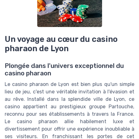
Un voyage au cœur du casino
pharaon de Lyon
Plongée dans l'univers exceptionnel du
casino pharaon
Le casino pharaon de Lyon est bien plus qu'un simple
lieu de jeu, c'est une véritable invitation à l'évasion et
au rêve. Installé dans la splendide ville de Lyon, ce
casino appartient au prestigieux groupe Partouche,
reconnu pour ses établissements à travers la France.
Le casino pharaon allie habilement luxe et
divertissement pour offrir une expérience inoubliable à
ses visiteurs. En franchissant les portes de cet