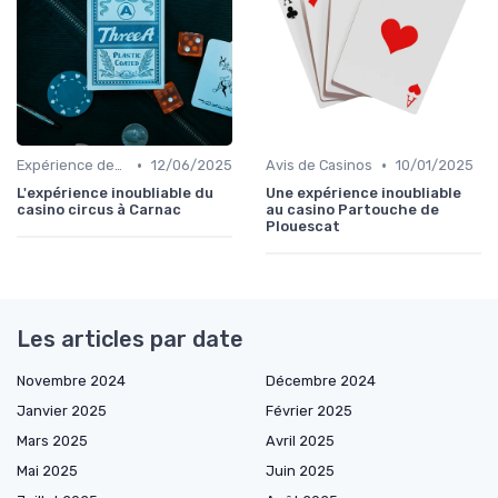
•
•
Expérience des Joueurs
12/06/2025
Avis de Casinos
10/01/2025
L'expérience inoubliable du
Une expérience inoubliable
casino circus à Carnac
au casino Partouche de
Plouescat
Les articles par date
Novembre 2024
Décembre 2024
Janvier 2025
Février 2025
Mars 2025
Avril 2025
Mai 2025
Juin 2025