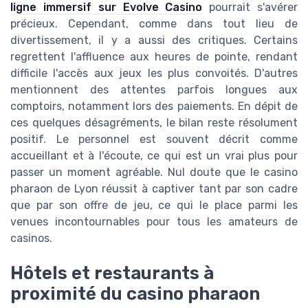
ligne immersif sur Evolve Casino
pourrait s'avérer
précieux. Cependant, comme dans tout lieu de
divertissement, il y a aussi des critiques. Certains
regrettent l'affluence aux heures de pointe, rendant
difficile l'accès aux jeux les plus convoités. D'autres
mentionnent des attentes parfois longues aux
comptoirs, notamment lors des paiements. En dépit de
ces quelques désagréments, le bilan reste résolument
positif. Le personnel est souvent décrit comme
accueillant et à l'écoute, ce qui est un vrai plus pour
passer un moment agréable. Nul doute que le casino
pharaon de Lyon réussit à captiver tant par son cadre
que par son offre de jeu, ce qui le place parmi les
venues incontournables pour tous les amateurs de
casinos.
Hôtels et restaurants à
proximité du casino pharaon