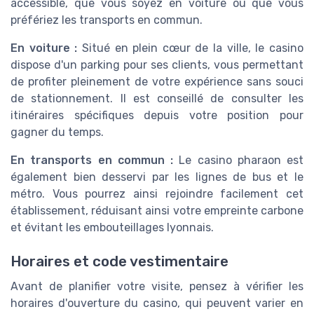
accessible, que vous soyez en voiture ou que vous
préfériez les transports en commun.
En voiture :
Situé en plein cœur de la ville, le casino
dispose d'un parking pour ses clients, vous permettant
de profiter pleinement de votre expérience sans souci
de stationnement. Il est conseillé de consulter les
itinéraires spécifiques depuis votre position pour
gagner du temps.
En transports en commun :
Le casino pharaon est
également bien desservi par les lignes de bus et le
métro. Vous pourrez ainsi rejoindre facilement cet
établissement, réduisant ainsi votre empreinte carbone
et évitant les embouteillages lyonnais.
Horaires et code vestimentaire
Avant de planifier votre visite, pensez à vérifier les
horaires d'ouverture du casino, qui peuvent varier en