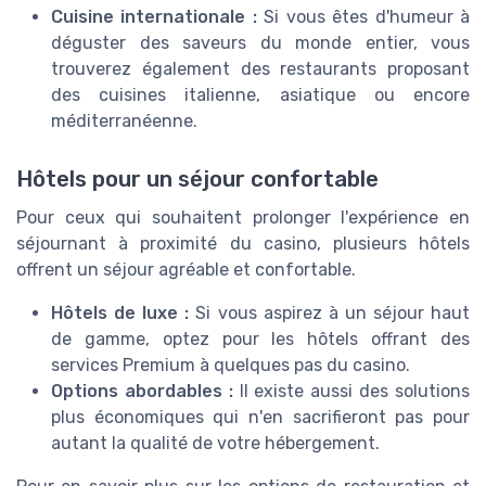
Cuisine internationale :
Si vous êtes d'humeur à
déguster des saveurs du monde entier, vous
trouverez également des restaurants proposant
des cuisines italienne, asiatique ou encore
méditerranéenne.
Hôtels pour un séjour confortable
Pour ceux qui souhaitent prolonger l'expérience en
séjournant à proximité du casino, plusieurs hôtels
offrent un séjour agréable et confortable.
Hôtels de luxe :
Si vous aspirez à un séjour haut
de gamme, optez pour les hôtels offrant des
services Premium à quelques pas du casino.
Options abordables :
Il existe aussi des solutions
plus économiques qui n'en sacrifieront pas pour
autant la qualité de votre hébergement.