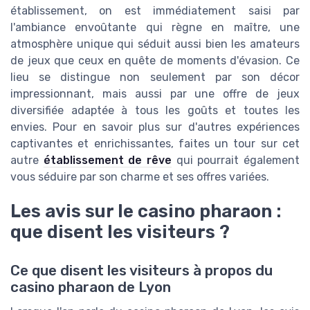
établissement, on est immédiatement saisi par
l'ambiance envoûtante qui règne en maître, une
atmosphère unique qui séduit aussi bien les amateurs
de jeux que ceux en quête de moments d'évasion. Ce
lieu se distingue non seulement par son décor
impressionnant, mais aussi par une offre de jeux
diversifiée adaptée à tous les goûts et toutes les
envies. Pour en savoir plus sur d'autres expériences
captivantes et enrichissantes, faites un tour sur cet
autre
établissement de rêve
qui pourrait également
vous séduire par son charme et ses offres variées.
Les avis sur le casino pharaon :
que disent les visiteurs ?
Ce que disent les visiteurs à propos du
casino pharaon de Lyon