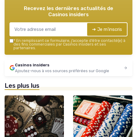
Recevez les dernières actualités de
Casinos insiders
➔ Je m'inscris
*
En remplissant ce formulaire, j’accepte d’être contacté(e) à
des fins commerciales par Casinos insiders et ses
partenaires.
Casinos insiders
Ajoutez-nous à vos sources préférées sur Google
Les plus lus