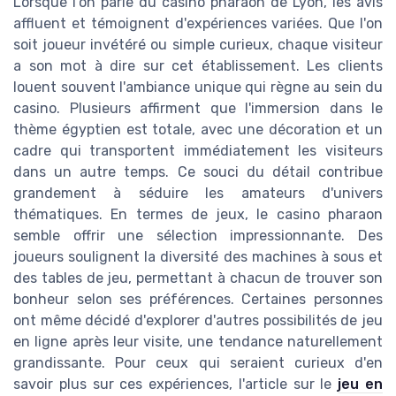
Lorsque l'on parle du casino pharaon de Lyon, les avis
affluent et témoignent d'expériences variées. Que l'on
soit joueur invétéré ou simple curieux, chaque visiteur
a son mot à dire sur cet établissement. Les clients
louent souvent l'ambiance unique qui règne au sein du
casino. Plusieurs affirment que l'immersion dans le
thème égyptien est totale, avec une décoration et un
cadre qui transportent immédiatement les visiteurs
dans un autre temps. Ce souci du détail contribue
grandement à séduire les amateurs d'univers
thématiques. En termes de jeux, le casino pharaon
semble offrir une sélection impressionnante. Des
joueurs soulignent la diversité des machines à sous et
des tables de jeu, permettant à chacun de trouver son
bonheur selon ses préférences. Certaines personnes
ont même décidé d'explorer d'autres possibilités de jeu
en ligne après leur visite, une tendance naturellement
grandissante. Pour ceux qui seraient curieux d'en
savoir plus sur ces expériences, l'article sur le
jeu en