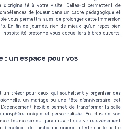
d'originalité à votre visite. Celles-ci permettent de
s compétences de joueur dans un cadre pédagogique et
able vous permettra aussi de prolonger cette immersion
fs. En fin de journée, rien de mieux qu'un repos bien
l'hospitalité bretonne vous accueillera à bras ouverts,
e : un espace pour vos
t un trésor pour ceux qui souhaitent y organiser des
ionnelle, un mariage ou une fête d'anniversaire, cet
L'agencement flexible permet de transformer la salle
 atmosphère unique et personnalisée. En plus de son
commodités modernes, garantissant que votre événement
 bénéficier de l'ambiance unique offerte par le cadre