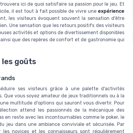
rouvera ici de quoi satisfaire sa passion pour le jeu. Et
ile, il est tout à fait possible de vivre une
expérience
t, les visiteurs évoquent souvent la sensation d'être
en. Une sensation que les retours positifs des visiteurs
uses activités et options de divertissement disponibles
ainsi que des repères de confort et de gastronomie qui
 les goûts
grands
uire ses visiteurs grâce à une palette d'activités
es. Que vous soyez amateur de jeux traditionnels ou à la
une multitude d'options qui sauront vous divertir. Pour
élection attend les passionnés de la mécanique des
as en reste avec les incontournables comme le poker, le
n du jeu dans une ambiance conviviale et sécurisée. Par
r les novices et les connaisseurs sont régulièrement