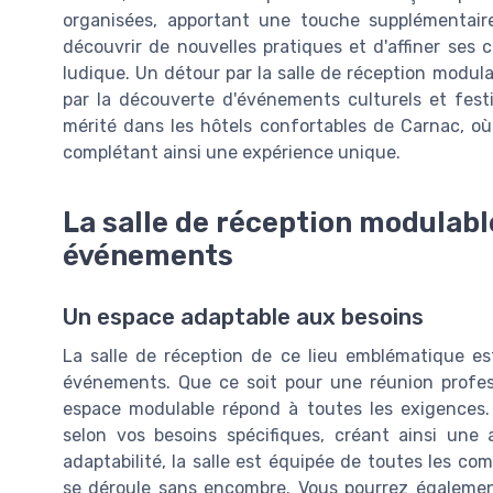
organisées, apportant une touche supplémentaire 
découvrir de nouvelles pratiques et d'affiner se
ludique. Un détour par la salle de réception modul
par la découverte d'événements culturels et festi
mérité dans les hôtels confortables de Carnac, où 
complétant ainsi une expérience unique.
La salle de réception modulabl
événements
Un espace adaptable aux besoins
La salle de réception de ce lieu emblématique es
événements. Que ce soit pour une réunion profess
espace modulable répond à toutes les exigences. 
selon vos besoins spécifiques, créant ainsi une
adaptabilité, la salle est équipée de toutes les 
se déroule sans encombre. Vous pourrez également