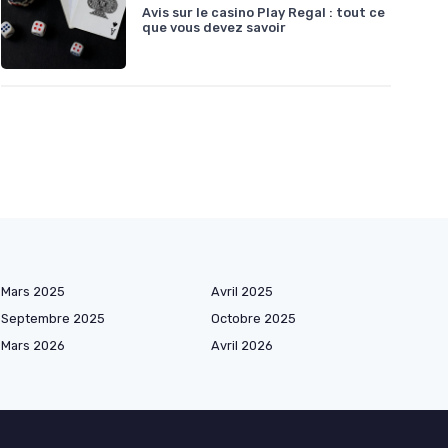
Avis sur le casino Play Regal : tout ce
que vous devez savoir
Mars 2025
Avril 2025
Septembre 2025
Octobre 2025
Mars 2026
Avril 2026