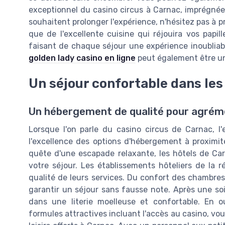
exceptionnel du casino circus à Carnac, imprégnée
souhaitent prolonger l'expérience, n'hésitez pas à p
que de l'excellente cuisine qui réjouira vos papil
faisant de chaque séjour une expérience inoubliable
golden lady casino en ligne
peut également être un
Un séjour confortable dans les
Un hébergement de qualité pour agréme
Lorsque l'on parle du casino circus de Carnac, l
l'excellence des options d'hébergement à proxim
quête d'une escapade relaxante, les hôtels de Car
votre séjour. Les établissements hôteliers de la r
qualité de leurs services. Du confort des chambres
garantir un séjour sans fausse note. Après une soi
dans une literie moelleuse et confortable. En o
formules attractives incluant l'accès au casino, vou