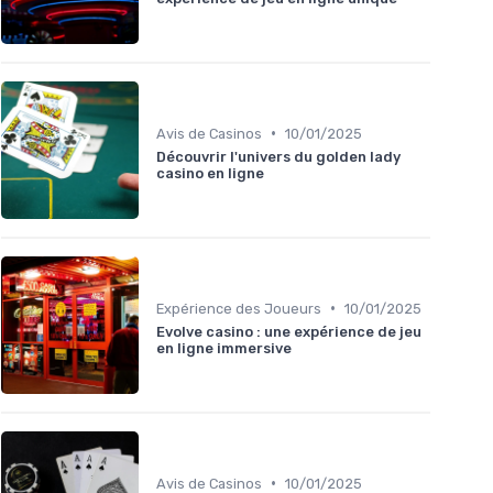
•
Avis de Casinos
10/01/2025
Découvrir l'univers du golden lady
casino en ligne
•
Expérience des Joueurs
10/01/2025
Evolve casino : une expérience de jeu
en ligne immersive
•
Avis de Casinos
10/01/2025