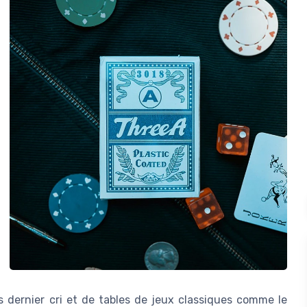
 dernier cri et de tables de jeux classiques comme le