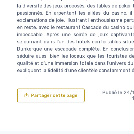
la diversité des jeux proposés, des tables de poke
passionnés. En arpentant les allées du casino, il
exclamations de joie, illustrant l'enthousiasme pa
en reste, avec le restaurant Cascade du casino qui 
impeccable. Après une soirée de jeux captivant
séjournant dans l'un des hôtels confortables situés
Dunkerque une escapade complète. En conclusion,
séduire aussi bien les locaux que les touristes 
qualité et d'une immersion totale dans l'univers du
expliquent la fidélité d'une clientèle constamment é
Publié le
24/
Partager cette page