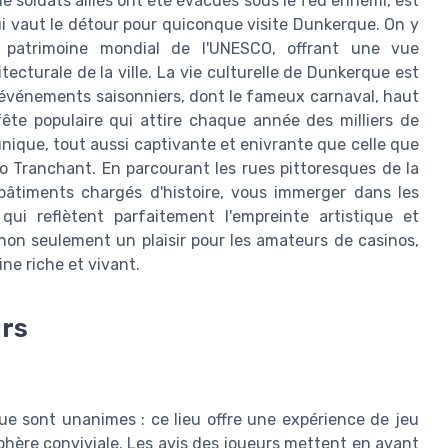
de soldats alliés ont été évacués sous le feu ennemi, est
 vaut le détour pour quiconque visite Dunkerque. On y
au patrimoine mondial de l'UNESCO, offrant une vue
ecturale de la ville. La vie culturelle de Dunkerque est
 événements saisonniers, dont le fameux carnaval, haut
ête populaire qui attire chaque année des milliers de
nique, tout aussi captivante et enivrante que celle que
no Tranchant. En parcourant les rues pittoresques de la
 bâtiments chargés d'histoire, vous immerger dans les
 qui reflètent parfaitement l'empreinte artistique et
 non seulement un plaisir pour les amateurs de casinos,
ne riche et vivant.
urs
ue sont unanimes : ce lieu offre une expérience de jeu
sphère conviviale. Les avis des joueurs mettent en avant