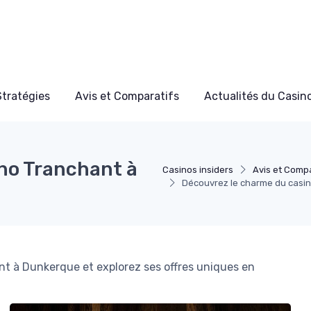
Stratégies
Avis et Comparatifs
Actualités du Casin
no Tranchant à
Casinos insiders
Avis et Compa
Découvrez le charme du casi
nt à Dunkerque et explorez ses offres uniques en