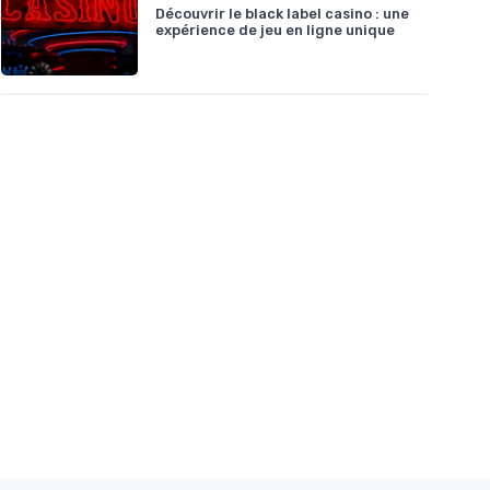
Découvrir le black label casino : une
expérience de jeu en ligne unique