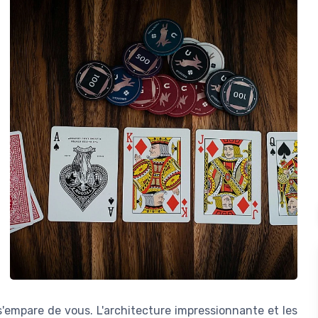
'empare de vous. L'architecture impressionnante et les