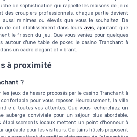
uche de sophistication qui rappelle les maisons de jeux
et des croupiers professionnels, chaque partie devient
e aussi minimes ou élevés que vous le souhaitez. De
in de cet établissement dans leurs
avis
, ajoutant que
ment le frisson du jeu. Que vous veniez pour quelques
s autour d'une table de poker, le casino Tranchant à
dans un cadre élégant et vibrant.
s à proximité
nchant ?
 les jeux de hasard proposés par le casino Tranchant à
confortable pour vous reposer. Heureusement, la ville
ondre à toutes vos attentes. Que vous recherchiez un
 auberge conviviale pour un séjour plus abordable,
es établissements locaux mettent un point d'honneur à
our agréable pour les visiteurs. Certains hôtels proposent