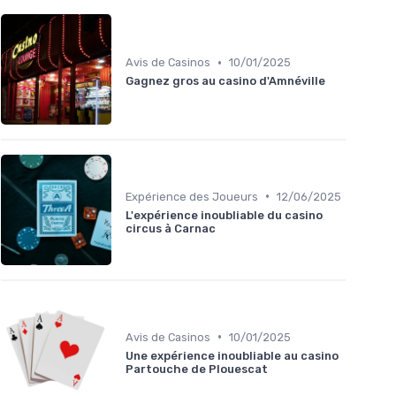
•
Avis de Casinos
10/01/2025
Gagnez gros au casino d'Amnéville
•
Expérience des Joueurs
12/06/2025
L'expérience inoubliable du casino
circus à Carnac
•
Avis de Casinos
10/01/2025
Une expérience inoubliable au casino
Partouche de Plouescat