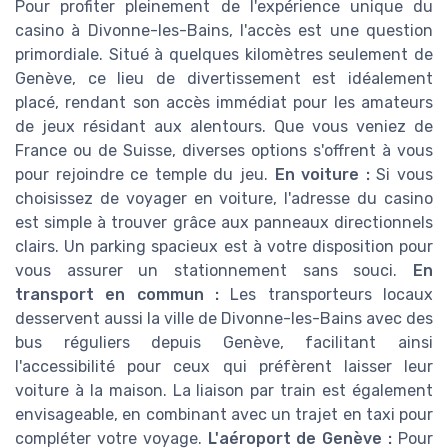
Pour profiter pleinement de l'expérience unique du
casino à Divonne-les-Bains, l'accès est une question
primordiale. Situé à quelques kilomètres seulement de
Genève, ce lieu de divertissement est idéalement
placé, rendant son accès immédiat pour les amateurs
de jeux résidant aux alentours. Que vous veniez de
France ou de Suisse, diverses options s'offrent à vous
pour rejoindre ce temple du jeu.
En voiture :
Si vous
choisissez de voyager en voiture, l'adresse du casino
est simple à trouver grâce aux panneaux directionnels
clairs. Un parking spacieux est à votre disposition pour
vous assurer un stationnement sans souci.
En
transport en commun :
Les transporteurs locaux
desservent aussi la ville de Divonne-les-Bains avec des
bus réguliers depuis Genève, facilitant ainsi
l'accessibilité pour ceux qui préfèrent laisser leur
voiture à la maison. La liaison par train est également
envisageable, en combinant avec un trajet en taxi pour
compléter votre voyage.
L'aéroport de Genève :
Pour