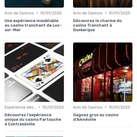
•
•
Avis de Casinos
10/01/2025
Avis de Casinos
10/01/2025
Une expérience inoubliable
Découvrez le charme du
au casino tranchant de Luc-
casino Tranchant à
sur-Mer
Dunkerque
•
•
Expérience des Joueurs
10/01/2025
Avis de Casinos
10/01/2025
Découvrez l'expérience
Gagnez gros au casino
unique du casino Partouche
d'Amnéville
à Contrexéville