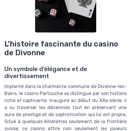
L'histoire fascinante du casino
de Divonne
Un symbole d'élégance et de
divertissement
Implanté dans la charmante commune de Divonne-les-
Bains, le casino Partouche se distingue par son histoire
riche et captivante. Inauguré au début du XXe siècle, il
a su traverser les décennies tout en préservant une
aura de prestige et de sophistication qui lui est propre.
Situé à quelques kilomètres seulement de la frontière
suisse, ce casino attire non seulement les joueurs