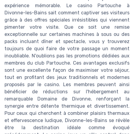
expérience mémorable. Le casino Partouche à
Divonne-les-Bains sait comment captiver ses visiteurs
grâce à des offres spéciales irrésistibles qui viennent
pimenter votre visite. Que ce soit une remise
exceptionnelle sur certaines machines à sous ou des
packs incluant dîner et spectacle, vous y trouverez
toujours de quoi faire de votre passage un moment
inoubliable. N'oublions pas les promotions dédiées aux
membres du club Partouche. Ces avantages exclusifs
sont une excellente façon de maximiser votre séjour,
tout en profitant des jeux traditionnels et modernes
proposés par le casino. Les membres peuvent ainsi
bénéficier de réductions sur l'hébergement au
remarquable Domaine de Divonne, renforçant la
synergie entre détente thermique et divertissement.
Pour ceux qui cherchent à combiner plaisirs thermaux
et effervescence ludique, Divonne-les-Bains se révèle
être la destination idéale comme évoqué