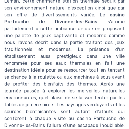
Léman, cette charmante station thermale séduit par
son environnement naturel d'exception ainsi que par
son offre de divertissements variée. Le
casino
Partouche de Divonne-les-Bains
s’arrime
parfaitement à cette ambiance unique en proposant
une palette de jeux captivante et moderne comme
nous l'avons décrit dans la partie traitant des jeux
traditionnels et modernes. La présence d'un
établissement aussi prestigieux dans une ville
renommée pour ses eaux thermales en fait une
destination idéale pour se ressourcer tout en tentant
sa chance à la roulette ou aux machines à sous avant
de profiter des bienfaits des thermes. Après une
journée passée à explorer les merveilles naturelles
environnantes, quel plaisir de se laisser tenter par les
tables de jeu en soirée ! Les paysages verdoyants et les
sources bienfaisantes sont autant d'atouts qui
confèrent à chaque visite au casino Partouche de
Divonne-les-Bains l’allure d’une escapade inoubliable.