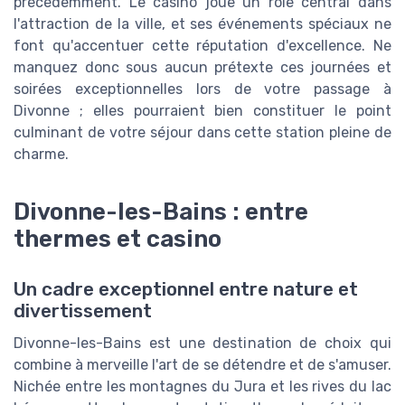
précédemment. Le casino joue un rôle central dans
l'attraction de la ville, et ses événements spéciaux ne
font qu'accentuer cette réputation d'excellence. Ne
manquez donc sous aucun prétexte ces journées et
soirées exceptionnelles lors de votre passage à
Divonne ; elles pourraient bien constituer le point
culminant de votre séjour dans cette station pleine de
charme.
Divonne-les-Bains : entre
thermes et casino
Un cadre exceptionnel entre nature et
divertissement
Divonne-les-Bains est une destination de choix qui
combine à merveille l'art de se détendre et de s'amuser.
Nichée entre les montagnes du Jura et les rives du lac