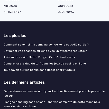
Mai 2026
Juin 2026
Juillet 2026
Août 2026
Les plus lus
Comment savoir si ma combinaison de keno est déjà sortie ?
Optimiser vos chances au keno avec un système réducteur
Avis sur le casino Jeton Rouge : Ce qu'il faut savoir
Comprendre le duo du turf dans les jeux de casino en ligne
Tout savoir sur les bonus sans dépôt chez Mystake
Les derniers articles
Game shows en live casino : quand le divertissement prend le pas sur le
jeu pur
Plongée dans big bass splash : analyse complète de cette machine à
sous de pêche en ligne