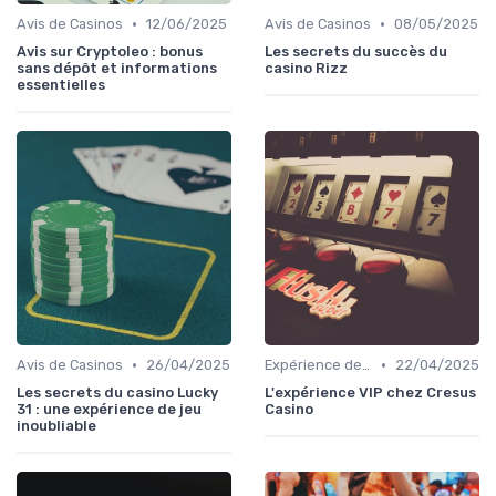
•
•
Avis de Casinos
12/06/2025
Avis de Casinos
08/05/2025
Avis sur Cryptoleo : bonus
Les secrets du succès du
sans dépôt et informations
casino Rizz
essentielles
•
•
Avis de Casinos
26/04/2025
Expérience des Joueurs
22/04/2025
Les secrets du casino Lucky
L'expérience VIP chez Cresus
31 : une expérience de jeu
Casino
inoubliable