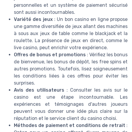
personnelles et un système de paiement sécurisé
sont aussi incontournables.
Variété des jeux
: Un bon casino en ligne propose
une gamme diversifiée de jeux allant des machines
à sous aux jeux de table comme le blackjack et la
roulette. La présence de jeux en direct, comme le
live casino, peut enrichir votre expérience.
Offres de bonus et promotions
: Vérifiez les bonus
de bienvenue, les bonus de dépôt, les free spins et
autres promotions. Toutefois, lisez soigneusement
les conditions liées à ces offres pour éviter les
surprises.
Avis des utilisateurs
: Consulter les avis sur le
casino est une étape incontournable. Les
expériences et témoignages d'autres joueurs
peuvent vous donner une idée plus claire sur la
réputation et le service client du casino choisi.
Méthodes de paiement et conditions de retrait
: