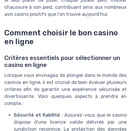
le seul plaisir de jouer, chaque joueur peut trouver
chaussure à son pied, contribuant ainsi aux nombreux
avis casino positifs que l’on trouve aujourd’hui.
Comment choisir le bon casino
en ligne
Critères essentiels pour sélectionner un
casino en ligne
Lorsque vous envisagez de plonger dans le monde des
casinos en ligne, il est crucial de bien évaluer plusieurs
critères afin de garantir une expérience sécurisée et
divertissante. Voici quelques aspects à prendre en
compte :
Sécurité et fiabilité
: Assurez-vous que le casino
dispose d'une licence valide délivrée par une
juridiction reconnue. La protection des données