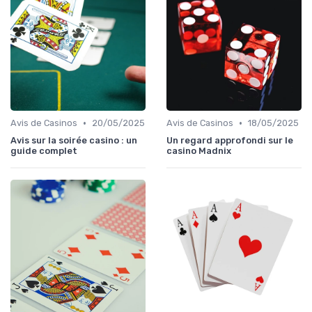
•
•
Avis de Casinos
20/05/2025
Avis de Casinos
18/05/2025
Avis sur la soirée casino : un
Un regard approfondi sur le
guide complet
casino Madnix