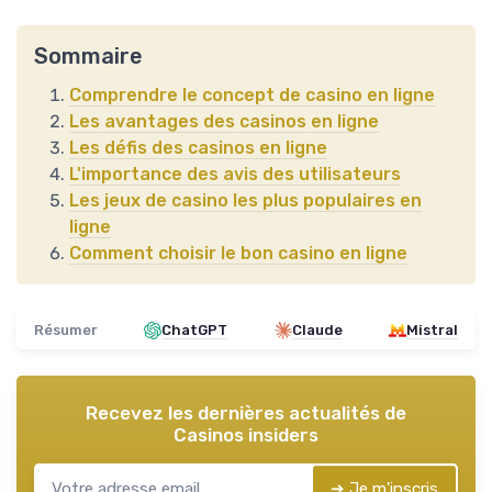
Sommaire
Comprendre le concept de casino en ligne
Les avantages des casinos en ligne
Les défis des casinos en ligne
L'importance des avis des utilisateurs
Les jeux de casino les plus populaires en
ligne
Comment choisir le bon casino en ligne
Résumer
ChatGPT
Claude
Mistral
Recevez les dernières actualités de
Casinos insiders
➔ Je m'inscris