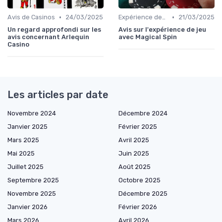
•
•
Avis de Casinos
24/03/2025
Expérience des Joueurs
21/03/2025
Un regard approfondi sur les
Avis sur l'expérience de jeu
avis concernant Arlequin
avec Magical Spin
Casino
Les articles par date
Novembre 2024
Décembre 2024
Janvier 2025
Février 2025
Mars 2025
Avril 2025
Mai 2025
Juin 2025
Juillet 2025
Août 2025
Septembre 2025
Octobre 2025
Novembre 2025
Décembre 2025
Janvier 2026
Février 2026
Mars 2026
Avril 2026