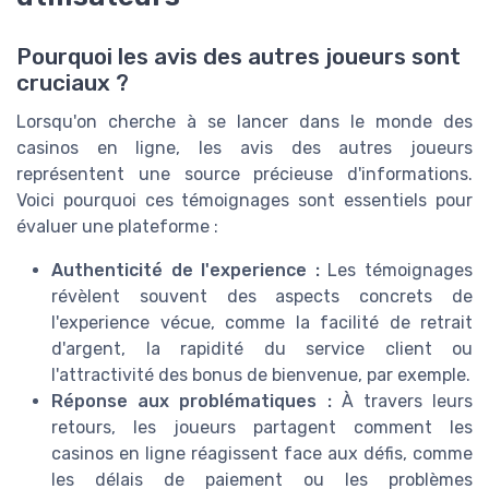
Pourquoi les avis des autres joueurs sont
cruciaux ?
Lorsqu'on cherche à se lancer dans le monde des
casinos en ligne, les avis des autres joueurs
représentent une source précieuse d'informations.
Voici pourquoi ces témoignages sont essentiels pour
évaluer une plateforme :
Authenticité de l'experience :
Les témoignages
révèlent souvent des aspects concrets de
l'experience vécue, comme la facilité de retrait
d'argent, la rapidité du service client ou
l'attractivité des bonus de bienvenue, par exemple.
Réponse aux problématiques :
À travers leurs
retours, les joueurs partagent comment les
casinos en ligne réagissent face aux défis, comme
les délais de paiement ou les problèmes