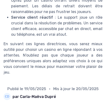
Optez pour un casino offrant divers moyens de
paiement. Les délais de retrait doivent être
raisonnables pour ne pas frustrer les joueurs.
Service client réactif
: Le support joue un rôle
crucial dans la résolution de problèmes. Un service
client efficace, accessible par chat en direct, email
ou téléphone, est un vrai atout.
En suivant ces lignes directrices, vous serez mieux
outillé pour choisir un casino en ligne répondant à vos
attentes. N'oubliez pas que chaque joueur a des
préférences uniques alors adaptez vos choix à ce qui
vous convient le mieux pour maximiser votre plaisir de
jeu.
Publié le
19/05/2025
• Mis à jour le
20/05/2025
par Carla-Maëva Dupré