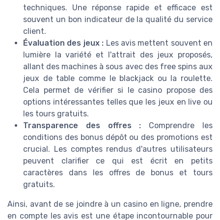
techniques. Une réponse rapide et efficace est
souvent un bon indicateur de la qualité du service
client.
Évaluation des jeux :
Les avis mettent souvent en
lumière la variété et l'attrait des jeux proposés,
allant des machines à sous avec des free spins aux
jeux de table comme le blackjack ou la roulette.
Cela permet de vérifier si le casino propose des
options intéressantes telles que les jeux en live ou
les tours gratuits.
Transparence des offres :
Comprendre les
conditions des bonus dépôt ou des promotions est
crucial. Les comptes rendus d'autres utilisateurs
peuvent clarifier ce qui est écrit en petits
caractères dans les offres de bonus et tours
gratuits.
Ainsi, avant de se joindre à un casino en ligne, prendre
en compte les avis est une étape incontournable pour