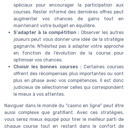
spéciaux pour encourager la participation aux
courses. Rester informé des dernières offres peut
augmenter vos chances de gains tout en
maintenant votre budget en équilibre.
S'adapter à la compétition :
Observer les autres
joueurs peut vous donner une idée de la stratégie
gagnante. N'hésitez pas à adapter votre approche
en fonction de l'évolution de la course pour
optimiser vos chances.
Choisir les bonnes courses :
Certaines courses
offrent des récompenses plus importantes ou sont
plus en phase avec vos compétences. Il est donc
judicieux de sélectionner celles qui correspondent
le mieux à vos attentes.
Naviguer dans le monde du "casino en ligne" peut être
aussi complexe que gratifiant. Avec ces stratégies,
vous serez mieux équipé pour tirer le meilleur parti de
chaque course tout en restant dans le confort de