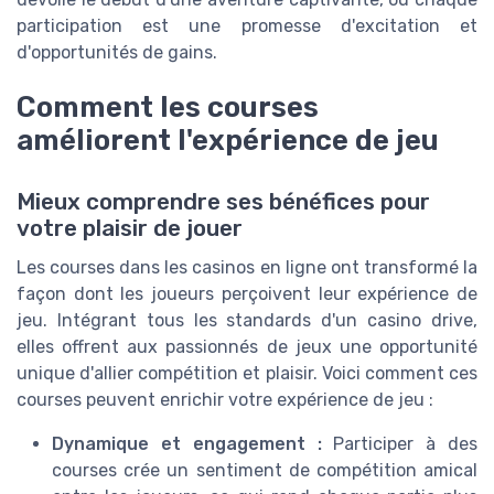
participation est une promesse d'excitation et
d'opportunités de gains.
Comment les courses
améliorent l'expérience de jeu
Mieux comprendre ses bénéfices pour
votre plaisir de jouer
Les courses dans les casinos en ligne ont transformé la
façon dont les joueurs perçoivent leur expérience de
jeu. Intégrant tous les standards d'un casino drive,
elles offrent aux passionnés de jeux une opportunité
unique d'allier compétition et plaisir. Voici comment ces
courses peuvent enrichir votre expérience de jeu :
Dynamique et engagement :
Participer à des
courses crée un sentiment de compétition amical