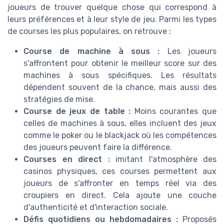
joueurs de trouver quelque chose qui correspond à
leurs préférences et à leur style de jeu. Parmi les types
de courses les plus populaires, on retrouve :
Course de machine à sous :
Les joueurs
s'affrontent pour obtenir le meilleur score sur des
machines à sous spécifiques. Les résultats
dépendent souvent de la chance, mais aussi des
stratégies de mise.
Course de jeux de table :
Moins courantes que
celles de machines à sous, elles incluent des jeux
comme le poker ou le blackjack où les compétences
des joueurs peuvent faire la différence.
Courses en direct :
imitant l'atmosphère des
casinos physiques, ces courses permettent aux
joueurs de s'affronter en temps réel via des
croupiers en direct. Cela ajoute une couche
d'authenticité et d'interaction sociale.
Défis quotidiens ou hebdomadaires :
Proposés