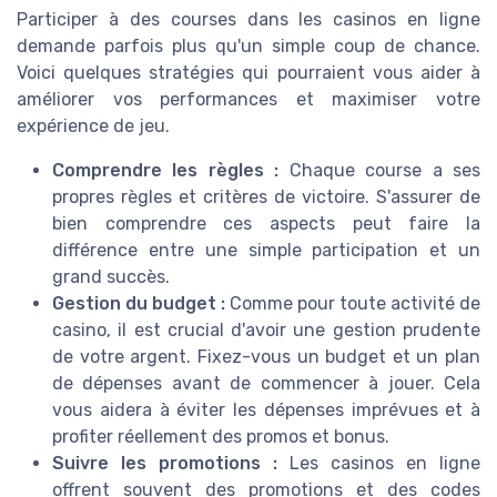
Participer à des courses dans les casinos en ligne
demande parfois plus qu'un simple coup de chance.
Voici quelques stratégies qui pourraient vous aider à
améliorer vos performances et maximiser votre
expérience de jeu.
Comprendre les règles :
Chaque course a ses
propres règles et critères de victoire. S'assurer de
bien comprendre ces aspects peut faire la
différence entre une simple participation et un
grand succès.
Gestion du budget :
Comme pour toute activité de
casino, il est crucial d'avoir une gestion prudente
de votre argent. Fixez-vous un budget et un plan
de dépenses avant de commencer à jouer. Cela
vous aidera à éviter les dépenses imprévues et à
profiter réellement des promos et bonus.
Suivre les promotions :
Les casinos en ligne
offrent souvent des promotions et des codes