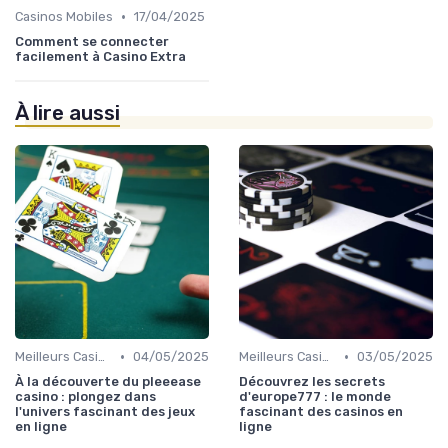
•
Casinos Mobiles
17/04/2025
Comment se connecter
facilement à Casino Extra
À lire aussi
•
•
Meilleurs Casinos en Ligne
04/05/2025
Meilleurs Casinos en Ligne
03/05/2025
À la découverte du pleeease
Découvrez les secrets
casino : plongez dans
d'europe777 : le monde
l'univers fascinant des jeux
fascinant des casinos en
en ligne
ligne