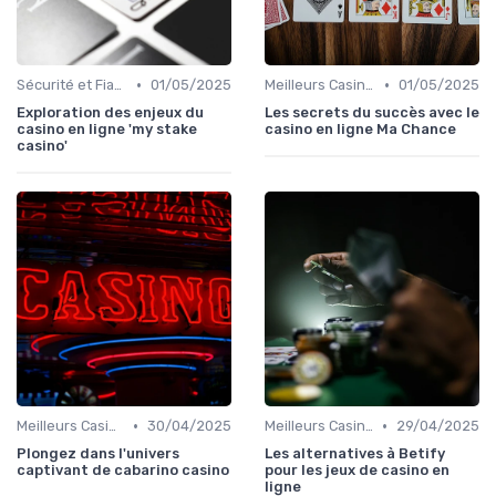
•
•
Sécurité et Fiabilité
01/05/2025
Meilleurs Casinos en Ligne
01/05/2025
Exploration des enjeux du
Les secrets du succès avec le
casino en ligne 'my stake
casino en ligne Ma Chance
casino'
•
•
Meilleurs Casinos en Ligne
30/04/2025
Meilleurs Casinos en Ligne
29/04/2025
Plongez dans l'univers
Les alternatives à Betify
captivant de cabarino casino
pour les jeux de casino en
ligne