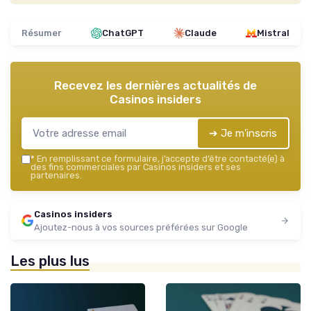
Résumer
ChatGPT
Claude
Mistral
Recevez les dernières actualités de
Casinos insiders
➔ Je m'inscris
*
En remplissant ce formulaire, j’accepte d’être contacté(e) à
des fins commerciales par Casinos insiders et ses
partenaires.
Casinos insiders
Ajoutez-nous à vos sources préférées sur Google
Les plus lus