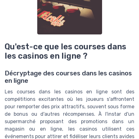
Qu'est-ce que les courses dans
les casinos en ligne ?
Décryptage des courses dans les casinos
en ligne
Les courses dans les casinos en ligne sont des
compétitions excitantes où les joueurs s'affrontent
pour remporter des prix attractifs, souvent sous forme
de bonus ou d'autres récompenses. À l'instar d'un
supermarché proposant des promotions dans un
magasin ou en ligne, les casinos utilisent ces
événements pour attirer et fidéliser leurs clients avides