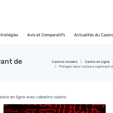
Stratégies
Avis et Comparatifs
Actualités du Casin
vant de
Casinos insiders
Casino en Ligne
Plongez dans l'univers captivant 
asino en ligne avec cabarino casino.