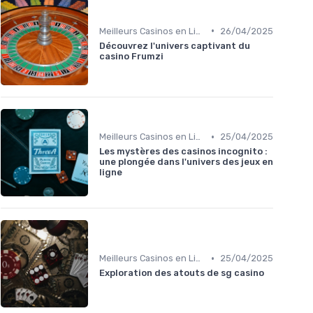
•
Meilleurs Casinos en Ligne
26/04/2025
Découvrez l'univers captivant du
casino Frumzi
•
Meilleurs Casinos en Ligne
25/04/2025
Les mystères des casinos incognito :
une plongée dans l'univers des jeux en
ligne
•
Meilleurs Casinos en Ligne
25/04/2025
Exploration des atouts de sg casino