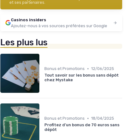
et ses partenaires.
Casinos insiders
Ajoutez-nous à vos sources préférées sur Google
Les plus lus
•
Bonus et Promotions
12/06/2025
Tout savoir sur les bonus sans dépôt
chez Mystake
•
Bonus et Promotions
18/04/2025
Profitez d'un bonus de 70 euros sans
dépôt