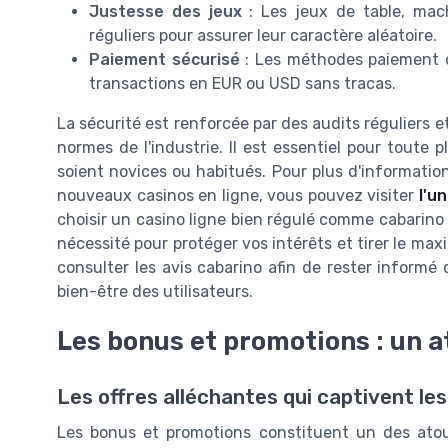
Justesse des jeux
: Les jeux de table, mach
réguliers pour assurer leur caractère aléatoire.
Paiement sécurisé
: Les méthodes paiement do
transactions en EUR ou USD sans tracas.
La sécurité est renforcée par des audits réguliers e
normes de l'industrie. Il est essentiel pour toute 
soient novices ou habitués. Pour plus d'informatio
nouveaux casinos en ligne, vous pouvez visiter
l'u
choisir un casino ligne bien régulé comme cabarino
nécessité pour protéger vos intérêts et tirer le max
consulter les avis cabarino afin de rester informé 
bien-être des utilisateurs.
Les bonus et promotions : un 
Les offres alléchantes qui captivent les
Les bonus et promotions constituent un des atout