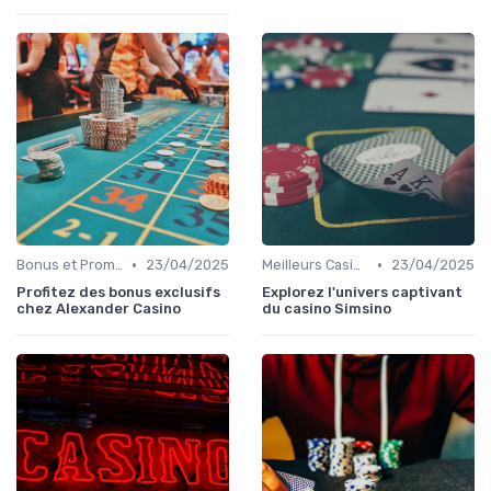
•
•
Bonus et Promotions
23/04/2025
Meilleurs Casinos en Ligne
23/04/2025
Profitez des bonus exclusifs
Explorez l'univers captivant
chez Alexander Casino
du casino Simsino