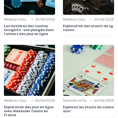
•
•
Meilleurs Casinos en Ligne
25/04/2025
Meilleurs Casinos en Ligne
25/04/2025
Les mystères des casinos
Exploration des atouts de sg
incognito : une plongée dans
casino
l'univers des jeux en ligne
•
•
Meilleurs Casinos en Ligne
24/04/2025
Sécurité et Fiabilité
24/04/2025
Exploration des jeux en ligne
Explorez les atouts du casino
avec Alexander Casino en
azur
France