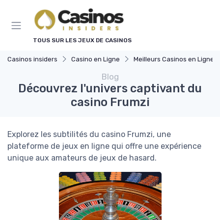
Panneau de gestion des cookies
TOUS SUR LES JEUX DE CASINOS
Casinos insiders
Casino en Ligne
Meilleurs Casinos en Ligne
Blog
Découvrez l'univers captivant du
casino Frumzi
Explorez les subtilités du casino Frumzi, une
plateforme de jeux en ligne qui offre une expérience
unique aux amateurs de jeux de hasard.