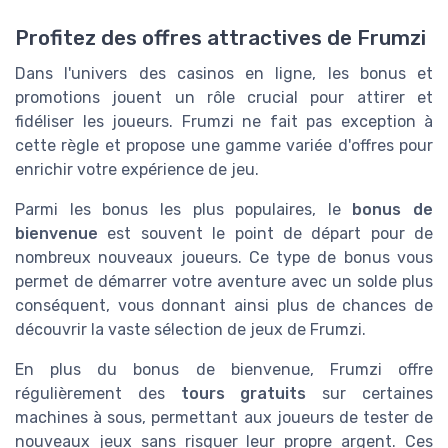
Profitez des offres attractives de Frumzi
Dans l'univers des casinos en ligne, les bonus et
promotions jouent un rôle crucial pour attirer et
fidéliser les joueurs. Frumzi ne fait pas exception à
cette règle et propose une gamme variée d'offres pour
enrichir votre expérience de jeu.
Parmi les bonus les plus populaires, le
bonus de
bienvenue
est souvent le point de départ pour de
nombreux nouveaux joueurs. Ce type de bonus vous
permet de démarrer votre aventure avec un solde plus
conséquent, vous donnant ainsi plus de chances de
découvrir la vaste sélection de jeux de Frumzi.
En plus du bonus de bienvenue, Frumzi offre
régulièrement des
tours gratuits
sur certaines
machines à sous, permettant aux joueurs de tester de
nouveaux jeux sans risquer leur propre argent. Ces