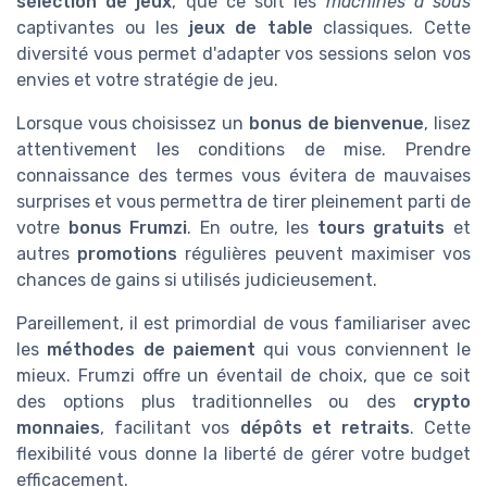
sélection de jeux
, que ce soit les
machines à sous
captivantes ou les
jeux de table
classiques. Cette
diversité vous permet d'adapter vos sessions selon vos
envies et votre stratégie de jeu.
Lorsque vous choisissez un
bonus de bienvenue
, lisez
attentivement les conditions de mise. Prendre
connaissance des termes vous évitera de mauvaises
surprises et vous permettra de tirer pleinement parti de
votre
bonus Frumzi
. En outre, les
tours gratuits
et
autres
promotions
régulières peuvent maximiser vos
chances de gains si utilisés judicieusement.
Pareillement, il est primordial de vous familiariser avec
les
méthodes de paiement
qui vous conviennent le
mieux. Frumzi offre un éventail de choix, que ce soit
des options plus traditionnelles ou des
crypto
monnaies
, facilitant vos
dépôts et retraits
. Cette
flexibilité vous donne la liberté de gérer votre budget
efficacement.