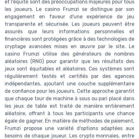
et l'équité sont des préoccupations majeures pour tous
les joueurs. Le casino Frumzi se distingue par son
engagement en faveur d'une expérience de jeu
transparente et sécurisée. Les joueurs peuvent être
assurés que leurs informations personnelles et
financières sont protégées grâce à des technologies de
cryptage avancées mises en œuvre par le site. Le
casino Frumzi utilise des générateurs de nombres
aléatoires (RNG) pour garantir que les résultats des
jeux sont équitables et aléatoires. Ces systèmes sont
régulièrement testés et certifiés par des agences
indépendantes, ajoutant une couche supplémentaire
de confiance pour les joueurs. Cette approche garantit
que chaque tour de machine à sous ou pari placé dans
les jeux de table est traité de manière entièrement
aléatoire, offrant à tous les participants une chance
égale de gagner. En matière de méthodes de paiement,
Frumzi propose une variété d'options adaptées aux
besoins de chaque joueur. Les crypto monnaies, entre