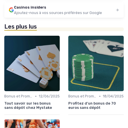
Casinos insiders
Ajoutez-nous à vos sources préférées sur Google
Les plus lus
•
•
Bonus et Promotions
12/06/2025
Bonus et Promotions
18/04/2025
Tout savoir sur les bonus
Profitez d'un bonus de 70
sans dépôt chez Mystake
euros sans dépôt