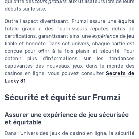
qui offre des
tours gratuits
aux utilisateurs lors de leurs
débuts sur le site.
Outre l'aspect divertissant, Frumzi assure une
équité
totale grâce à des fournisseurs réputés dotés de
certifications, garantissant ainsi une
expérience
de
jeu
fiable et honnête. Dans cet univers, chaque partie est
conçue pour offrir à la fois plaisir et sécurité. Pour
obtenir plus d'informations sur les tendances
captivantes des nouveaux jeux dans le monde des
casinos en ligne, vous pouvez consulter
Secrets de
Lucky 31
.
Sécurité et équité sur Frumzi
Assurer une expérience de jeu sécurisée
et équitable
Dans l'univers des jeux de casino en ligne, la sécurité