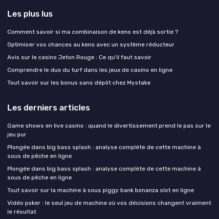
Les plus lus
Comment savoir si ma combinaison de keno est déjà sortie ?
Optimiser vos chances au keno avec un système réducteur
Avis sur le casino Jeton Rouge : Ce qu'il faut savoir
Comprendre le duo du turf dans les jeux de casino en ligne
Tout savoir sur les bonus sans dépôt chez Mystake
Les derniers articles
Game shows en live casino : quand le divertissement prend le pas sur le
jeu pur
Plongée dans big bass splash : analyse complète de cette machine à
sous de pêche en ligne
Plongée dans big bass splash : analyse complète de cette machine à
sous de pêche en ligne
Tout savoir sur la machine à sous piggy bank bonanza slot en ligne
Vidéo poker : le seul jeu de machine où vos décisions changent vraiment
le résultat