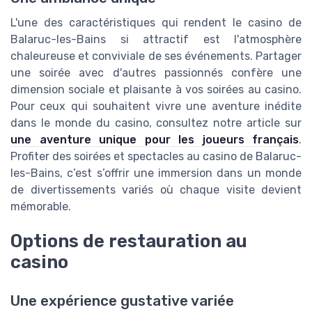
L'une des caractéristiques qui rendent le casino de
Balaruc-les-Bains si attractif est l'atmosphère
chaleureuse et conviviale de ses événements. Partager
une soirée avec d'autres passionnés confère une
dimension sociale et plaisante à vos soirées au casino.
Pour ceux qui souhaitent vivre une aventure inédite
dans le monde du casino, consultez notre article sur
une aventure unique pour les joueurs français
.
Profiter des soirées et spectacles au casino de Balaruc-
les-Bains, c’est s’offrir une immersion dans un monde
de divertissements variés où chaque visite devient
mémorable.
Options de restauration au
casino
Une expérience gustative variée