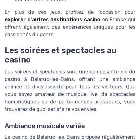
En plus de ces jeux, profitez de l'occasion pour
explorer d'autres destinations casino
en France qui
offrent également des expériences uniques pour les
passionnés du genre.
Les soirées et spectacles au
casino
Les soirées et spectacles sont une composante clé du
casino à Balaruc-les-Bains, offrant une ambiance
animée et divertissante pour tous les visiteurs. Que
vous soyez amateur de musique live, de spectacles
humoristiques ou de performances artistiques, vous
trouverez de quoi satisfaire vos envies.
Ambiance musicale variée
Le casino de Balaruc-les-Bains propose régulièrement