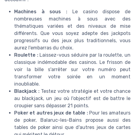
Machines à sous :
Le casino dispose de
nombreuses machines à sous avec des
thématiques variées et des niveaux de mise
différents. Que vous soyez adepte des jackpots
progressifs ou des jeux plus traditionnels, vous
aurez l'embarras du choix.
Roulette :
Laissez-vous séduire par la roulette, un
classique indémodable des casinos. Le frisson de
voir la bille s'arrêter sur votre numéro peut
transformer votre soirée en un moment
inoubliable.
Blackjack :
Testez votre stratégie et votre chance
au blackjack, un jeu où l'objectif est de battre le
croupier sans dépasser 21 points.
Poker et autres jeux de table :
Pour les amateurs
de poker, Balaruc-les-Bains propose aussi des
tables de poker ainsi que d'autres jeux de cartes
qui méritent le détour.