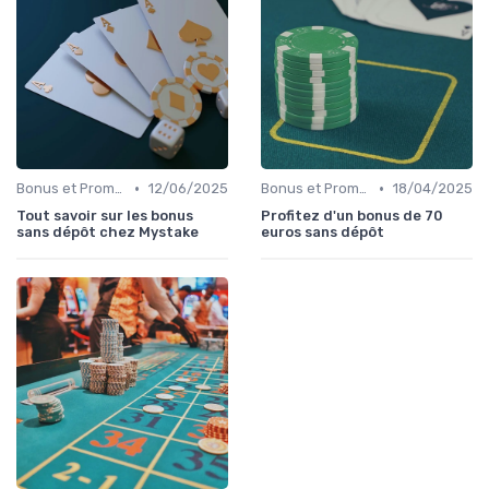
•
•
Bonus et Promotions
12/06/2025
Bonus et Promotions
18/04/2025
Tout savoir sur les bonus
Profitez d'un bonus de 70
sans dépôt chez Mystake
euros sans dépôt