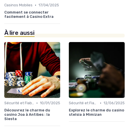
•
Casinos Mobiles
17/04/2025
Comment se connecter
facilement à Casino Extra
À lire aussi
•
•
Sécurité et Fiabilité
10/01/2025
Sécurité et Fiabilité
12/06/2025
Découvrez le charme du
Explorez le charme du casino
casino Joa à Antibes : la
stelsia à Mimizan
Siesta