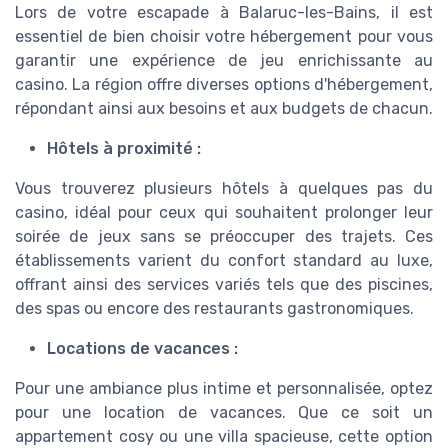
Lors de votre escapade à Balaruc-les-Bains, il est
essentiel de bien choisir votre hébergement pour vous
garantir une expérience de jeu enrichissante au
casino. La région offre diverses options d'hébergement,
répondant ainsi aux besoins et aux budgets de chacun.
Hôtels à proximité :
Vous trouverez plusieurs hôtels à quelques pas du
casino, idéal pour ceux qui souhaitent prolonger leur
soirée de jeux sans se préoccuper des trajets. Ces
établissements varient du confort standard au luxe,
offrant ainsi des services variés tels que des piscines,
des spas ou encore des restaurants gastronomiques.
Locations de vacances :
Pour une ambiance plus intime et personnalisée, optez
pour une location de vacances. Que ce soit un
appartement cosy ou une villa spacieuse, cette option