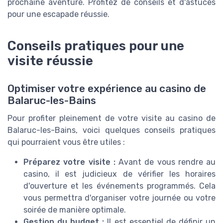
prochaine aventure. Profitez de conseils et d'astuces
pour une escapade réussie.
Conseils pratiques pour une
visite réussie
Optimiser votre expérience au casino de
Balaruc-les-Bains
Pour profiter pleinement de votre visite au casino de
Balaruc-les-Bains, voici quelques conseils pratiques
qui pourraient vous être utiles :
Préparez votre visite :
Avant de vous rendre au
casino, il est judicieux de vérifier les horaires
d'ouverture et les événements programmés. Cela
vous permettra d'organiser votre journée ou votre
soirée de manière optimale.
Gestion du budget :
Il est essentiel de définir un