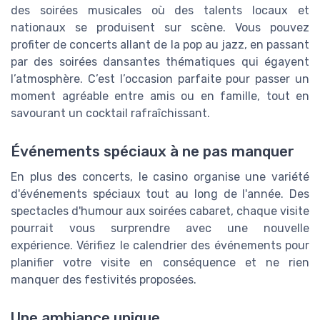
des soirées musicales où des talents locaux et
nationaux se produisent sur scène. Vous pouvez
profiter de concerts allant de la pop au jazz, en passant
par des soirées dansantes thématiques qui égayent
l’atmosphère. C’est l’occasion parfaite pour passer un
moment agréable entre amis ou en famille, tout en
savourant un cocktail rafraîchissant.
Événements spéciaux à ne pas manquer
En plus des concerts, le casino organise une variété
d'événements spéciaux tout au long de l'année. Des
spectacles d'humour aux soirées cabaret, chaque visite
pourrait vous surprendre avec une nouvelle
expérience. Vérifiez le calendrier des événements pour
planifier votre visite en conséquence et ne rien
manquer des festivités proposées.
Une ambiance unique