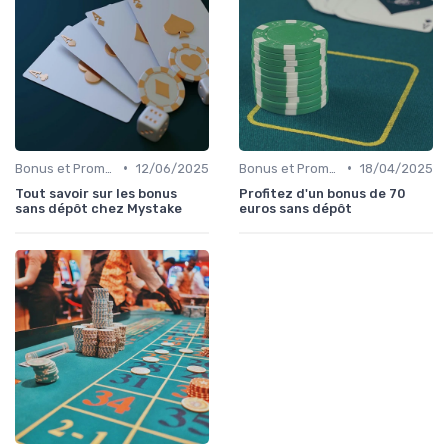
•
•
Bonus et Promotions
12/06/2025
Bonus et Promotions
18/04/2025
Tout savoir sur les bonus
Profitez d'un bonus de 70
sans dépôt chez Mystake
euros sans dépôt