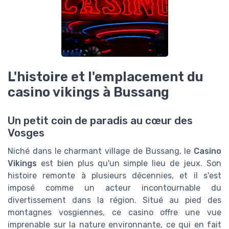
L'histoire et l'emplacement du
casino vikings à Bussang
Un petit coin de paradis au cœur des
Vosges
Niché dans le charmant village de Bussang, le
Casino
Vikings
est bien plus qu'un simple lieu de jeux. Son
histoire remonte à plusieurs décennies, et il s'est
imposé comme un acteur incontournable du
divertissement dans la région. Situé au pied des
montagnes vosgiennes, ce casino offre une vue
imprenable sur la nature environnante, ce qui en fait