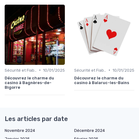
•
•
Sécurité et Fiabilité
10/01/2025
Sécurité et Fiabilité
10/01/2025
Découvrez le charme du
Découvrez le charme du
casino à Bagnères-de-
casino à Balaruc-les-Bains
Bigorre
Les articles par date
Novembre 2024
Décembre 2024
Janvier 2025
Février 2025