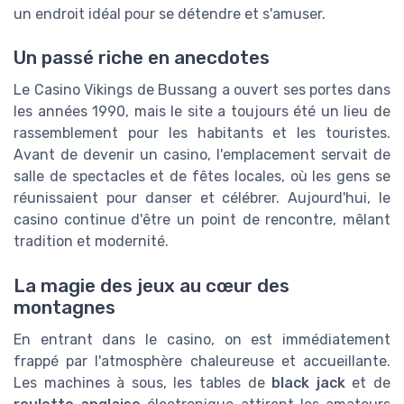
un endroit idéal pour se détendre et s'amuser.
Un passé riche en anecdotes
Le Casino Vikings de Bussang a ouvert ses portes dans
les années 1990, mais le site a toujours été un lieu de
rassemblement pour les habitants et les touristes.
Avant de devenir un casino, l'emplacement servait de
salle de spectacles et de fêtes locales, où les gens se
réunissaient pour danser et célébrer. Aujourd'hui, le
casino continue d'être un point de rencontre, mêlant
tradition et modernité.
La magie des jeux au cœur des
montagnes
En entrant dans le casino, on est immédiatement
frappé par l'atmosphère chaleureuse et accueillante.
Les machines à sous, les tables de
black jack
et de