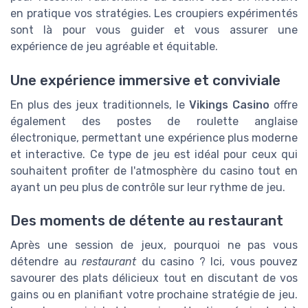
en pratique vos stratégies. Les croupiers expérimentés
sont là pour vous guider et vous assurer une
expérience de jeu agréable et équitable.
Une expérience immersive et conviviale
En plus des jeux traditionnels, le
Vikings Casino
offre
également des postes de roulette anglaise
électronique, permettant une expérience plus moderne
et interactive. Ce type de jeu est idéal pour ceux qui
souhaitent profiter de l'atmosphère du casino tout en
ayant un peu plus de contrôle sur leur rythme de jeu.
Des moments de détente au restaurant
Après une session de jeux, pourquoi ne pas vous
détendre au
restaurant
du casino ? Ici, vous pouvez
savourer des plats délicieux tout en discutant de vos
gains ou en planifiant votre prochaine stratégie de jeu.