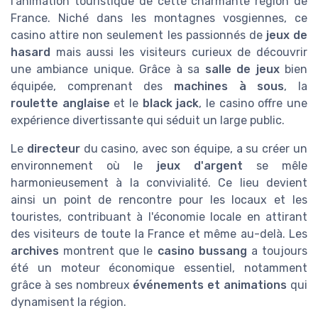
l'animation touristique de cette charmante région de
France. Niché dans les montagnes vosgiennes, ce
casino attire non seulement les passionnés de
jeux de
hasard
mais aussi les visiteurs curieux de découvrir
une ambiance unique. Grâce à sa
salle de jeux
bien
équipée, comprenant des
machines à sous
, la
roulette anglaise
et le
black jack
, le casino offre une
expérience divertissante qui séduit un large public.
Le
directeur
du casino, avec son équipe, a su créer un
environnement où le
jeux d'argent
se mêle
harmonieusement à la convivialité. Ce lieu devient
ainsi un point de rencontre pour les locaux et les
touristes, contribuant à l'économie locale en attirant
des visiteurs de toute la France et même au-delà. Les
archives
montrent que le
casino bussang
a toujours
été un moteur économique essentiel, notamment
grâce à ses nombreux
événements et animations
qui
dynamisent la région.