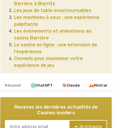
Barrière à Biarritz
Les jeux de table incontournables
Les machines à sous : une expérience
palpitante
Les événements et animations au
casino Barrière
Le casino en ligne : une extension de
l'expérience
Conseils pour maximiser votre
expérience de jeu
Résumer
ChatGPT
Claude
Mistral
Recevez les dernières actualités de
Casinos insiders
➔ Je m'inscris