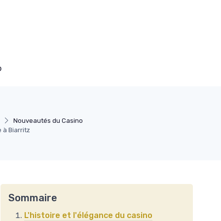
o
Nouveautés du Casino
 à Biarritz
Sommaire
L'histoire et l'élégance du casino