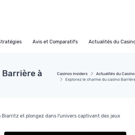
Stratégies
Avis et Comparatifs
Actualités du Casin
 Barrière à
Casinos insiders
Actualités du Casino
Explorez le charme du casino Barrière
Biarritz et plongez dans l'univers captivant des jeux