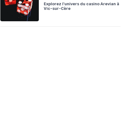
Explorez l'univers du casino Arevian à
Vic-sur-Cère