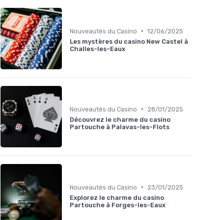
•
Nouveautés du Casino
12/06/2025
Les mystères du casino New Castel à
Challes-les-Eaux
•
Nouveautés du Casino
28/01/2025
Découvrez le charme du casino
Partouche à Palavas-les-Flots
•
Nouveautés du Casino
23/01/2025
Explorez le charme du casino
Partouche à Forges-les-Eaux