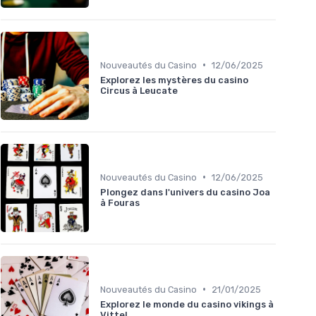
•
Nouveautés du Casino
12/06/2025
Explorez les mystères du casino
Circus à Leucate
•
Nouveautés du Casino
12/06/2025
Plongez dans l'univers du casino Joa
à Fouras
•
Nouveautés du Casino
21/01/2025
Explorez le monde du casino vikings à
Vittel