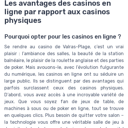
Les avantages des casinos en
ligne par rapport aux casinos
physiques
Pourquoi opter pour les casinos en ligne ?
Se rendre au casino de Valras-Plage, c’est un vrai
plaisir : l’ambiance des salles, la beauté de la station
balnéaire, le plaisir de la roulette anglaise et des parties
de poker. Mais avouons-le, avec l’évolution fulgurante
du numérique, les casinos en ligne ont su séduire un
large public. Ils se distinguent par des avantages qui
parfois surclassent ceux des casinos physiques.
D’abord, vous avez accès à une incroyable variété de
jeux. Que vous soyez fan de jeux de table, de
machines à sous ou de poker en ligne, tout se trouve
en quelques clics. Plus besoin de quitter votre salon –
la technologie vous offre une véritable salle de jeu à