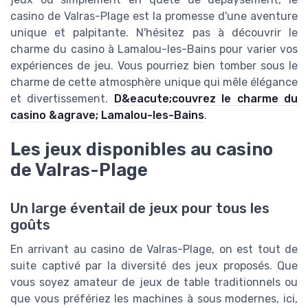
casino de Valras-Plage est la promesse d'une aventure
unique et palpitante. N'hésitez pas à découvrir le
charme du casino à Lamalou-les-Bains pour varier vos
expériences de jeu. Vous pourriez bien tomber sous le
charme de cette atmosphère unique qui mêle élégance
et divertissement.
D&eacute;couvrez le charme du
casino &agrave; Lamalou-les-Bains
.
Les jeux disponibles au casino
de Valras-Plage
Un large éventail de jeux pour tous les
goûts
En arrivant au casino de Valras-Plage, on est tout de
suite captivé par la diversité des jeux proposés. Que
vous soyez amateur de jeux de table traditionnels ou
que vous préfériez les machines à sous modernes, ici,