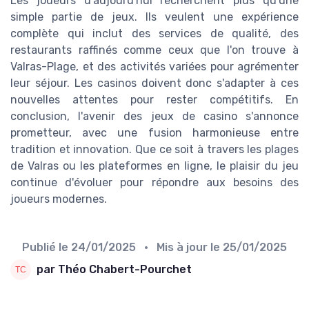
Les joueurs d'aujourd'hui recherchent plus qu'une
simple partie de jeux. Ils veulent une expérience
complète qui inclut des services de qualité, des
restaurants raffinés comme ceux que l'on trouve à
Valras-Plage, et des activités variées pour agrémenter
leur séjour. Les casinos doivent donc s'adapter à ces
nouvelles attentes pour rester compétitifs. En
conclusion, l'avenir des jeux de casino s'annonce
prometteur, avec une fusion harmonieuse entre
tradition et innovation. Que ce soit à travers les plages
de Valras ou les plateformes en ligne, le plaisir du jeu
continue d'évoluer pour répondre aux besoins des
joueurs modernes.
Publié le
24/01/2025
• Mis à jour le
25/01/2025
par Théo Chabert-Pourchet