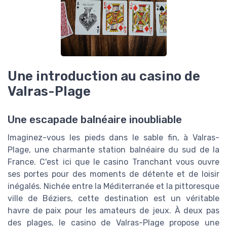
Une introduction au casino de
Valras-Plage
Une escapade balnéaire inoubliable
Imaginez-vous les pieds dans le sable fin, à Valras-
Plage, une charmante station balnéaire du sud de la
France. C'est ici que le casino Tranchant vous ouvre
ses portes pour des moments de détente et de loisir
inégalés. Nichée entre la Méditerranée et la pittoresque
ville de Béziers, cette destination est un véritable
havre de paix pour les amateurs de jeux. À deux pas
des plages, le casino de Valras-Plage propose une