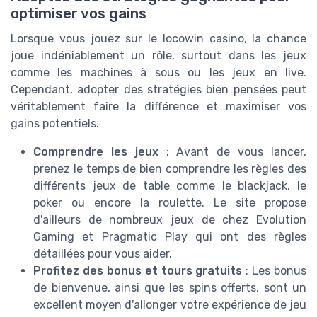
optimiser vos gains
Lorsque vous jouez sur le locowin casino, la chance
joue indéniablement un rôle, surtout dans les jeux
comme les machines à sous ou les jeux en live.
Cependant, adopter des stratégies bien pensées peut
véritablement faire la différence et maximiser vos
gains potentiels.
Comprendre les jeux
: Avant de vous lancer,
prenez le temps de bien comprendre les règles des
différents jeux de table comme le blackjack, le
poker ou encore la roulette. Le site propose
d'ailleurs de nombreux jeux de chez Evolution
Gaming et Pragmatic Play qui ont des règles
détaillées pour vous aider.
Profitez des bonus et tours gratuits
: Les bonus
de bienvenue, ainsi que les spins offerts, sont un
excellent moyen d'allonger votre expérience de jeu