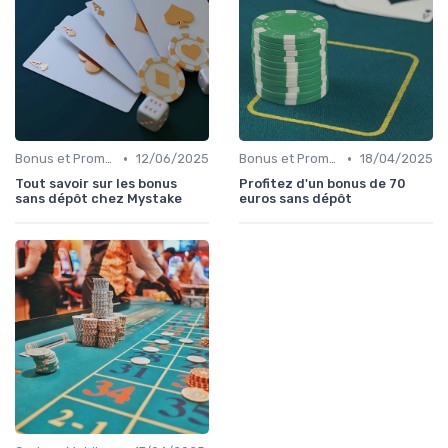
•
•
Bonus et Promotions
12/06/2025
Bonus et Promotions
18/04/2025
Tout savoir sur les bonus
Profitez d'un bonus de 70
sans dépôt chez Mystake
euros sans dépôt