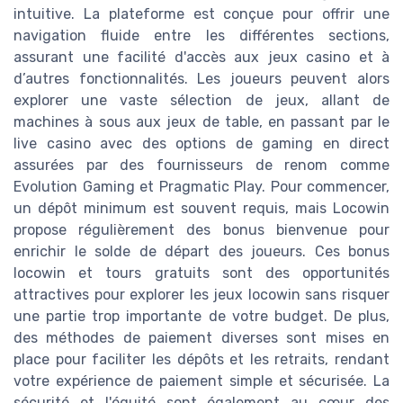
intuitive. La plateforme est conçue pour offrir une
navigation fluide entre les différentes sections,
assurant une facilité d'accès aux jeux casino et à
d’autres fonctionnalités. Les joueurs peuvent alors
explorer une vaste sélection de jeux, allant de
machines à sous aux jeux de table, en passant par le
live casino avec des options de gaming en direct
assurées par des fournisseurs de renom comme
Evolution Gaming et Pragmatic Play. Pour commencer,
un dépôt minimum est souvent requis, mais Locowin
propose régulièrement des bonus bienvenue pour
enrichir le solde de départ des joueurs. Ces bonus
locowin et tours gratuits sont des opportunités
attractives pour explorer les jeux locowin sans risquer
une partie trop importante de votre budget. De plus,
des méthodes de paiement diverses sont mises en
place pour faciliter les dépôts et les retraits, rendant
votre expérience de paiement simple et sécurisée. La
sécurité et l'équité sont également au cœur des