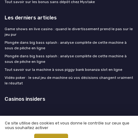
Tout savoir sur les bonus sans dépôt chez Mystake
Les derniers articles
Game shows en live casino : quand le divertissement prend le pas sur le
jeu pur
Plongée dans big bass splash : analyse complète de cette machine à
sous de pêche en ligne
Plongée dans big bass splash : analyse complète de cette machine à
sous de pêche en ligne
Tout savoir sur la machine à sous piggy bank bonanza slot en ligne
Vidéo poker : le seul jeu de machine où vos décisions changent vraiment
le résultat
Casinos insiders
Ce site utilise des cookies et vous donne le contrôle sur ceux que
vous souhaitez activer
Mentions légales
Politique de confidentialité