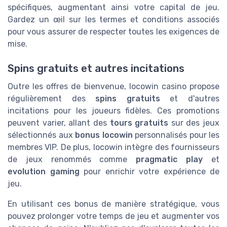
spécifiques, augmentant ainsi votre capital de jeu.
Gardez un œil sur les termes et conditions associés
pour vous assurer de respecter toutes les exigences de
mise.
Spins gratuits et autres incitations
Outre les offres de bienvenue, locowin casino propose
régulièrement des
spins gratuits
et d'autres
incitations pour les joueurs fidèles. Ces promotions
peuvent varier, allant des
tours gratuits
sur des jeux
sélectionnés aux
bonus locowin
personnalisés pour les
membres VIP. De plus, locowin intègre des fournisseurs
de jeux renommés comme
pragmatic play
et
evolution gaming
pour enrichir votre expérience de
jeu.
En utilisant ces bonus de manière stratégique, vous
pouvez prolonger votre temps de jeu et augmenter vos