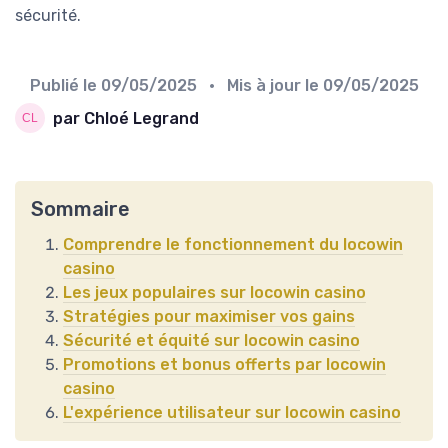
sécurité.
Publié le
09/05/2025
• Mis à jour le
09/05/2025
par Chloé Legrand
Sommaire
Comprendre le fonctionnement du locowin
casino
Les jeux populaires sur locowin casino
Stratégies pour maximiser vos gains
Sécurité et équité sur locowin casino
Promotions et bonus offerts par locowin
casino
L'expérience utilisateur sur locowin casino