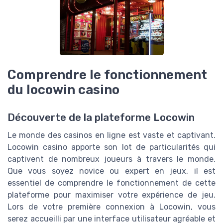
Comprendre le fonctionnement
du locowin casino
Découverte de la plateforme Locowin
Le monde des casinos en ligne est vaste et captivant.
Locowin casino apporte son lot de particularités qui
captivent de nombreux joueurs à travers le monde.
Que vous soyez novice ou expert en jeux, il est
essentiel de comprendre le fonctionnement de cette
plateforme pour maximiser votre expérience de jeu.
Lors de votre première connexion à Locowin, vous
serez accueilli par une interface utilisateur agréable et