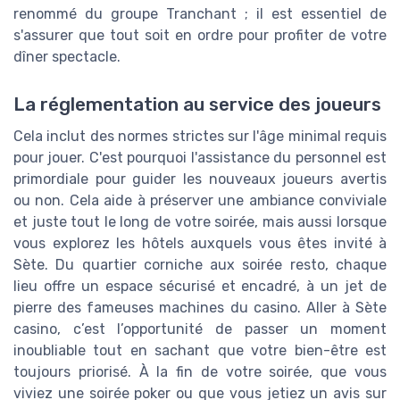
renommé du groupe Tranchant ; il est essentiel de
s'assurer que tout soit en ordre pour profiter de votre
dîner spectacle.
La réglementation au service des joueurs
Cela inclut des normes strictes sur l'âge minimal requis
pour jouer. C'est pourquoi l'assistance du personnel est
primordiale pour guider les nouveaux joueurs avertis
ou non. Cela aide à préserver une ambiance conviviale
et juste tout le long de votre soirée, mais aussi lorsque
vous explorez les hôtels auxquels vous êtes invité à
Sète. Du quartier corniche aux soirée resto, chaque
lieu offre un espace sécurisé et encadré, à un jet de
pierre des fameuses machines du casino. Aller à Sète
casino, c’est l’opportunité de passer un moment
inoubliable tout en sachant que votre bien-être est
toujours priorisé. À la fin de votre soirée, que vous
viviez une soirée poker ou que vous jetiez un avis sur