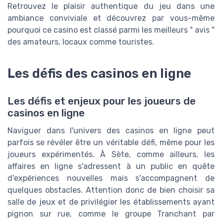
Retrouvez le plaisir authentique du jeu dans une
ambiance conviviale et découvrez par vous-même
pourquoi ce casino est classé parmi les meilleurs " avis "
des amateurs, locaux comme touristes.
Les défis des casinos en ligne
Les défis et enjeux pour les joueurs de
casinos en ligne
Naviguer dans l'univers des casinos en ligne peut
parfois se révéler être un véritable défi, même pour les
joueurs expérimentés. À Sète, comme ailleurs, les
affaires en ligne s'adressent à un public en quête
d'expériences nouvelles mais s'accompagnent de
quelques obstacles. Attention donc de bien choisir sa
salle de jeux et de privilégier les établissements ayant
pignon sur rue, comme le groupe Tranchant par