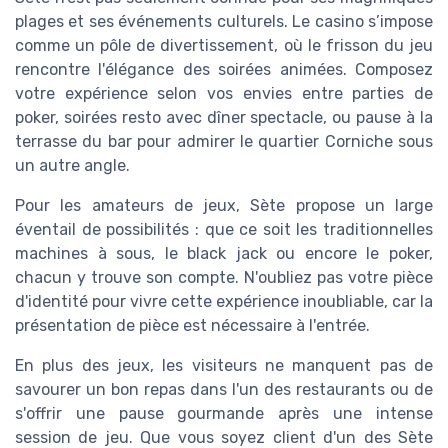
plages et ses événements culturels. Le casino s’impose
comme un pôle de divertissement, où le frisson du jeu
rencontre l'élégance des soirées animées. Composez
votre expérience selon vos envies entre parties de
poker, soirées resto avec dîner spectacle, ou pause à la
terrasse du bar pour admirer le quartier Corniche sous
un autre angle.
Pour les amateurs de jeux, Sète propose un large
éventail de possibilités : que ce soit les traditionnelles
machines à sous, le black jack ou encore le poker,
chacun y trouve son compte. N'oubliez pas votre pièce
d'identité pour vivre cette expérience inoubliable, car la
présentation de pièce est nécessaire à l'entrée.
En plus des jeux, les visiteurs ne manquent pas de
savourer un bon repas dans l'un des restaurants ou de
s'offrir une pause gourmande après une intense
session de jeu. Que vous soyez client d'un des Sète