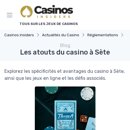
Panneau de gestion des cookies
TOUS SUR LES JEUX DE CASINOS
Casinos insiders
Actualités du Casino
Réglementations
Le
Blog
Les atouts du casino à Sète
Explorez les spécificités et avantages du casino à Sète,
ainsi que les jeux en ligne et les défis associés.