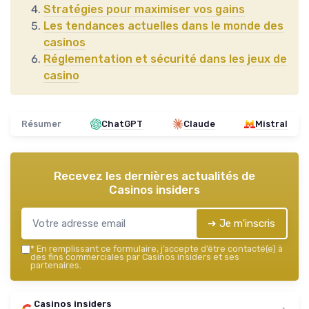
Stratégies pour maximiser vos gains
Les tendances actuelles dans le monde des
casinos
Réglementation et sécurité dans les jeux de
casino
Résumer
ChatGPT
Claude
Mistral
Recevez les dernières actualités de
Casinos insiders
➔ Je m'inscris
*
En remplissant ce formulaire, j’accepte d’être contacté(e) à
des fins commerciales par Casinos insiders et ses
partenaires.
Casinos insiders