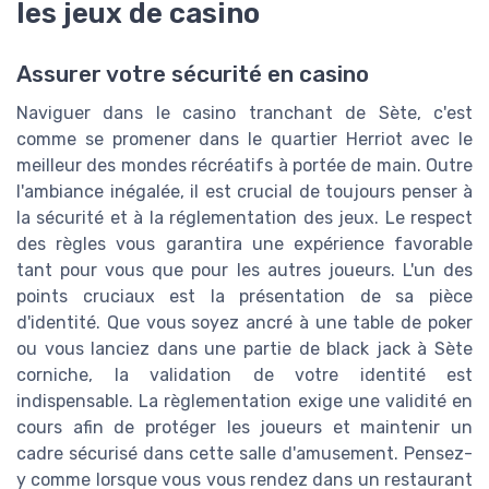
les jeux de casino
Assurer votre sécurité en casino
Naviguer dans le casino tranchant de Sète, c'est
comme se promener dans le quartier Herriot avec le
meilleur des mondes récréatifs à portée de main. Outre
l'ambiance inégalée, il est crucial de toujours penser à
la sécurité et à la réglementation des jeux. Le respect
des règles vous garantira une expérience favorable
tant pour vous que pour les autres joueurs. L'un des
points cruciaux est la présentation de sa pièce
d'identité. Que vous soyez ancré à une table de poker
ou vous lanciez dans une partie de black jack à Sète
corniche, la validation de votre identité est
indispensable. La règlementation exige une validité en
cours afin de protéger les joueurs et maintenir un
cadre sécurisé dans cette salle d'amusement. Pensez-
y comme lorsque vous vous rendez dans un restaurant