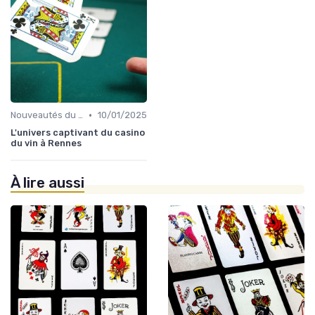
•
Nouveautés du Casino
10/01/2025
L'univers captivant du casino
du vin à Rennes
À lire aussi