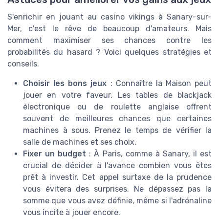
S'enrichir en jouant au casino vikings à Sanary-sur-
Mer, c'est le rêve de beaucoup d'amateurs. Mais
comment maximiser ses chances contre les
probabilités du hasard ? Voici quelques stratégies et
conseils.
Choisir les bons jeux
: Connaître la Maison peut
jouer en votre faveur. Les tables de blackjack
électronique ou de roulette anglaise offrent
souvent de meilleures chances que certaines
machines à sous. Prenez le temps de vérifier la
salle de machines et ses choix.
Fixer un budget
: À Paris, comme à Sanary, il est
crucial de décider à l'avance combien vous êtes
prêt à investir. Cet appel surtaxe de la prudence
vous évitera des surprises. Ne dépassez pas la
somme que vous avez définie, même si l'adrénaline
vous incite à jouer encore.