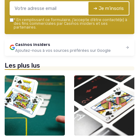
➔ Je m'inscris
*
En remplissant ce formulaire, j’accepte d’être contacté(e) à
des fins commerciales par Casinos insiders et ses
partenaires.
Casinos insiders
Ajoutez-nous à vos sources préférées sur Google
Les plus lus