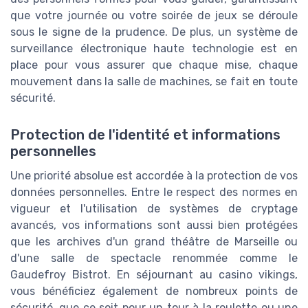
que votre journée ou votre soirée de jeux se déroule
sous le signe de la prudence. De plus, un système de
surveillance électronique haute technologie est en
place pour vous assurer que chaque mise, chaque
mouvement dans la salle de machines, se fait en toute
sécurité.
Protection de l'identité et informations
personnelles
Une priorité absolue est accordée à la protection de vos
données personnelles. Entre le respect des normes en
vigueur et l'utilisation de systèmes de cryptage
avancés, vos informations sont aussi bien protégées
que les archives d'un grand théâtre de Marseille ou
d'une salle de spectacle renommée comme le
Gaudefroy Bistrot. En séjournant au casino vikings,
vous bénéficiez également de nombreux points de
sécurité, que ce soit pour un tour à la roulette ou une