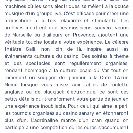
machines où les sons électriques se mêlent à la douce
musique d'un groupe live. C'est efficace pour créer une
atmosphère à la fois relaxante et stimulante. Les
archives montrent que ces musiciens, souvent venus
de Marseille ou d'ailleurs en Provence, ajoutent une
véritable touche locale à votre expérience. Le célèbre
théâtre Galli, non loin de là, inspire aussi les
événements culturels du casino. Des soirées à thème
et des spectacles sont régulièrement organisés,
rendant hommage à la culture locale du Var tout en
ramenant un soupçon de glamour à la Côte d'Azur.
Même lorsque vous misez aux tables de roulette
anglaise ou de blackjack électronique, ce sont ces
petits détails qui transforment votre partie de jeux en
une expérience inoubliable. Pour celui qui aime le pari,
les tournois organisés au casino sanary en étonneront
plus d'un. L'adrénaline monte d'un cran quand on
participe à une compétition où les euros s'accumulent