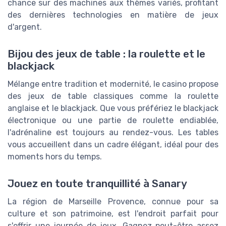
chance sur des machines aux thèmes variés, profitant
des dernières technologies en matière de jeux
d'argent.
Bijou des jeux de table : la roulette et le
blackjack
Mélange entre tradition et modernité, le casino propose
des jeux de table classiques comme la roulette
anglaise et le blackjack. Que vous préfériez le blackjack
électronique ou une partie de roulette endiablée,
l'adrénaline est toujours au rendez-vous. Les tables
vous accueillent dans un cadre élégant, idéal pour des
moments hors du temps.
Jouez en toute tranquillité à Sanary
La région de Marseille Provence, connue pour sa
culture et son patrimoine, est l'endroit parfait pour
s'offrir une journée de jeux. Gagnez peut-être assez