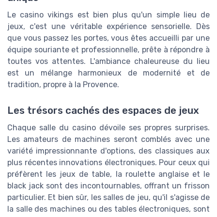
Le casino vikings est bien plus qu'un simple lieu de
jeux, c'est une véritable expérience sensorielle. Dès
que vous passez les portes, vous êtes accueilli par une
équipe souriante et professionnelle, prête à répondre à
toutes vos attentes. L'ambiance chaleureuse du lieu
est un mélange harmonieux de modernité et de
tradition, propre à la Provence.
Les trésors cachés des espaces de jeux
Chaque salle du casino dévoile ses propres surprises.
Les amateurs de machines seront comblés avec une
variété impressionnante d'options, des classiques aux
plus récentes innovations électroniques. Pour ceux qui
préfèrent les jeux de table, la roulette anglaise et le
black jack sont des incontournables, offrant un frisson
particulier. Et bien sûr, les salles de jeu, qu'il s'agisse de
la salle des machines ou des tables électroniques, sont