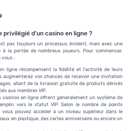
P
ivilégié d'un casino en ligne ?
est pas toujours un processus évident, mais avec une
re à la portée de nombreux joueurs. Pour commencer,
 vous :
n ligne récompensent la fidélité et l'activité de leurs
us augmenterez vos chances de recevoir une invitation
ages, allant de la livraison gratuite de produits dérivés
diés aux membres VIP.
s casinos en ligne offrent généralement un système de
remplin vers le statut VIP. Selon le nombre de points
s, vous pouvez accéder à un niveau supérieur dans le
aux en plastique, des cartes anniversaire ou encore un