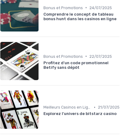
•
Bonus et Promotions
24/07/2025
Comprendre le concept de tableau
bonus hunt dans les casinos en ligne
•
Bonus et Promotions
22/07/2025
Profitez d'un code promotionnel
Betify sans dépôt
•
Meilleurs Casinos en Ligne
21/07/2025
Explorez l'univers de bitstarz casino