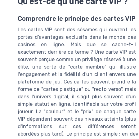
Qu'est-ce qu'une carte VIP ?
Comprendre le principe des cartes VIP
Les cartes VIP sont des sésames qui ouvrent les
portes d'avantages exclusifs dans le monde des
casinos en ligne. Mais que se cache-t-il
exactement derrière ce terme ? Une carte VIP est
souvent perçue comme un privilège réservé à une
élite, une sorte de "carte membre" qui illustre
l'engagement et la fidélité d'un client envers une
plateforme de jeu. Ces cartes peuvent prendre la
forme de "cartes plastique" ou "recto verso", mais
dans l'univers digital, il s'agit plus souvent d'un
simple statut en ligne, identifiable sur votre profil
joueur. La "couleur" et le "prix" de chaque carte
VIP dépendent souvent des niveaux atteints (plus
d'informations sur ces différences seront
abordées plus tard). Le principe est simple : en de