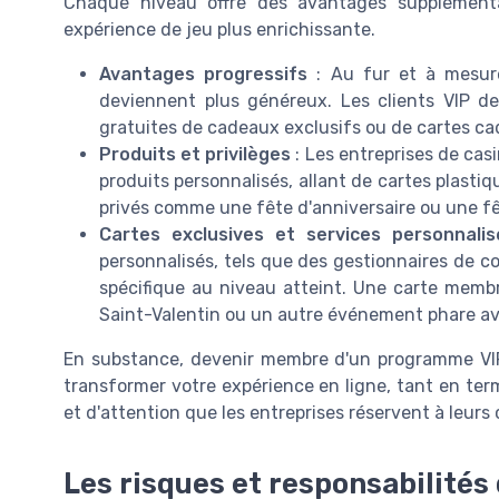
Chaque niveau offre des avantages supplément
expérience de jeu plus enrichissante.
Avantages progressifs
: Au fur et à mesur
deviennent plus généreux. Les clients VIP de
gratuites de cadeaux exclusifs ou de cartes ca
Produits et privilèges
: Les entreprises de cas
produits personnalisés, allant de cartes plast
privés comme une fête d'anniversaire ou une fê
Cartes exclusives et services personnalis
personnalisés, tels que des gestionnaires de com
spécifique au niveau atteint. Une carte membre
Saint-Valentin ou un autre événement phare av
En substance, devenir membre d'un programme VIP 
transformer votre expérience en ligne, tant en ter
et d'attention que les entreprises réservent à leurs c
Les risques et responsabilités 