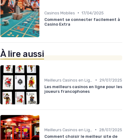
•
Casinos Mobiles
17/04/2025
Comment se connecter facilement à
Casino Extra
À lire aussi
•
Meilleurs Casinos en Ligne
29/07/2025
Les meilleurs casinos en ligne pour les
joueurs francophones
•
Meilleurs Casinos en Ligne
28/07/2025
Comment choisir le meilleur site de