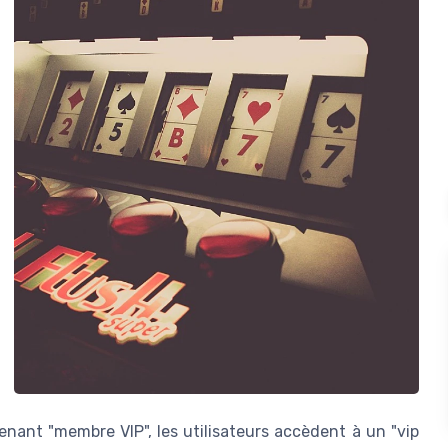
venant "membre VIP", les utilisateurs accèdent à un "vip