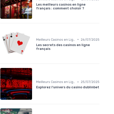
Les meilleurs casinos en ligne
français : comment choisir ?
•
Meilleurs Casinos en Ligne
26/07/2025
Les secrets des casinos en ligne
français
•
Meilleurs Casinos en Ligne
25/07/2025
Explorez l'univers du casino dublinbet