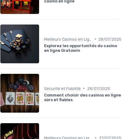
casino en ligne
•
Meilleurs Casinos en Ligne
28/07/2025
Explorez les opportunités du casino
en ligne Gratowin
•
Sécurité et Fiabilité
28/07/2025
Comment choisir des casinos en ligne
sûrs et fiables
•
Meilleurs Casinos en Ligne
27/07/2025