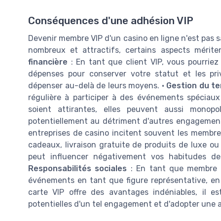
Conséquences d'une adhésion VIP
Devenir membre VIP d'un casino en ligne n'est pas 
nombreux et attractifs, certains aspects mérite
financière
: En tant que client VIP, vous pourriez
dépenses pour conserver votre statut et les priv
dépenser au-delà de leurs moyens. •
Gestion du t
régulière à participer à des événements spéciaux
soient attirantes, elles peuvent aussi monopo
potentiellement au détriment d'autres engagement
entreprises de casino incitent souvent les membr
cadeaux, livraison gratuite de produits de luxe ou
peut influencer négativement vos habitudes de
Responsabilités sociales
: En tant que membre in
événements en tant que figure représentative, en 
carte VIP offre des avantages indéniables, il 
potentielles d'un tel engagement et d'adopter une a