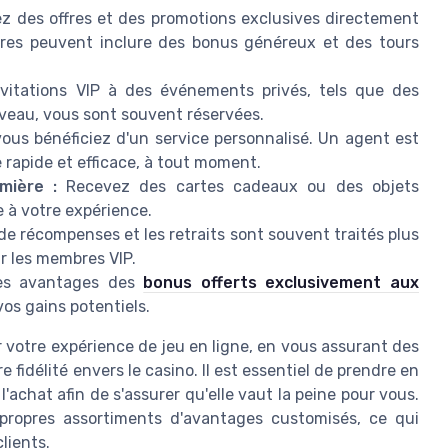
 des offres et des promotions exclusives directement
fres peuvent inclure des bonus généreux et des tours
vitations VIP à des événements privés, tels que des
iveau, vous sont souvent réservées.
vous bénéficiez d'un service personnalisé. Un agent est
e rapide et efficace, à tout moment.
mière :
Recevez des cartes cadeaux ou des objets
e à votre expérience.
de récompenses et les retraits sont souvent traités plus
r les membres VIP.
es avantages des
bonus offerts exclusivement aux
s gains potentiels.
 votre expérience de jeu en ligne, en vous assurant des
fidélité envers le casino. Il est essentiel de prendre en
'achat afin de s'assurer qu'elle vaut la peine pour vous.
 propres assortiments d'avantages customisés, ce qui
clients.