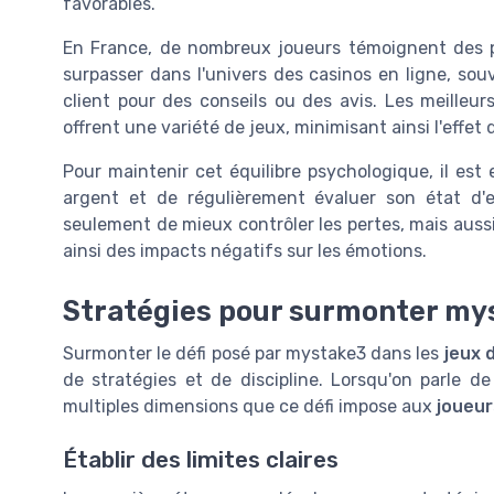
favorables.
En France, de nombreux joueurs témoignent des pr
surpasser dans l'univers des casinos en ligne, s
client pour des conseils ou des avis. Les meilleu
offrent une variété de jeux, minimisant ainsi l'effet
Pour maintenir cet équilibre psychologique, il est 
argent et de régulièrement évaluer son état d'e
seulement de mieux contrôler les pertes, mais aussi
ainsi des impacts négatifs sur les émotions.
Stratégies pour surmonter my
Surmonter le défi posé par mystake3 dans les
jeux 
de stratégies et de discipline. Lorsqu'on parle de
multiples dimensions que ce défi impose aux
joueur
Établir des limites claires