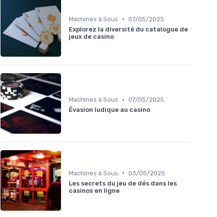
•
Machines à Sous
07/05/2025
Explorez la diversité du catalogue de
jeux de casino
•
Machines à Sous
07/05/2025
Évasion ludique au casino
•
Machines à Sous
03/05/2025
Les secrets du jeu de dés dans les
casinos en ligne