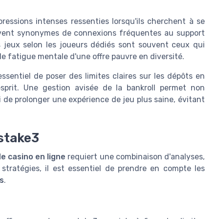
essions intenses ressenties lorsqu'ils cherchent à se
ouvent synonymes de connexions fréquentes au support
rs jeux selon les joueurs dédiés sont souvent ceux qui
 de fatigue mentale d'une offre pauvre en diversité.
essentiel de poser des limites claires sur les dépôts en
sprit. Une gestion avisée de la bankroll permet non
 de prolonger une expérience de jeu plus saine, évitant
stake3
de casino en ligne
requiert une combinaison d'analyses,
 stratégies, il est essentiel de prendre en compte les
s
.