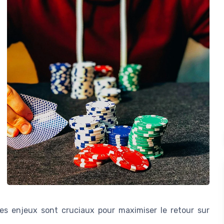
ces enjeux sont cruciaux pour maximiser le retour sur