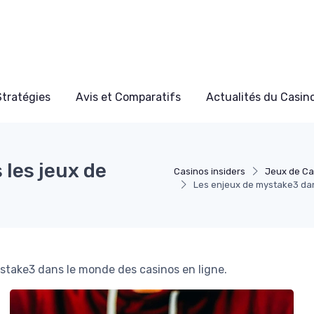
Stratégies
Avis et Comparatifs
Actualités du Casin
les jeux de
Casinos insiders
Jeux de Ca
Les enjeux de mystake3 dans
stake3 dans le monde des casinos en ligne.