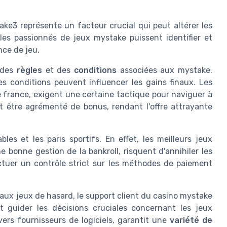
ake3 représente un facteur crucial qui peut altérer les
 les passionnés de jeux mystake puissent identifier et
ce de jeu.
s des
règles
et des
conditions
associées aux mystake.
s conditions peuvent influencer les gains finaux. Les
 france, exigent une certaine tactique pour naviguer à
eut être agrémenté de bonus, rendant l'offre attrayante
les et les paris sportifs. En effet, les meilleurs jeux
 bonne gestion de la bankroll, risquent d'annihiler les
fectuer un contrôle strict sur les méthodes de paiement
 aux jeux de hasard, le support client du casino mystake
t guider les décisions cruciales concernant les jeux
vers fournisseurs de logiciels, garantit une
variété de