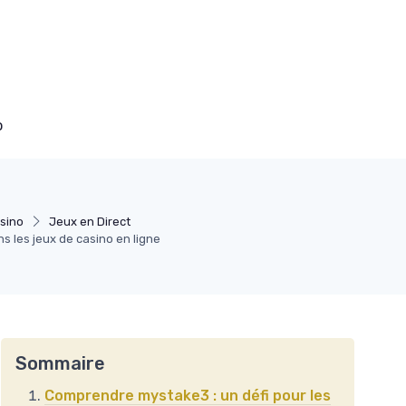
o
sino
Jeux en Direct
 les jeux de casino en ligne
Sommaire
Comprendre mystake3 : un défi pour les