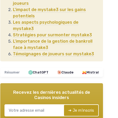
joueurs
L'impact de mystake3 sur les gains
potentiels
Les aspects psychologiques de
mystake3
Stratégies pour surmonter mystake3
L'importance de la gestion de bankroll
face à mystake3
Témoignages de joueurs sur mystake3
Résumer
ChatGPT
Claude
Mistral
Recevez les dernières actualités de
Casinos insiders
➔ Je m'inscris